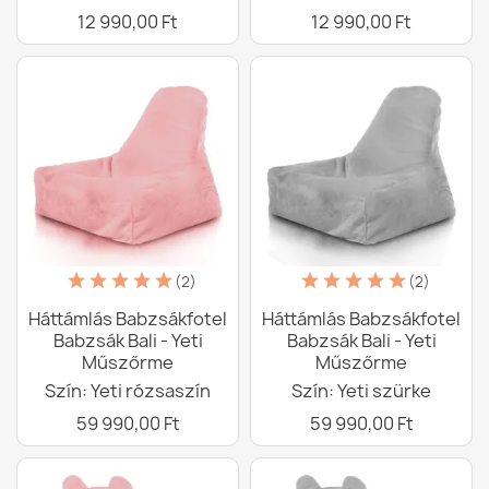
12 990,00 Ft
12 990,00 Ft
(2)
(2)
Háttámlás Babzsákfotel
Háttámlás Babzsákfotel
Babzsák Bali - Yeti
Babzsák Bali - Yeti
Műszőrme
Műszőrme
Szín: Yeti rózsaszín
Szín: Yeti szürke
59 990,00 Ft
59 990,00 Ft