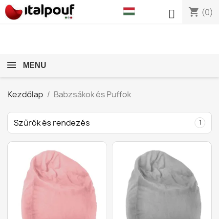
shopping_cart

(0)
MENU
Kezdőlap
Babzsákok és Puffok
Szűrők és rendezés
1