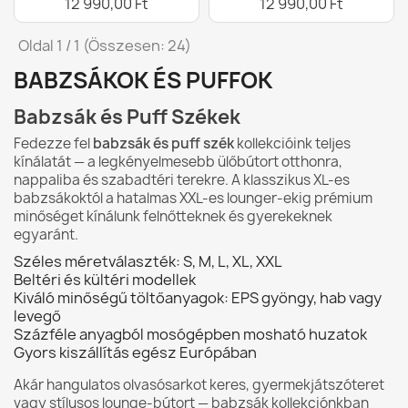
12 990,00 Ft
12 990,00 Ft
Oldal 1 / 1 (Összesen: 24)
BABZSÁKOK ÉS PUFFOK
Babzsák és Puff Székek
Fedezze fel
babzsák és puff szék
kollekcióink teljes
kínálatát — a legkényelmesebb ülőbútort otthonra,
nappaliba és szabadtéri terekre. A klasszikus XL-es
babzsákoktól a hatalmas XXL-es lounger-ekig prémium
minőséget kínálunk felnőtteknek és gyerekeknek
egyaránt.
Széles méretválaszték: S, M, L, XL, XXL
Beltéri és kültéri modellek
Kiváló minőségű töltőanyagok: EPS gyöngy, hab vagy
levegő
Százféle anyagból mosógépben mosható huzatok
Gyors kiszállítás egész Európában
Akár hangulatos olvasósarkot keres, gyermekjátszóteret
vagy stílusos lounge-bútort — babzsák kollekciónkban