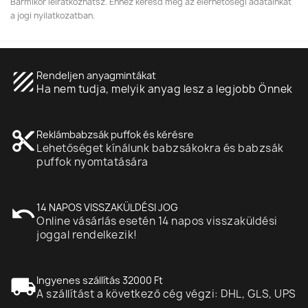
Bármikor leiratkozhatsz. Ehhez keresd meg az elérhetőségi adatainkat
a jogi nyilatkozatban.
texture
Rendeljen anyagmintákat
Ha nem tudja, melyik anyag lesz a legjobb Önnek
content_cut
Reklámbabzsák puffok és kérésre
Lehetőséget kínálunk babzsákokra és babzsák
puffok nyomtatására
undo
14 NAPOS VISSZAKÜLDÉSI JOG
Online vásárlás esetén 14 napos visszaküldési
joggal rendelkezik!
local_shipping
Ingyenes szállítás 32000 Ft
A szállítást a következő cég végzi: DHL, GLS, UPS