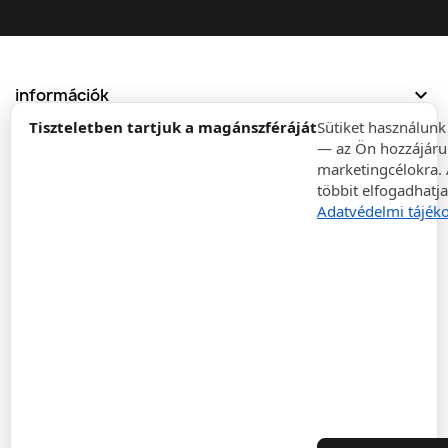
expand_more
információk
Tiszteletben tartjuk a magánszféráját
Sütiket használun
— az Ön hozzájáru
expand_more
Rendelések
marketingcélokra. 
többit elfogadhatja
expand_more
Cégeknek
Adatvédelmi tájéko
expand_more
Kategóriák
expand_more
Legyen naprakész
expand_more
Áruház információk