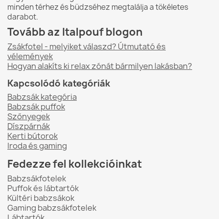
minden térhez és büdzséhez megtalálja a tökéletes
darabot.
Tovább az Italpouf blogon
Zsákfotel - melyiket válaszd? Útmutató és
vélemények
Hogyan alakíts ki relax zónát bármilyen lakásban?
Kapcsolódó kategóriák
Babzsák kategória
Babzsák puffok
Szőnyegek
Díszpárnák
Kerti bútorok
Iroda és gaming
Fedezze fel kollekcióinkat
Babzsákfotelek
Puffok és lábtartók
Kültéri babzsákok
Gaming babzsákfotelek
Lábtartók