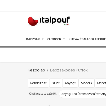
BABZSÁK
OUTDOOR
KUTYA- ÉS MACSKAFEKH
Kezdőlap
Babzsákok és Puffok
Rendezés
▾
Szín
▾
Anyag
▾
Modell
▾
Mére
Kiválasztott szűrők:
Anyag: Eco Újrahasznosított An