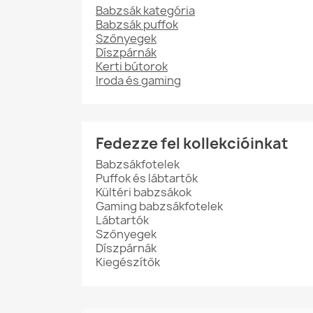
Babzsák kategória
Babzsák puffok
Szőnyegek
Díszpárnák
Kerti bútorok
Iroda és gaming
Fedezze fel kollekcióinkat
Babzsákfotelek
Puffok és lábtartók
Kültéri babzsákok
Gaming babzsákfotelek
Lábtartók
Szőnyegek
Díszpárnák
Kiegészítők