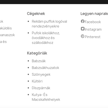
Cégeknek
Legyen naprak
ok
Reklám puffok logóval
Facebook
rendezvényekre
aküldés
Instagram
Pufok iskolákhoz,
 panaszok
Pinterest
óvodákhoz és
a és
szállodákhoz
Kategóriák
Babzsák
Babzsákhuzatok
Szőnyegek
Kültéri
Díszpárnák
Kutya- És
Macskafekhelyek