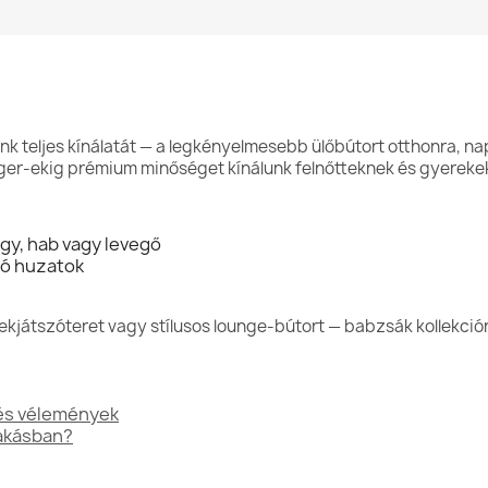
ink teljes kínálatát — a legkényelmesebb ülőbútort otthonra, na
ger-ekig prémium minőséget kínálunk felnőtteknek és gyereke
gy, hab vagy levegő
ó huzatok
ekjátszóteret vagy stílusos lounge-bútort — babzsák kollekc
 és vélemények
lakásban?