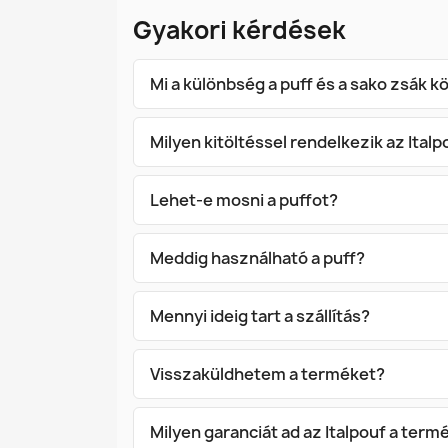
Gyakori kérdések
Mi a különbség a puff és a sako zsák k
Milyen kitöltéssel rendelkezik az Italp
Lehet-e mosni a puffot?
Meddig használható a puff?
Mennyi ideig tart a szállítás?
Visszaküldhetem a terméket?
Milyen garanciát ad az Italpouf a ter