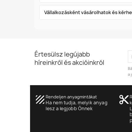
Vállalkozásként vásárolhatok és kérh
Értesülsz legújabb
híreinkről és akcióinkról
Bá
a 
texture
Rendeljen anyagmintákat
content_cut
R
Ha nem tudja, melyik anyag
k
lesz a legjobb Önnek