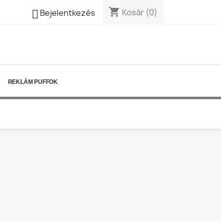
shopping_cart

Kosár
(0)
Bejelentkezés
REKLÁM PUFFOK