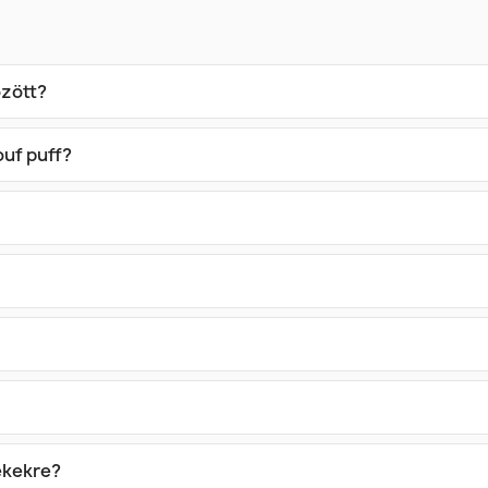
özött?
ouf puff?
mékekre?