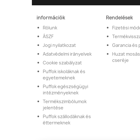
információk
Rendelések
Rólunk
Fizetési mód
ÁSZF
Termékvissz
Jogi nyilatkozat
Garancia és
Adatvédelmi irányelvek
Huzat mosás
cseréje
Cookie szabályzat
Puffok iskoláknak és
egyetemeknek
Puffok egészségügyi
intézményeknek
Termékszimbólumok
jelentése
Puffok szállodáknak és
éttermeknek