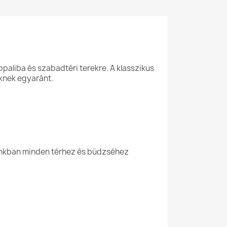
ppaliba és szabadtéri terekre. A klasszikus
knek egyaránt.
iónkban minden térhez és büdzséhez