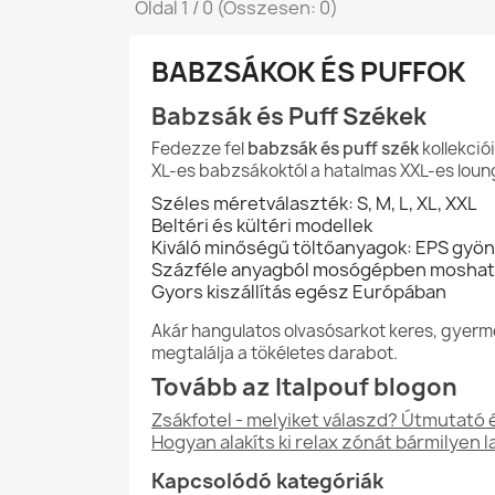
Oldal 1 / 0 (Összesen: 0)
BABZSÁKOK ÉS PUFFOK
Babzsák és Puff Székek
Fedezze fel
babzsák és puff szék
kollekció
XL-es babzsákoktól a hatalmas XXL-es loun
Széles méretválaszték: S, M, L, XL, XXL
Beltéri és kültéri modellek
Kiváló minőségű töltőanyagok: EPS gyön
Százféle anyagból mosógépben moshat
Gyors kiszállítás egész Európában
Akár hangulatos olvasósarkot keres, gyerm
megtalálja a tökéletes darabot.
Tovább az Italpouf blogon
Zsákfotel - melyiket válaszd? Útmutató
Hogyan alakíts ki relax zónát bármilyen 
Kapcsolódó kategóriák