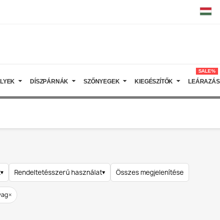
SALE%
ELYEK
DÍSZPÁRNÁK
SZŐNYEGEK
KIEGÉSZÍTŐK
LEÁRAZÁS
t
▾
Rendeltetésszerű használat
▾
Összes megjelenítése
×
yag