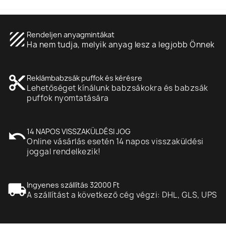
texture
Rendeljen anyagmintákat
Ha nem tudja, melyik anyag lesz a legjobb Önnek
content_cut
Reklámbabzsák puffok és kérésre
Lehetőséget kínálunk babzsákokra és babzsák
puffok nyomtatására
undo
14 NAPOS VISSZAKÜLDÉSI JOG
Online vásárlás esetén 14 napos visszaküldési
joggal rendelkezik!
local_shipping
Ingyenes szállítás 32000 Ft
A szállítást a következő cég végzi: DHL, GLS, UPS