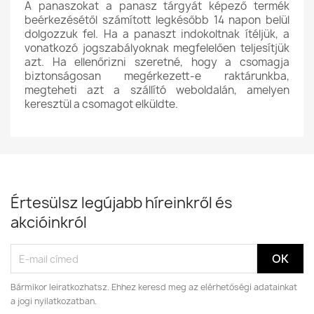
A panaszokat a panasz tárgyát képező termék
beérkezésétől számított legkésőbb 14 napon belül
dolgozzuk fel. Ha a panaszt indokoltnak ítéljük, a
vonatkozó jogszabályoknak megfelelően teljesítjük
azt. Ha ellenőrizni szeretné, hogy a csomagja
biztonságosan megérkezett-e raktárunkba,
megteheti azt a szállító weboldalán, amelyen
keresztül a csomagot elküldte.
Értesülsz legújabb híreinkről és
akcióinkról
Bármikor leiratkozhatsz. Ehhez keresd meg az elérhetőségi adatainkat
a jogi nyilatkozatban.