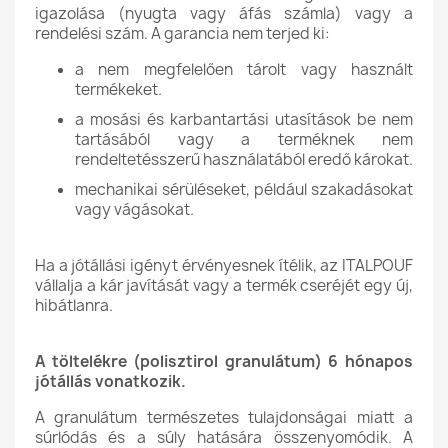
igazolása (nyugta vagy áfás számla) vagy a
rendelési szám. A garancia nem terjed ki:
a nem megfelelően tárolt vagy használt
termékeket.
a mosási és karbantartási utasítások be nem
tartásából vagy a terméknek nem
rendeltetésszerű használatából eredő károkat.
mechanikai sérüléseket, például szakadásokat
vagy vágásokat.
Ha a jótállási igényt érvényesnek ítélik, az ITALPOUF
vállalja a kár javítását vagy a termék cseréjét egy új,
hibátlanra.
A töltelékre (polisztirol granulátum) 6 hónapos
jótállás vonatkozik.
A granulátum természetes tulajdonságai miatt a
súrlódás és a súly hatására összenyomódik. A