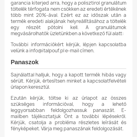
garancia kiterjed arra, hogy a polisztirol granulátum
töltelék térfogata nem csökken az eredeti értékének
több mint 20%-ával. Ezért ez az időszak után a
termék eredeti alakjának helyreállításához a töltelék
egy részét pótolni kell. A granulátumok
megvásárolhatók üzletünkben a következő fül alatt:
További információkért kérjük, lépjen kapcsolatba
velünk a info@italpouf.pl e-mail címen.
Panaszok
Sajnálattal halljuk, hogy a kapott termék hibás vagy
sérült. Kérjük, értesítsen minket a kapcsolatfelvételi
űrlapon keresztül.
Ezután kérjük, töltse ki az űrlapot az összes
szükséges információval, hogy a lehető
leggyorsabban feldolgozhassuk panaszát. E-
mailben tájékoztatjuk Önt a további lépésekről.
Kérjük, csatolja a probléma részletes leírását és
fényképeket. Várja meg panaszának feldolgozását.