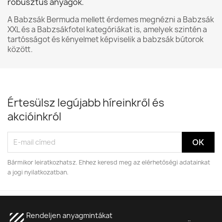
robusztus anyagok.
A Babzsák Bermuda mellett érdemes megnézni a
Babzsák
XXL
és a
Babzsákfotel
kategóriákat is, amelyek szintén a
tartósságot és kényelmet képviselik a babzsák bútorok
között.
Értesülsz legújabb híreinkről és
akcióinkról
Bármikor leiratkozhatsz. Ehhez keresd meg az elérhetőségi adatainkat
a jogi nyilatkozatban.
texture
Rendeljen anyagmintákat