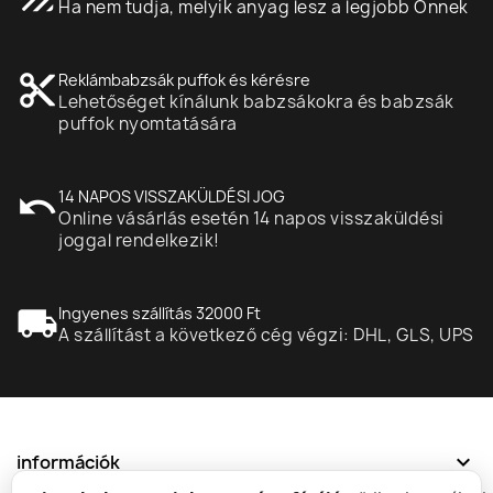
Ha nem tudja, melyik anyag lesz a legjobb Önnek
content_cut
Reklámbabzsák puffok és kérésre
Lehetőséget kínálunk babzsákokra és babzsák
puffok nyomtatására
undo
14 NAPOS VISSZAKÜLDÉSI JOG
Online vásárlás esetén 14 napos visszaküldési
joggal rendelkezik!
local_shipping
Ingyenes szállítás 32000 Ft
A szállítást a következő cég végzi: DHL, GLS, UPS
expand_more
információk