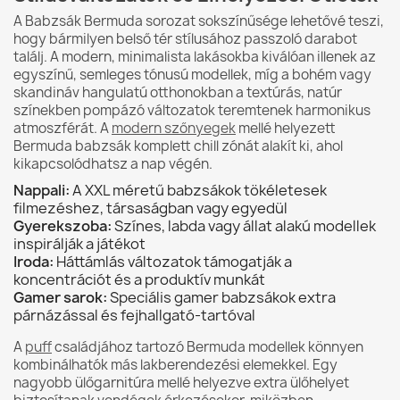
A Babzsák Bermuda sorozat sokszínűsége lehetővé teszi,
hogy bármilyen belső tér stílusához passzoló darabot
találj. A modern, minimalista lakásokba kiválóan illenek az
egyszínű, semleges tónusú modellek, míg a bohém vagy
skandináv hangulatú otthonokban a textúrás, natúr
színekben pompázó változatok teremtenek harmonikus
atmoszférát. A
modern szőnyegek
mellé helyezett
Bermuda babzsák komplett chill zónát alakít ki, ahol
kikapcsolódhatsz a nap végén.
Nappali:
A XXL méretű babzsákok tökéletesek
filmezéshez, társaságban vagy egyedül
Gyerekszoba:
Színes, labda vagy állat alakú modellek
inspirálják a játékot
Iroda:
Háttámlás változatok támogatják a
koncentrációt és a produktív munkát
Gamer sarok:
Speciális gamer babzsákok extra
párnázással és fejhallgató-tartóval
A
puff
családjához tartozó Bermuda modellek könnyen
kombinálhatók más lakberendezési elemekkel. Egy
nagyobb ülőgarnitúra mellé helyezve extra ülőhelyet