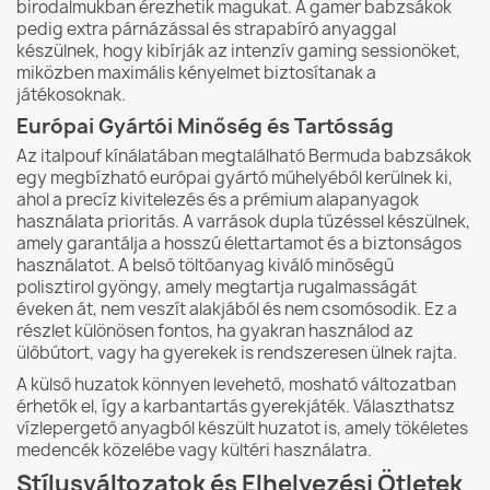
birodalmukban érezhetik magukat. A gamer babzsákok
pedig extra párnázással és strapabíró anyaggal
készülnek, hogy kibírják az intenzív gaming sessionöket,
miközben maximális kényelmet biztosítanak a
játékosoknak.
Európai Gyártói Minőség és Tartósság
Az italpouf kínálatában megtalálható Bermuda babzsákok
egy megbízható európai gyártó műhelyéből kerülnek ki,
ahol a precíz kivitelezés és a prémium alapanyagok
használata prioritás. A varrások dupla tűzéssel készülnek,
amely garantálja a hosszú élettartamot és a biztonságos
használatot. A belső töltőanyag kiváló minőségű
polisztirol gyöngy, amely megtartja rugalmasságát
éveken át, nem veszít alakjából és nem csomósodik. Ez a
részlet különösen fontos, ha gyakran használod az
ülőbútort, vagy ha gyerekek is rendszeresen ülnek rajta.
A külső huzatok könnyen levehető, mosható változatban
érhetők el, így a karbantartás gyerekjáték. Választhatsz
vízlepergető anyagból készült huzatot is, amely tökéletes
medencék közelébe vagy kültéri használatra.
Stílusváltozatok és Elhelyezési Ötletek