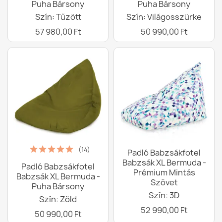
Puha Bársony
Puha Bársony
Szín: Tűzött
Szín: Világosszürke
57 980,00 Ft
50 990,00 Ft
(14)
Padló Babzsákfotel
Babzsák XL Bermuda -
Padló Babzsákfotel
Prémium Mintás
Babzsák XL Bermuda -
Szövet
Puha Bársony
Szín: 3D
Szín: Zöld
52 990,00 Ft
50 990,00 Ft