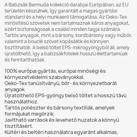
A Babzsák Bermuda kollekció darabjai Európában, az EU
területén készülnek, így garantált a magas gyártási
standard és a helyi munkaerő támogatása. Az Oeko-Tex
minősítésű szövetek nem tartalmaznak káros anyagokat,
ezért biztonságosak a család minden tagja számára.
Tartós anyagok, mint a bársony, kordbársony vagy műbőr,
valamint a bouclé szövet kopásállók és könnyen
tisztíthatók. A belső töltet EPS-mikrogyöngyből áll, amely
újratölthető, így a babzsákfotelek hosszú élettartamúak
és fenntarthatóak.
100% európai gyártás, európai minőségi és
környezetvédelmi szabványokkal.
Oeko-Tex tanúsítványú, bőr- és környezetbarát
anyagok.
Újratölthető EPS-gyöngy belső töltet a hosszú távú
használathoz.
Tartós poliészter és bársony textíliák, amelyek
formájukat megőrzik.
Javítható varrások és levehető huzatok a könnyű
tisztításért.
Kültéri és beltéri használatra egyaránt alkalmas,