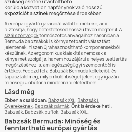
szükség esetén utántölthető
Kerüld a közvetlen napfénynek való hosszú
expozíciót a színek megőrzése érdekében
A európai gyártó garanciát vállal termékeire, ami
biztosítja, hogy befektetésed hosszú távon megtérül. A
sizál szőnyegek
természetes anyagaihoz hasonlóan a
Bermuda babzsákok is környezetbarát választást
jelentenek, hiszen újrahasznosítható komponensekből
készülnek. Az ergonomikus kialakítás nemcsak a
kényelmet szolgálja, hanem hozzájárul a helyes testtartás
megőrzéséhez is, ami egészségügyi szempontból is
értékes. Fedezd fel a Babzsák Bermuda kollekciót, és
tapasztald meg, milyen különbséget jelent egy igazán
minőségi ülőbútor a mindennapi életedben!
Lásd még
Ebben a családban:
Babzsák XXL
,
Babzsák L
Gyerekeknek
,
Babzsák párnák
.
Önt is érdekelheti:
Babzsák
,
Babzsák puffok
,
Babzsák XXL
.
Babzsák Bermuda: Minőség és
fenntartható európai gyártás