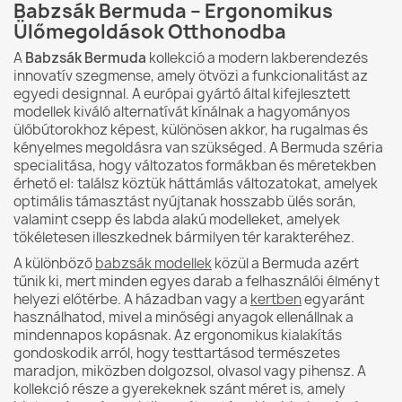
Babzsák Bermuda – Ergonomikus
Ülőmegoldások Otthonodba
A
Babzsák Bermuda
kollekció a modern lakberendezés
innovatív szegmense, amely ötvözi a funkcionalitást az
egyedi designnal. A európai gyártó által kifejlesztett
modellek kiváló alternatívát kínálnak a hagyományos
ülőbútorokhoz képest, különösen akkor, ha rugalmas és
kényelmes megoldásra van szükséged. A Bermuda széria
specialitása, hogy változatos formákban és méretekben
érhető el: találsz köztük háttámlás változatokat, amelyek
optimális támasztást nyújtanak hosszabb ülés során,
valamint csepp és labda alakú modelleket, amelyek
tökéletesen illeszkednek bármilyen tér karakteréhez.
A különböző
babzsák modellek
közül a Bermuda azért
tűnik ki, mert minden egyes darab a felhasználói élményt
helyezi előtérbe. A házadban vagy a
kertben
egyaránt
használhatod, mivel a minőségi anyagok ellenállnak a
mindennapos kopásnak. Az ergonomikus kialakítás
gondoskodik arról, hogy testtartásod természetes
maradjon, miközben dolgozsol, olvasol vagy pihensz. A
kollekció része a gyerekeknek szánt méret is, amely