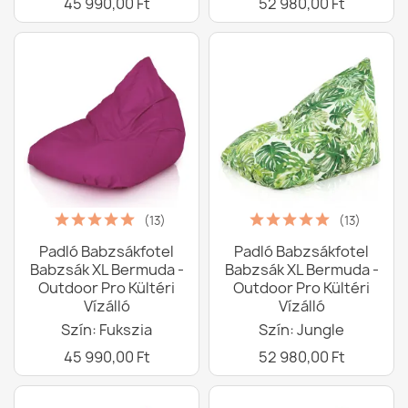
45 990,00 Ft
52 980,00 Ft
(13)
(13)
Padló Babzsákfotel
Padló Babzsákfotel
Babzsák XL Bermuda -
Babzsák XL Bermuda -
Outdoor Pro Kültéri
Outdoor Pro Kültéri
Vízálló
Vízálló
Szín: Fukszia
Szín: Jungle
45 990,00 Ft
52 980,00 Ft