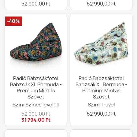
52 990,00 Ft
52 990,00 Ft
-40%
Padló Babzsákfotel
Padló Babzsákfotel
Babzsák XL Bermuda -
Babzsák XL Bermuda -
Prémium Mintás
Prémium Mintás
Szövet
Szövet
Szín: Színes levelek
Szín: Travel
52 990,00 Ft
52 990,00 Ft
31 794,00 Ft