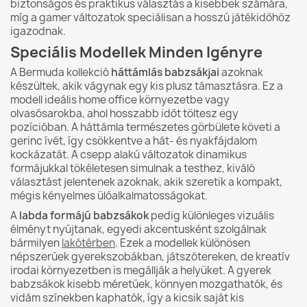
biztonságos és praktikus választás a kisebbek számára,
míg a gamer változatok speciálisan a hosszú játékidőhöz
igazodnak.
Speciális Modellek Minden Igényre
A Bermuda kollekció
háttámlás babzsákjai
azoknak
készültek, akik vágynak egy kis plusz támasztásra. Ez a
modell ideális home office környezetbe vagy
olvasósarokba, ahol hosszabb időt töltesz egy
pozícióban. A háttámla természetes görbülete követi a
gerinc ívét, így csökkentve a hát- és nyakfájdalom
kockázatát. A csepp alakú változatok dinamikus
formájukkal tökéletesen simulnak a testhez, kiváló
választást jelentenek azoknak, akik szeretik a kompakt,
mégis kényelmes ülőalkalmatosságokat.
A
labda formájú babzsákok
pedig különleges vizuális
élményt nyújtanak, egyedi akcentusként szolgálnak
bármilyen
lakótérben
. Ezek a modellek különösen
népszerűek gyerekszobákban, játszótereken, de kreatív
irodai környezetben is megállják a helyüket. A gyerek
babzsákok kisebb méretűek, könnyen mozgathatók, és
vidám színekben kaphatók, így a kicsik saját kis