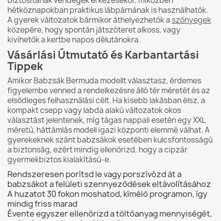
biztosítanak vendégek érkezésekor, miközben
hétköznapokban praktikus lábpárnának is használhatók.
A gyerek változatok bármikor áthelyezhetők a
szőnyegek
közepére, hogy spontán játszóteret alkoss, vagy
kivihetők a kertbe napos délutánokra.
Vásárlási Útmutató és Karbantartási
Tippek
Amikor Babzsák Bermuda modellt választasz, érdemes
figyelembe venned a rendelkezésre álló tér méretét és az
elsődleges felhasználási célt. Ha kisebb lakásban élsz, a
kompakt csepp vagy labda alakú változatok okos
választást jelentenek, míg tágas nappali esetén egy XXL
méretű, háttámlás modell igazi központi elemmé válhat. A
gyerekeknek szánt babzsákok esetében kulcsfontosságú
a biztonság, ezért mindig ellenőrizd, hogy a cipzár
gyermekbiztos kialakítású-e.
Rendszeresen porítsd le vagy porszívózd át a
babzsákot a felületi szennyeződések eltávolításához
A huzatot 30 fokon moshatod, kímélő programon, így
mindig friss marad
Évente egyszer ellenőrizd a töltőanyag mennyiségét,