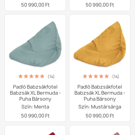
50 990,00 Ft
50 990,00 Ft
(14)
(14)
Padló Babzsákfotel
Padló Babzsákfotel
Babzsák XL Bermuda -
Babzsák XL Bermuda -
Puha Bársony
Puha Bársony
Szín: Menta
Szín: Mustársárga
50 990,00 Ft
50 990,00 Ft