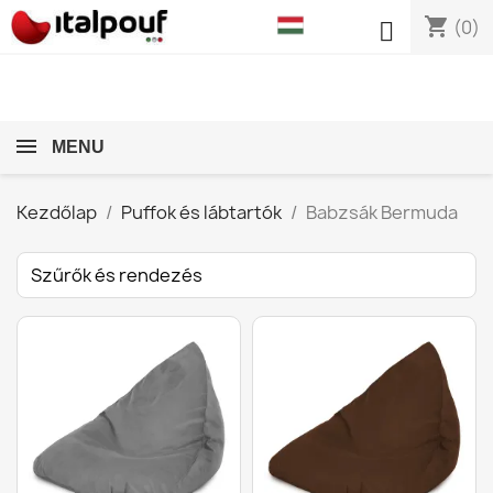
shopping_cart

(0)
MENU
Kezdőlap
Puffok és lábtartók
Babzsák Bermuda
Szűrők és rendezés