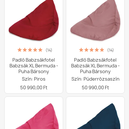
(14)
(14)
Padló Babzsákfotel
Padló Babzsákfotel
Babzsák XL Bermuda -
Babzsák XL Bermuda -
Puha Bársony
Puha Bársony
Szín: Piros
Szín: Púderrózsaszín
50 990,00 Ft
50 990,00 Ft