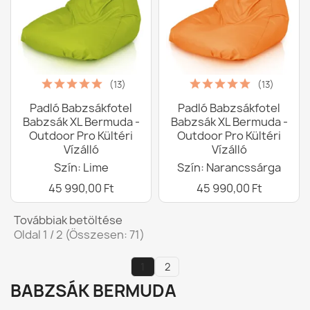
(13)
(13)
Padló Babzsákfotel
Padló Babzsákfotel
Babzsák XL Bermuda -
Babzsák XL Bermuda -
Outdoor Pro Kültéri
Outdoor Pro Kültéri
Vízálló
Vízálló
Szín: Lime
Szín: Narancssárga
45 990,00 Ft
45 990,00 Ft
Továbbiak betöltése
Oldal 1 / 2 (Összesen: 71)
1
2
BABZSÁK BERMUDA