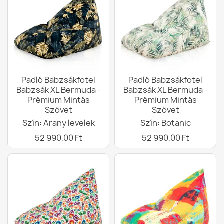
Padló Babzsákfotel
Padló Babzsákfotel
Babzsák XL Bermuda -
Babzsák XL Bermuda -
Prémium Mintás
Prémium Mintás
Szövet
Szövet
Szín: Arany levelek
Szín: Botanic
52 990,00 Ft
52 990,00 Ft