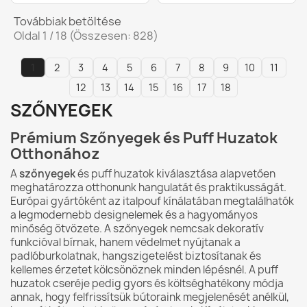
Továbbiak betöltése
Oldal 1 / 18 (Összesen: 828)
1
2
3
4
5
6
7
8
9
10
11
12
13
14
15
16
17
18
SZŐNYEGEK
Prémium Szőnyegek és Puff Huzatok
Otthonához
A
szőnyegek
és puff huzatok kiválasztása alapvetően
meghatározza otthonunk hangulatát és praktikusságát.
Európai gyártóként az italpouf kínálatában megtalálhatók
a legmodernebb designelemek és a hagyományos
minőség ötvözete. A szőnyegek nemcsak dekoratív
funkcióval bírnak, hanem védelmet nyújtanak a
padlóburkolatnak, hangszigetelést biztosítanak és
kellemes érzetet kölcsönöznek minden lépésnél. A puff
huzatok cseréje pedig gyors és költséghatékony módja
annak, hogy felfrissítsük bútoraink megjelenését anélkül,