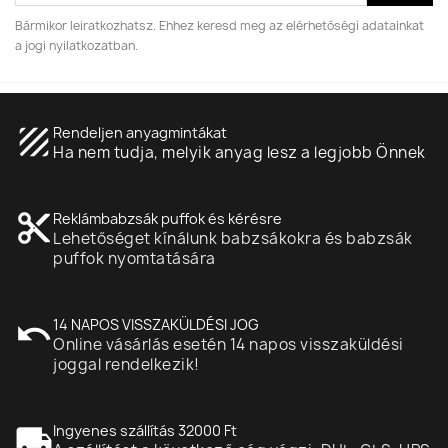
Bármikor leiratkozhatsz. Ehhez keresd meg az elérhetőségi adatainkat
a jogi nyilatkozatban.
texture
Rendeljen anyagmintákat
Ha nem tudja, melyik anyag lesz a legjobb Önnek
content_cut
Reklámbabzsák puffok és kérésre
Lehetőséget kínálunk babzsákokra és babzsák
puffok nyomtatására
undo
14 NAPOS VISSZAKÜLDÉSI JOG
Online vásárlás esetén 14 napos visszaküldési
joggal rendelkezik!
local_shipping
Ingyenes szállítás 32000 Ft