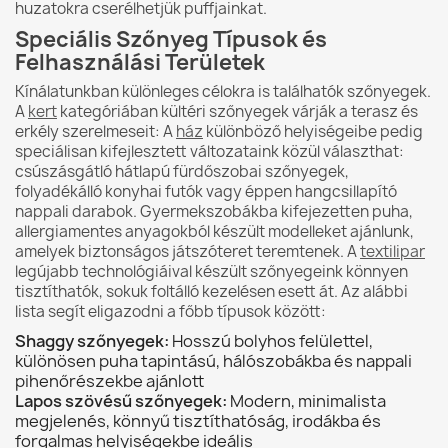
huzatokra cserélhetjük puffjainkat.
Speciális Szőnyeg Típusok és
Felhasználási Területek
Kínálatunkban különleges célokra is találhatók szőnyegek.
A
kert
kategóriában kültéri szőnyegek várják a terasz és
erkély szerelmeseit: A
ház
különböző helyiségeibe pedig
speciálisan kifejlesztett változataink közül választhat:
csúszásgátló hátlapú fürdőszobai szőnyegek,
folyadékálló konyhai futók vagy éppen hangcsillapító
nappali darabok. Gyermekszobákba kifejezetten puha,
allergiamentes anyagokból készült modelleket ajánlunk,
amelyek biztonságos játszóteret teremtenek. A
textilipar
legújabb technológiáival készült szőnyegeink könnyen
tisztíthatók, sokuk foltálló kezelésen esett át. Az alábbi
lista segít eligazodni a főbb típusok között:
Shaggy szőnyegek:
Hosszú bolyhos felülettel,
különösen puha tapintású, hálószobákba és nappali
pihenőrészekbe ajánlott
Lapos szövésű szőnyegek:
Modern, minimalista
megjelenés, könnyű tisztíthatóság, irodákba és
forgalmas helyiségekbe ideális