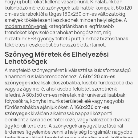
hogy új bútorokat kellene vásárolnunk. Kínálatunkban
különböző méretű szőnyegek találhatók: kompakt 60x120
cm-es daraboktól a tágas 160x230 cm-es változatokig,
amelyek tökéletesen illeszkednek minden helyiségbe. A
modern szőnyegek
kategóriánkban a legfrissebb
trendeket képviselő darabokat böngészhet, míg
huzataink EPS gyöngy töltetű puffjainkhoz biztosítanak
tökéletes illeszkedést és hosszú élettartamot.
Szőnyeg Méretek és Elhelyezési
Lehetőségek
A megfelelő szőnyegméret kiválasztása kulcsfontosságú
a harmonikus lakberendezéshez. A
60x120 cm-es
szőnyegek
ideálisak előszobákba, kisebb fürdőszobákba
vagy az ágy mellé, ahol kisebb felületet szeretnénk
lefedni. A 80x150 cm-es méretek már univerzálisabbak:
folyosókra, konyhai munkaterületek elé vagy nagyobb
fürdőszobákba ajánljuk őket. A
160x230 cm-es
szőnyegek
kiválóan alkalmasak nappali központi
elemként a kanapé és fotel közé, vagy hálószobákban az
ágy körüli területre. A
szőnyegek
anyagválasztásánál
érdemes figyelembe venni a helyiség forgalmát: nagyobb