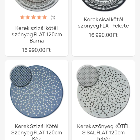
(1)
Kerek sisal kötél
szőnyeg FLAT Fekete
Kerek szizál kötél
szőnyeg FLAT 120cm
16 990,00 Ft
Barna
16 990,00 Ft
Kerek Szizál Kötél
Kerek szőnyeg KÖTÉL
Szőnyeg FLAT 120cm
SISAL FLAT 120cm
Kék
Fehér