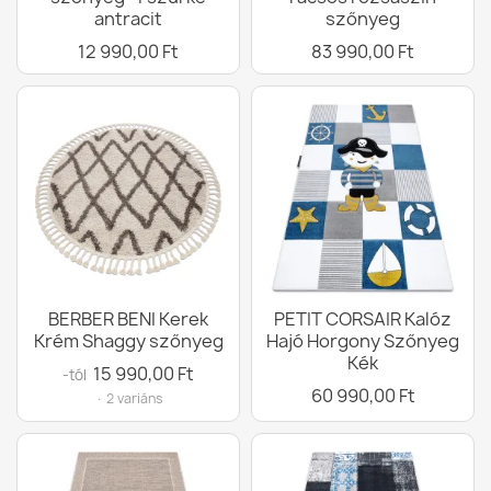
antracit
szőnyeg
12 990,00 Ft
83 990,00 Ft
BERBER BENI Kerek
PETIT CORSAIR Kalóz
Krém Shaggy szőnyeg
Hajó Horgony Szőnyeg
Kék
15 990,00 Ft
-tól
60 990,00 Ft
· 2 variáns