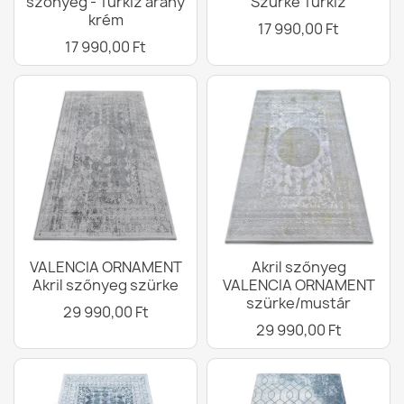
szőnyeg - Türkiz arany
Szürke Türkiz
krém
17 990,00 Ft
17 990,00 Ft
VALENCIA ORNAMENT
Akril szőnyeg
Akril szőnyeg szürke
VALENCIA ORNAMENT
szürke/mustár
29 990,00 Ft
29 990,00 Ft