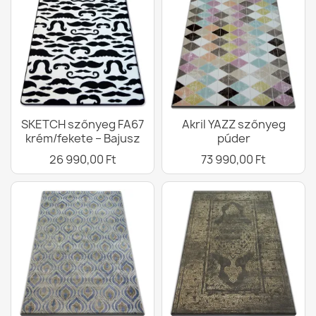
SKETCH szőnyeg FA67
Akril YAZZ szőnyeg
krém/fekete – Bajusz
púder
26 990,00 Ft
73 990,00 Ft