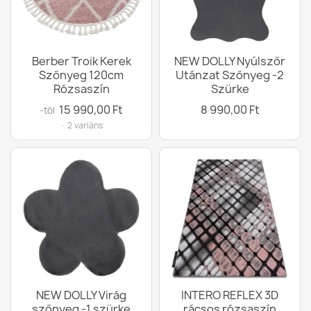
Berber Troik Kerek
NEW DOLLY Nyúlszőr
Szőnyeg 120cm
Utánzat Szőnyeg -2
Rózsaszín
Szürke
15 990,00 Ft
8 990,00 Ft
-tól
· 2 variáns
NEW DOLLY Virág
INTERO REFLEX 3D
szőnyeg -1 szürke
rácsos rózsaszín