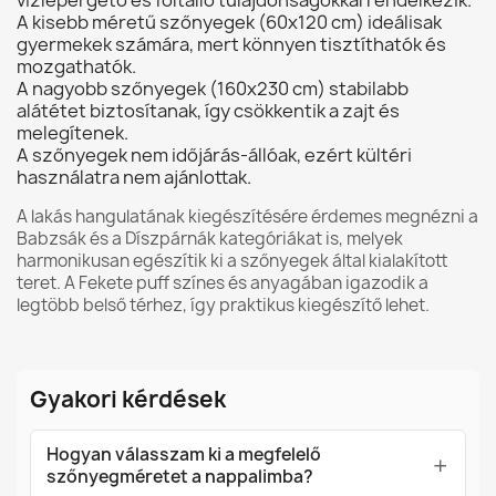
vízlepergető és foltálló tulajdonságokkal rendelkezik.
A kisebb méretű szőnyegek (60x120 cm) ideálisak
gyermekek számára, mert könnyen tisztíthatók és
mozgathatók.
A nagyobb szőnyegek (160x230 cm) stabilabb
alátétet biztosítanak, így csökkentik a zajt és
melegítenek.
A szőnyegek nem időjárás-állóak, ezért kültéri
használatra nem ajánlottak.
A lakás hangulatának kiegészítésére érdemes megnézni a
Babzsák
és a
Díszpárnák
kategóriákat is, melyek
harmonikusan egészítik ki a szőnyegek által kialakított
teret. A
Fekete puff
színes és anyagában igazodik a
legtöbb belső térhez, így praktikus kiegészítő lehet.
Gyakori kérdések
Hogyan válasszam ki a megfelelő
szőnyegméretet a nappalimba?