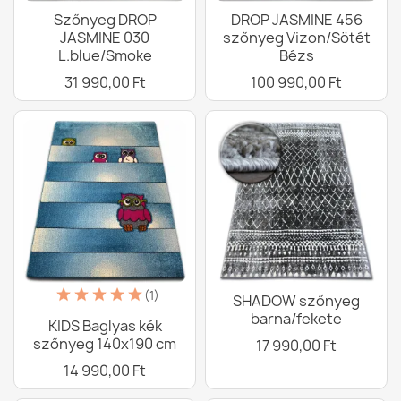
Szőnyeg DROP
DROP JASMINE 456
JASMINE 030
szőnyeg Vizon/Sötét
L.blue/Smoke
Bézs
31 990,00 Ft
100 990,00 Ft
(1)
SHADOW szőnyeg
barna/fekete
KIDS Baglyas kék
szőnyeg 140x190 cm
17 990,00 Ft
14 990,00 Ft