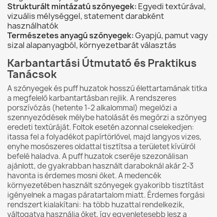
Strukturált mintázatú szőnyegek:
Egyedi textúrával,
vizuális mélységgel, statement darabként
használhatók
Természetes anyagú szőnyegek:
Gyapjú, pamut vagy
sizal alapanyagból, környezetbarát választás
Karbantartási Útmutató és Praktikus
Tanácsok
A szőnyegek és puff huzatok hosszú élettartamának titka
a megfelelő karbantartásban rejlik. A rendszeres
porszívózás (hetente 1-2 alkalommal) megelőzi a
szennyeződések mélybe hatolását és megőrzi a szőnyeg
eredeti textúráját. Foltok esetén azonnal cselekedjen:
itassa fel a folyadékot papírtörlővel, majd langyos vizes,
enyhe mosószeres oldattal tisztítsa a területet kívülről
befelé haladva. A puff huzatok cseréje szezonálisan
ajánlott, de gyakrabban használt daraboknál akár 2-3
havonta is érdemes mosni őket. A medencék
környezetében használt szőnyegek gyakoribb tisztítást
igényelnek a magas páratartalom miatt. Érdemes forgási
rendszert kialakítani: ha több huzattal rendelkezik,
váltogatva használja őket, így egyenletesebb lesz a