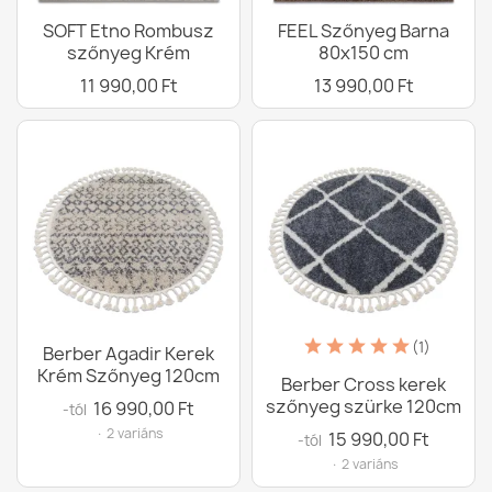
SOFT Etno Rombusz
FEEL Szőnyeg Barna
szőnyeg Krém
80x150 cm
11 990,00 Ft
13 990,00 Ft
(1)
Berber Agadir Kerek
Krém Szőnyeg 120cm
Berber Cross kerek
szőnyeg szürke 120cm
16 990,00 Ft
-tól
· 2 variáns
15 990,00 Ft
-tól
· 2 variáns