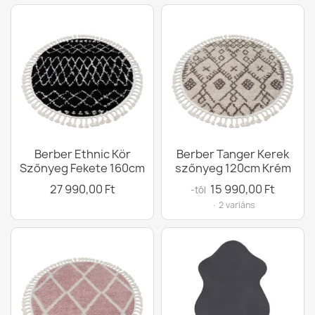
Berber Ethnic Kör
Berber Tanger Kerek
Szőnyeg Fekete 160cm
szőnyeg 120cm Krém
27 990,00 Ft
15 990,00 Ft
-tól
· 2 variáns