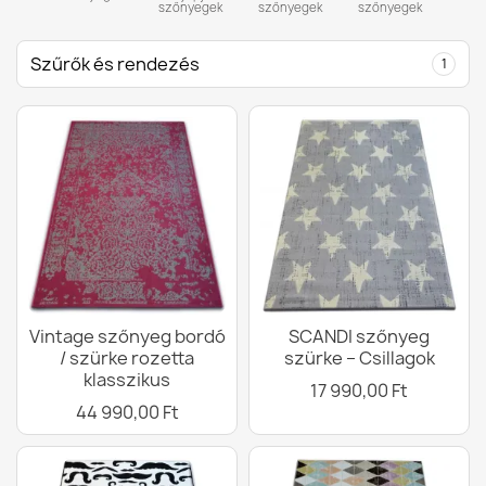
szőnyegek
szőnyegek
szőnyegek
Szűrők és rendezés
1
Vintage szőnyeg bordó
SCANDI szőnyeg
/ szürke rozetta
szürke – Csillagok
klasszikus
17 990,00 Ft
44 990,00 Ft