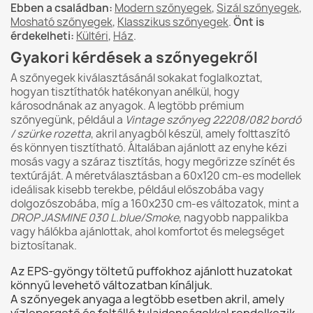
Ebben a családban:
Modern szőnyegek
,
Sizál szőnyegek
,
Mosható szőnyegek
,
Klasszikus szőnyegek
.
Önt is
érdekelheti:
Kültéri
,
Ház
.
Gyakori kérdések a szőnyegekről
A szőnyegek kiválasztásánál sokakat foglalkoztat,
hogyan tisztíthatók hatékonyan anélkül, hogy
károsodnának az anyagok. A legtöbb prémium
szőnyegünk, például a
Vintage szőnyeg 22208/082 bordó
/ szürke rozetta
, akril anyagból készül, amely folttaszító
és könnyen tisztítható. Általában ajánlott az enyhe kézi
mosás vagy a száraz tisztítás, hogy megőrizze színét és
textúráját. A méretválasztásban a 60x120 cm-es modellek
ideálisak kisebb terekbe, például előszobába vagy
dolgozószobába, míg a 160x230 cm-es változatok, mint a
DROP JASMINE 030 L.blue/Smoke
, nagyobb nappalikba
vagy hálókba ajánlottak, ahol komfortot és melegséget
biztosítanak.
Az EPS-gyöngy töltetű puffokhoz ajánlott huzatokat
könnyű levehető változatban kínáljuk.
A szőnyegek anyaga a legtöbb esetben akril, amely