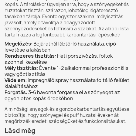
kopás. A tároláskor ügyeljen arra, hogy a szőnyegeket és
huzatokat tisztán, szárazon, lehetőleg légáteresztő
tasakban tárolja. Évente egyszer szakmai mélyisztítás
javasolt, amely eltávolítja a beágyazódott
szennyeződéseket és felfrissíti a szálakat. Az alábbi lista
tartalmazza a legfontosabb karbantartási lépéseket:
Megelőzés:
Bejáratnál lábtörlő használata, cipő
levetése a lakásban
Rendszeres tisztítás:
Heti porszívózás, foltok
azonnali kezelése
Mély tisztítás:
Évente 1-2 alkalommal professzionális
vagy gőztisztítás
Védelem:
Impregnáló spray használata foltálló felület
kialakításához
Forgatás:
3-6 havonta forgassa el a szőnyeget az
egyenletes kopás érdekében
A minőségi anyagok és a gondos karbantartás együttese
biztosítja, hogy szőnyegei és puff huzatai éveken át
megőrizzék eredeti szépségüket és funkcionalitásukat.
Lásd még