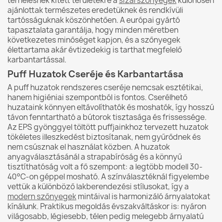
terhelésnek kitett területekre a
sizal szőnyegek
különösen
ajánlottak természetes eredetüknek és rendkívüli
tartósságuknak köszönhetően. A európai gyártó
tapasztalata garantálja, hogy minden méretben
következetes minőséget kapjon, és a szőnyegek
élettartama akár évtizedekig is tarthat megfelelő
karbantartással.
Puff Huzatok Cseréje és Karbantartása
A puff huzatok rendszeres cseréje nemcsak esztétikai,
hanem higiéniai szempontból is fontos. Cserélhető
huzataink könnyen eltávolíthatók és moshatók, így hosszú
távon fenntartható a bútorok tisztasága és frissessége.
Az EPS gyönggyel töltött puffjainkhoz tervezett huzatok
tökéletes illeszkedést biztosítanak, nem gyűrődnek és
nem csúsznak el használat közben. A huzatok
anyagválasztásánál a strapabíróság és a könnyű
tisztíthatóság volt a fő szempont: a legtöbb modell 30-
40°C-on géppel mosható. A színválasztéknál figyelembe
vettük a különböző lakberendezési stílusokat, így a
modern szőnyegek
mintáival is harmonizáló árnyalatokat
kínálunk. Praktikus megoldás évszakváltáskor is: nyáron
világosabb, légiesebb, télen pedig melegebb árnyalatú