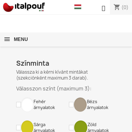
shopping_cart

(0)
MENU
Színminta
Válassza ki a kérni kívánt mintákat
(szekciónként maximum 3 darab).
Válasszon színt (maximum 3):
Fehér
Bézs
árnyalatok
árnyalatok
Sárga
Zöld
árnyalatok
árnyalatok