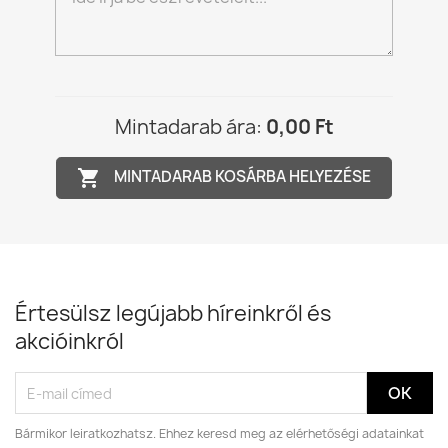
Mintadarab ára:
0,00 Ft
shopping_cart
MINTADARAB KOSÁRBA HELYEZÉSE
Értesülsz legújabb híreinkről és
akcióinkról
Bármikor leiratkozhatsz. Ehhez keresd meg az elérhetőségi adatainkat