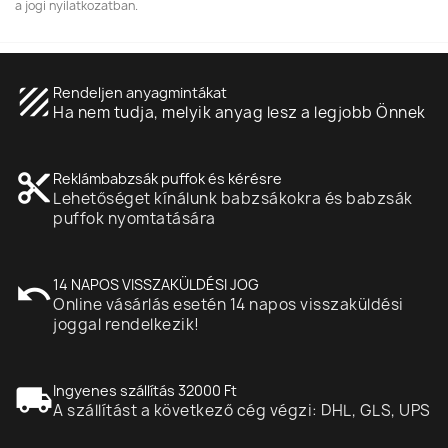
a jogi nyilatkozatban.
texture
Rendeljen anyagmintákat
Ha nem tudja, melyik anyag lesz a legjobb Önnek
content_cut
Reklámbabzsák puffok és kérésre
Lehetőséget kínálunk babzsákokra és babzsák
puffok nyomtatására
undo
14 NAPOS VISSZAKÜLDÉSI JOG
Online vásárlás esetén 14 napos visszaküldési
joggal rendelkezik!
local_shipping
Ingyenes szállítás 32000 Ft
A szállítást a következő cég végzi: DHL, GLS, UPS