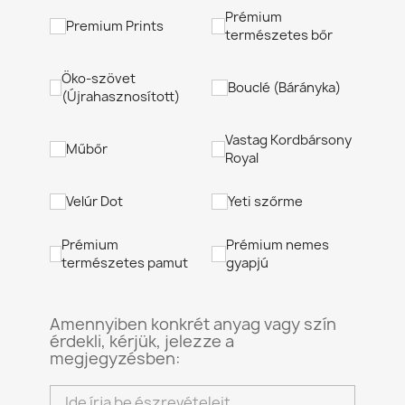
Prémium
Premium Prints
természetes bőr
Öko-szövet
Bouclé (Bárányka)
(Újrahasznosított)
Vastag Kordbársony
Műbőr
Royal
Velúr Dot
Yeti szőrme
Prémium
Prémium nemes
természetes pamut
gyapjú
Amennyiben konkrét anyag vagy szín
érdekli, kérjük, jelezze a
megjegyzésben: