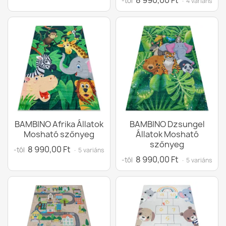
8 990,00 Ft
-tól
· 4 variáns
BAMBINO Afrika Állatok
BAMBINO Dzsungel
Mosható szőnyeg
Állatok Mosható
szőnyeg
8 990,00 Ft
-tól
· 5 variáns
8 990,00 Ft
-tól
· 5 variáns