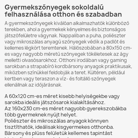
Gyermekszőnyegek sokoldalú
felhasználása otthon és szabadban
A gyermekszőnyegek kiválóan alkalmazhatók különböző
terekben, ahol a gyermekek kényelmes és biztonságos
játszófelületre vágynak. Nappaliban a puha, poliészter
vagy mikroszálas anyagú szőnyegek védik a padlót és
kellemes légkört teremtenek. Hálószobában a 80x150 cm-
es vagy nagyobb méretű szőnyegek tökéletesek az ágy
melletti olvasósarokhoz. Otthoni irodában vagy gaming
sarokban a strapabíró kordbársony anyagok praktikusak,
miközben színükkel feldobják a teret. Kültéren, például
kertben vagy teraszon a víz- és foltálló szőnyegek
ellenállnak az időjárásnak.
A 60x120 cm-es méret kisebb helyiségekbe vagy
sarokba ideális játszósarok kialakításához.
Az 160x230 cm-es méret nagyobb gyerekszobákba
több gyermeknek nyújt helyet.
Poliészter és mikroszálas anyagok könnyen
tisztíthatók, ideálisak kisgyermekes otthonba.
Bársony és plüss felületük kellemes tapintást