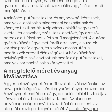
szempontból előnyös, hanem lehetőséget ad a
gyerekszoba arculatának szezonális vagy ízlés szerinti
megújítására is.
A minőségi puffhuzatok tartós anyagokból készülnek,
amelyek ellenállnak a mindennapi használatnak és
könnyen tisztíthatók. A cipzáras kialakítás egyszerű
levételt és visszahelyezést tesz lehetővé, így a szülők
percek alatt frissíthetik fel a
puff
megjelenését. A európai
gyártó különös figyelmet fordít arra, hogy a huzatok
varrása precíz legyen, és a színek mosás után is
megőrizzék eredeti élénkségüket. A
ház
különböző
helyiségeibe is választhatunk megfelelő puffhuzatokat,
amelyek harmonizálnak a környezettel.
A megfelelő méret és anyag
kiválasztása
A gyermekszőnyegek és puffhuzatok kiválasztásakor az
anyag minősége és a méret egyaránt lényeges szempont.
A szőnyegek esetében a lágy, de tartós felület biztosítja a
kényelmet és a hosszú élettartamot. Az alacsony
bolyúmagasság könnyíti a takarítást és csökkenti az
allergiát okozó por felgyülemlését. A
sizal szőnyegek