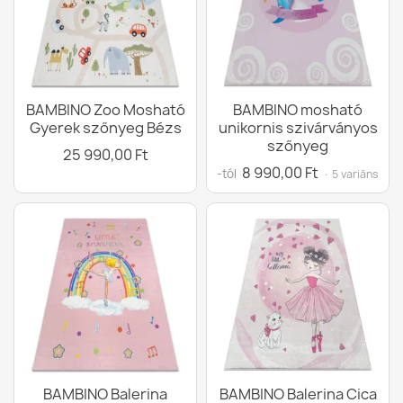
BAMBINO Zoo Mosható
BAMBINO mosható
Gyerek szőnyeg Bézs
unikornis szivárványos
szőnyeg
25 990,00 Ft
8 990,00 Ft
-tól
· 5 variáns
BAMBINO Balerina
BAMBINO Balerina Cica