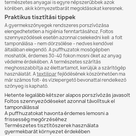
természetes anyagai is egyre népszerűbbek azok
körében, akik környezetbarát megoldásokat keresnek.
Praktikus tisztítási tippek
A gyermekszőnyegek rendszeres porszívózása
elengedhetetlen a higiénia fenntartásához. Foltos
szennyeződések esetén azonnal cselekedni kell: a folt
tamponálása – nem dörzsölése – nedves kendővel
általában elegendő. A puffhuzatok mosógépben
moshatók, érdemes 30-40 fokon mosni őket az anyag
védelme érdekében. A természetes szárítás
meghosszabbítja az élettartamot, kerüljük a szárítógép
használatát. A
textilipar
fejlődésének köszönhetően ma
már számos folt- és vízlepergető bevonattal rendelkező
szőnyeg is kapható.
Hetente legalább kétszer alapos porszívózás javasolt
Foltos szennyeződéseket azonnal távolítsuk el
tamponálással
A puffhuzatokat havonta érdemes lemosni a
frissesség megőrzéséhez
Természetes tisztítószerek használata
gyermekbarát környezet érdekében