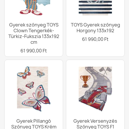
Gyerek szőnyeg TOYS
TOYS Gyerek szőnyeg
Clown Tengerkék-
Horgony 133x192
Türkiz-Fukszia 133x192
61 990,00 Ft
cm
61 990,00 Ft
Gyerek Pillangó
Gyerek Versenyzés
Szőnyeg TOYS Krém
Szőnyeg TOYS F1