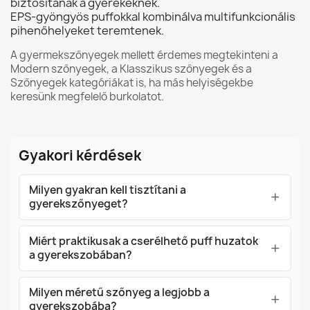
biztosítanak a gyerekeknek.
EPS-gyöngyös puffokkal kombinálva multifunkcionális
pihenőhelyeket teremtenek.
A gyermekszőnyegek mellett érdemes megtekinteni a
Modern szőnyegek
, a
Klasszikus szőnyegek
és a
Szőnyegek
kategóriákat is, ha más helyiségekbe
keresünk megfelelő burkolatot.
Gyakori kérdések
Milyen gyakran kell tisztítani a
gyerekszőnyeget?
Miért praktikusak a cserélhető puff huzatok
a gyerekszobában?
Milyen méretű szőnyeg a legjobb a
gyerekszobába?