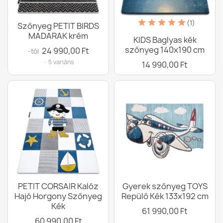
(1)
Szőnyeg PETIT BIRDS
MADARAK krém
KIDS Baglyas kék
szőnyeg 140x190 cm
24 990,00 Ft
-tól
· 5 variáns
14 990,00 Ft
PETIT CORSAIR Kalóz
Gyerek szőnyeg TOYS
Hajó Horgony Szőnyeg
Repülő Kék 133x192 cm
Kék
61 990,00 Ft
60 990,00 Ft