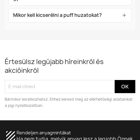
Mikor kell kicserélni a puff huzatokat?
Értesülsz legújabb híreinkről és
akcióinkról
Bármikor leiratkozhatsz. Ehhez keresd meg az elérhetőségi adatainkat
a jogi nyilatkozatban.
texture
Rendeljen anyagmintákat
Ha nem tudja, melyik anyag lesz a legjobb Önnek