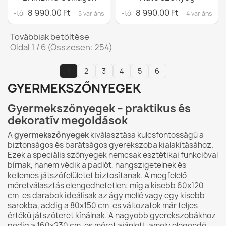
8 990,00 Ft
8 990,00 Ft
-tól
-tól
· 5 variáns
· 4 variáns
Továbbiak betöltése
Oldal 1 / 6 (Összesen: 254)
1
2
3
4
5
6
GYERMEKSZŐNYEGEK
Gyermekszőnyegek – praktikus és
dekoratív megoldások
A
gyermekszőnyegek
kiválasztása kulcsfontosságú a
biztonságos és barátságos gyerekszoba kialakításához.
Ezek a speciális szőnyegek nemcsak esztétikai funkcióval
bírnak, hanem védik a padlót, hangszigetelnek és
kellemes játszófelületet biztosítanak. A megfelelő
méretválasztás elengedhetetlen: míg a kisebb 60x120
cm-es darabok ideálisak az ágy mellé vagy egy kisebb
sarokba, addig a 80x150 cm-es változatok már teljes
értékű játszóteret kínálnak. A nagyobb gyerekszobákhoz
pedig a 160x230 cm-es méret ajánlott, amely elegendő