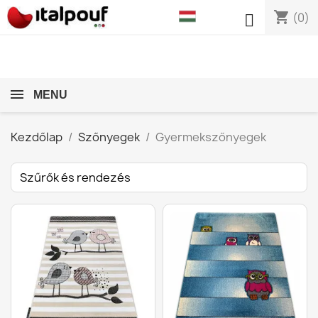
shopping_cart

(0)
MENU
Kezdőlap
Szőnyegek
Gyermekszőnyegek
Szűrők és rendezés