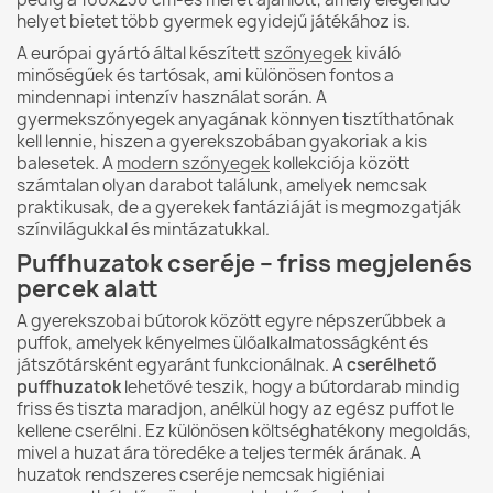
helyet bietet több gyermek egyidejű játékához is.
A európai gyártó által készített
szőnyegek
kiváló
minőségűek és tartósak, ami különösen fontos a
mindennapi intenzív használat során. A
gyermekszőnyegek anyagának könnyen tisztíthatónak
kell lennie, hiszen a gyerekszobában gyakoriak a kis
balesetek. A
modern szőnyegek
kollekciója között
számtalan olyan darabot találunk, amelyek nemcsak
praktikusak, de a gyerekek fantáziáját is megmozgatják
színvilágukkal és mintázatukkal.
Puffhuzatok cseréje – friss megjelenés
percek alatt
A gyerekszobai bútorok között egyre népszerűbbek a
puffok, amelyek kényelmes ülőalkalmatosságként és
játszótársként egyaránt funkcionálnak. A
cserélhető
puffhuzatok
lehetővé teszik, hogy a bútordarab mindig
friss és tiszta maradjon, anélkül hogy az egész puffot le
kellene cserélni. Ez különösen költséghatékony megoldás,
mivel a huzat ára töredéke a teljes termék árának. A
huzatok rendszeres cseréje nemcsak higiéniai