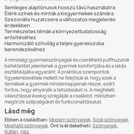
Semleges alaptónusok hosszú távú használatra
Élénk színek és minták a kisgyermekek számára
Szezonális huzatcsere a változatos megjelenés
érdekében
Természetes témák a környezettudatosság
erősítéséhez
Harmonizáló színvilág a teljes gyerekszoba
berendezéséhez
A minőségi gyermekszőnyegek és cserélhető puffhuzatok
befektetést jelentenek a gyermek komfortjába és a lakás
esztétikájába egyaránt. A praktikus szempontok
figyelembevétele mellett ne felejtsük el, hogy ezek a
termékek a gyermek mindennapjainak részei, ezért
fontos, hogy elnyerjék a tetszésüket is. A megfelelő
választással évekig szolgálják a családot, miközben
megőrzik szépségüket és funkcionalitásukat.
Lásd még
Ebben a családban:
Modern szőnyegek
,
Sizál szőnyegek
,
Mosható szőnyegek
.
Önt is érdekelheti:
Szőnyegek
,
Kültéri
,
Ház
.