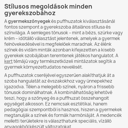
Stílusos megoldások minden
gyerekszobához
A
gyermekszőnyegek
és puffhuzatok kiválasztásánál
fontos szempont a gyerekszoba általános stílusa és
színvilága. A semleges tónusok – mint a bézs, szürke vagy
krém – időtálló választást jelentenek, amelyek a gyermek
felnövekedésével is megfelelőek maradnak. Az élénk
színek és vidám minták azonban kifejezetten a kisebb
gyerekek szobájában teremtenek játékos hangulatot. A
kert
témájú vagy természetközeli mintázatok segítik a
gyermek környezettudatos nevelését.
A puffhuzatok cseréjével egyszerűen alakíthatjuk át a
szoba hangulatát az évszakokhoz vagy ünnepekhez
igazodva. Télen a melegebb színek, nyáron a frissebb
tónusok dominálhatnak. A kombinálhatóság lehetővé
teszi, hogy a szőnyeg és a puffhuzat összehangolt
egységet alkosson. Ez nemcsak esztétikai, hanem
pedagógiai szempontból is hasznos, hiszen a gyermekek
megtanulják a színek és formák harmóniáját. A medencék
melletti területekre is választhatunk speciális, vízálló
anyagokból készült változatokat.