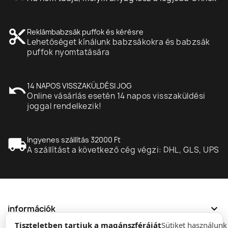
content_cut
Reklámbabzsák puffok és kérésre
Lehetőséget kínálunk babzsákokra és babzsák
puffok nyomtatására
undo
14 NAPOS VISSZAKÜLDÉSI JOG
Online vásárlás esetén 14 napos visszaküldési
joggal rendelkezik!
local_shipping
Ingyenes szállítás 32000 Ft
A szállítást a következő cég végzi: DHL, GLS, UPS
expand_more
információk
Tiszteletben tartjuk a magánszféráját
Sütiket használun