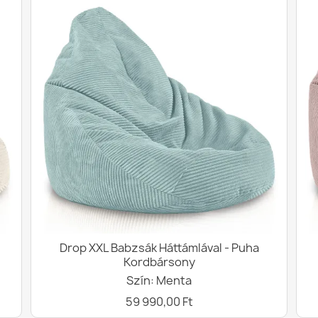
Drop XXL Babzsák Háttámlával - Puha
Kordbársony
Szín: Menta
59 990,00 Ft