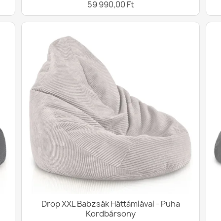
59 990,00 Ft
Drop XXL Babzsák Háttámlával - Puha
Kordbársony