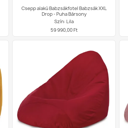
Csepp alakú Babzsákfotel Babzsák XXL
Drop - Puha Bársony
Szín: Lila
59 990,00 Ft