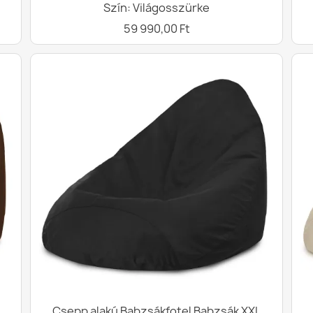
Szín: Világosszürke
59 990,00 Ft
Csepp alakú Babzsákfotel Babzsák XXL