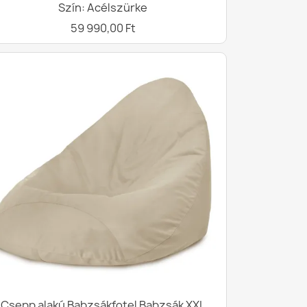
Szín: Acélszürke
59 990,00 Ft
Csepp alakú Babzsákfotel Babzsák XXL