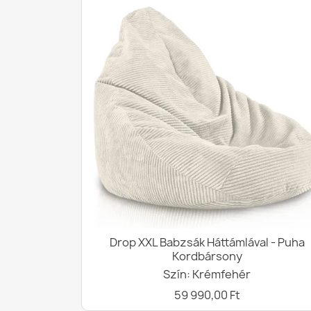
Drop XXL Babzsák Háttámlával - Puha
Kordbársony
Szín: Krémfehér
59 990,00 Ft