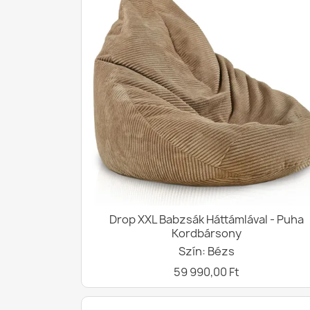
Drop XXL Babzsák Háttámlával - Puha
Kordbársony
Szín: Bézs
59 990,00 Ft