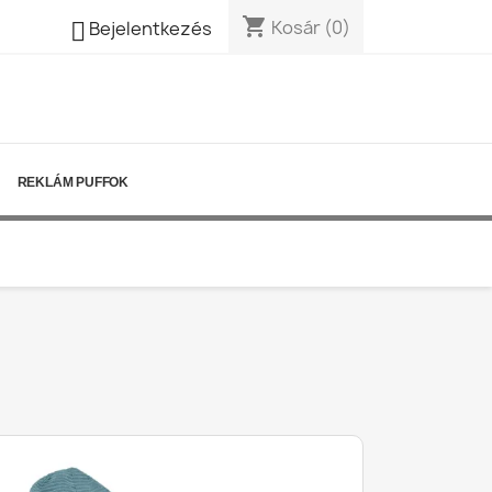
shopping_cart

Kosár
(0)
Bejelentkezés
REKLÁM PUFFOK