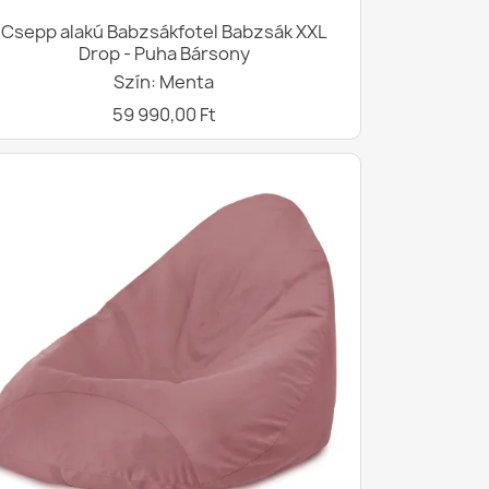
Csepp alakú Babzsákfotel Babzsák XXL
Drop - Puha Bársony
Szín: Menta
59 990,00 Ft