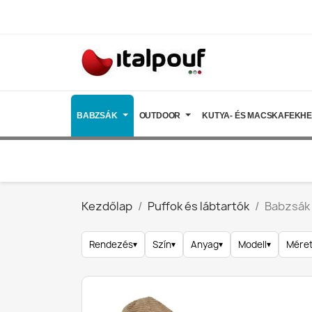
BABZSÁK
OUTDOOR
KUTYA- ÉS MACSKAFEKH
Kezdőlap
Puffok és lábtartók
Babzsák
Rendezés
▾
Szín
▾
Anyag
▾
Modell
▾
Mére