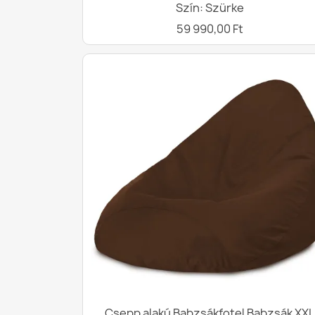
Szín: Szürke
59 990,00 Ft
Csepp alakú Babzsákfotel Babzsák XXL