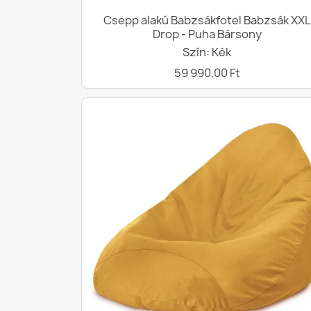
Csepp alakú Babzsákfotel Babzsák XXL
Drop - Puha Bársony
Szín: Kék
59 990,00 Ft