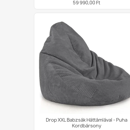
59 990,00 Ft
Drop XXL Babzsák Háttámlával - Puha
Kordbársony