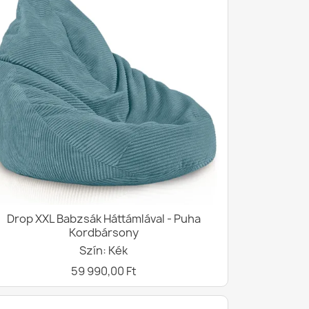
Drop XXL Babzsák Háttámlával - Puha
Kordbársony
Szín: Kék
59 990,00 Ft