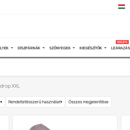
SALE%
ELYEK
DÍSZPÁRNÁK
SZŐNYEGEK
KIEGÉSZÍTŐK
LEÁRAZÁS
 drop XXL
t
▾
Rendeltetésszerű használat
▾
Összes megjelenítése