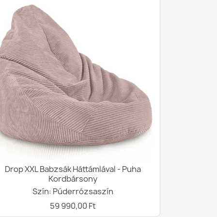
Drop XXL Babzsák Háttámlával - Puha
Kordbársony
Szín: Púderrózsaszín
59 990,00 Ft