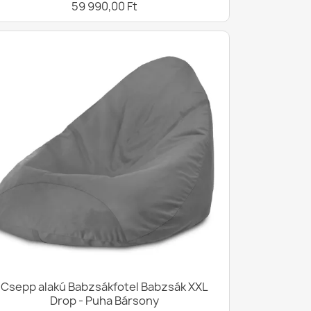
59 990,00 Ft
Csepp alakú Babzsákfotel Babzsák XXL
Drop - Puha Bársony