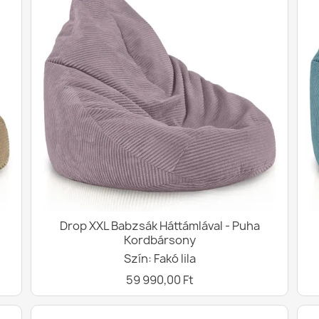
Drop XXL Babzsák Háttámlával - Puha
Kordbársony
Szín: Fakó lila
59 990,00 Ft