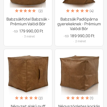
(2)
(4)
Babzsákfotel Babzsák -
Babzsák Padlópárna
Prémium Valódi Bőr
gyerekeknek - Prémium
Valódi Bőr
179 990,00 Ft
-tól
189 990,00 Ft
-tól
· 3 méret
· 2 méret
(2)
(1)
Négyzet alakú puff
Négyszögletes kockás