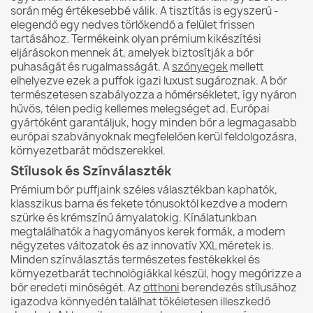
során még értékesebbé válik. A tisztítás is egyszerű -
elegendő egy nedves törlőkendő a felület frissen
tartásához. Termékeink olyan prémium kikészítési
eljárásokon mennek át, amelyek biztosítják a bőr
puhaságát és rugalmasságát. A
szőnyegek
mellett
elhelyezve ezek a puffok igazi luxust sugároznak. A bőr
természetesen szabályozza a hőmérsékletet, így nyáron
hűvös, télen pedig kellemes melegséget ad. Európai
gyártóként garantáljuk, hogy minden bőr a legmagasabb
európai szabványoknak megfelelően kerül feldolgozásra,
környezetbarát módszerekkel.
Stílusok és Színválaszték
Prémium bőr puffjaink széles választékban kaphatók,
klasszikus barna és fekete tónusoktól kezdve a modern
szürke és krémszínű árnyalatokig. Kínálatunkban
megtalálhatók a hagyományos kerek formák, a modern
négyzetes változatok és az innovatív XXL méretek is.
Minden színválasztás természetes festékekkel és
környezetbarát technológiákkal készül, hogy megőrizze a
bőr eredeti minőségét. Az
otthoni
berendezés stílusához
igazodva könnyedén találhat tökéletesen illeszkedő