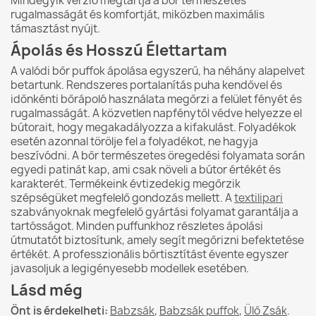
Mindegyik verzió megtartja a bőr természetes
rugalmasságát és komfortját, miközben maximális
támasztást nyújt.
Ápolás és Hosszú Élettartam
A valódi bőr puffok ápolása egyszerű, ha néhány alapelvet
betartunk. Rendszeres portalanítás puha kendővel és
időnkénti bőrápoló használata megőrzi a felület fényét és
rugalmasságát. A közvetlen napfénytől védve helyezze el
bútorait, hogy megakadályozza a kifakulást. Folyadékok
esetén azonnal törölje fel a folyadékot, ne hagyja
beszívódni. A bőr természetes öregedési folyamata során
egyedi patinát kap, ami csak növeli a bútor értékét és
karakterét. Termékeink évtizedekig megőrzik
szépségüket megfelelő gondozás mellett. A
textilipari
szabványoknak megfelelő gyártási folyamat garantálja a
tartósságot. Minden puffunkhoz részletes ápolási
útmutatót biztosítunk, amely segít megőrizni befektetése
értékét. A professzionális bőrtisztítást évente egyszer
javasoljuk a legigényesebb modellek esetében.
Lásd még
Önt is érdekelheti:
Babzsák
,
Babzsák puffok
,
Ülő Zsák
.