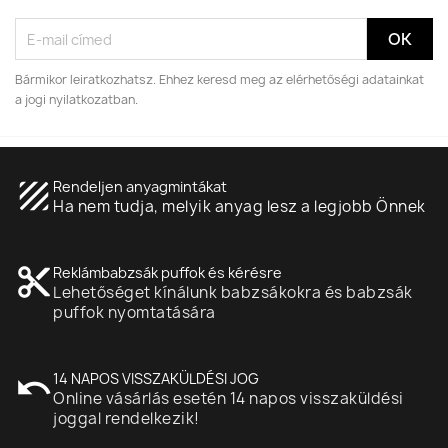
Bármikor leiratkozhatsz. Ehhez keresd meg az elérhetőségi adatainkat
a jogi nyilatkozatban.
texture
Rendeljen anyagmintákat
Ha nem tudja, melyik anyag lesz a legjobb Önnek
content_cut
Reklámbabzsák puffok és kérésre
Lehetőséget kínálunk babzsákokra és babzsák
puffok nyomtatására
undo
14 NAPOS VISSZAKÜLDÉSI JOG
Online vásárlás esetén 14 napos visszaküldési
joggal rendelkezik!