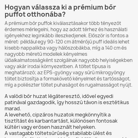
Hogyan válassza ki a prémium bőr
puffot otthonába?
A prémium bőr puffok kiválasztásakor több tényezőt
érdemes mérlegelni, hogy az adott térhez és használati
igényekhez leginkább illeszkedjenek. Először is fontos a
méret: például egy 90-120 cm átmérőjű puff ideális lehet
kisebb nappalikba vagy hálószobákba, míg a 140 cm és
nagyobb méretű modellek kényelmes
ülőalkalmatosságként szolgálnak nagyobb helyiségekben
vagy akár irodai környezetben. A töltet típusa is
meghatározó; az EPS-gyöngy vagy sűrű mikrogyöngy
töltet biztosítja a formakövető kényelmet és tartósságot,
míg a poliészter töltet puhaságot és rugalmasságot nyújt.
A valódi bőr huzat légáteresztő, idővel egyedi
patinával gazdagodik, így hosszú távon is esztétikus
marad.
A levehető, cipzáros huzatok megkönnyítik a
tisztítást és karbantartást, különösen fontosak
kültéri vagy erősen használt helyeken.
A vastagabb töltetsűrűség stabilabb ülést és