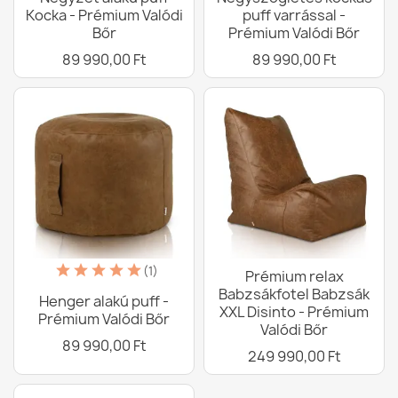
Kocka - Prémium Valódi
puff varrással -
Bőr
Prémium Valódi Bőr
89 990,00 Ft
89 990,00 Ft
(1)
Prémium relax
Babzsákfotel Babzsák
Henger alakú puff -
XXL Disinto - Prémium
Prémium Valódi Bőr
Valódi Bőr
89 990,00 Ft
249 990,00 Ft