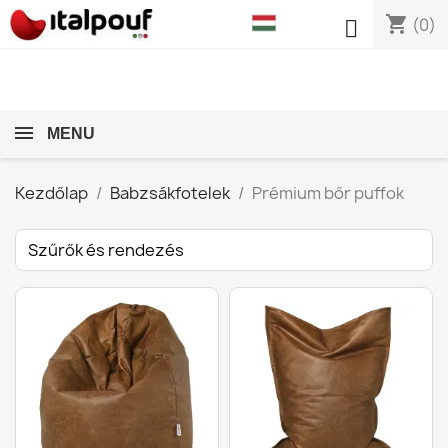
shopping_cart

(0)
MENU
Kezdőlap
Babzsákfotelek
Prémium bőr puffok
Szűrők és rendezés