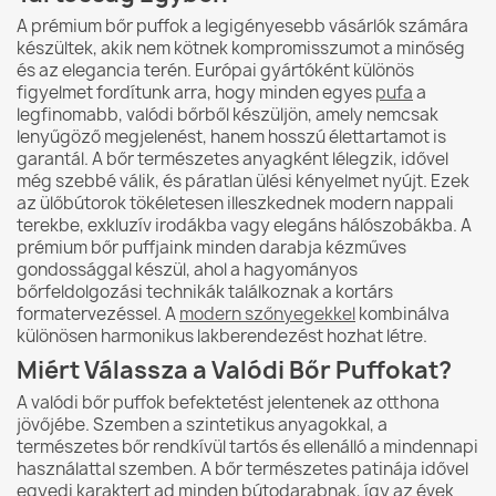
A prémium bőr puffok a legigényesebb vásárlók számára
készültek, akik nem kötnek kompromisszumot a minőség
és az elegancia terén. Európai gyártóként különös
figyelmet fordítunk arra, hogy minden egyes
pufa
a
legfinomabb, valódi bőrből készüljön, amely nemcsak
lenyűgöző megjelenést, hanem hosszú élettartamot is
garantál. A bőr természetes anyagként lélegzik, idővel
még szebbé válik, és páratlan ülési kényelmet nyújt. Ezek
az ülőbútorok tökéletesen illeszkednek modern nappali
terekbe, exkluzív irodákba vagy elegáns hálószobákba. A
prémium bőr puffjaink minden darabja kézműves
gondossággal készül, ahol a hagyományos
bőrfeldolgozási technikák találkoznak a kortárs
formatervezéssel. A
modern szőnyegekkel
kombinálva
különösen harmonikus lakberendezést hozhat létre.
Miért Válassza a Valódi Bőr Puffokat?
A valódi bőr puffok befektetést jelentenek az otthona
jövőjébe. Szemben a szintetikus anyagokkal, a
természetes bőr rendkívül tartós és ellenálló a mindennapi
használattal szemben. A bőr természetes patinája idővel
egyedi karaktert ad minden bútodarabnak, így az évek