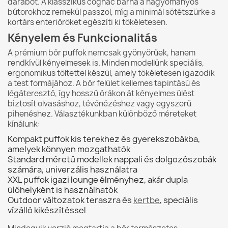
darabot. A klasszikus cognac barna a hagyományos
bútorokhoz remekül passzol, míg a minimál sötétszürke a
kortárs enteriőröket egészíti ki tökéletesen.
Kényelem és Funkcionalitás
A prémium bőr puffok nemcsak gyönyörűek, hanem
rendkívül kényelmesek is. Minden modellünk speciális,
ergonomikus töltettel készül, amely tökéletesen igazodik
a test formájához. A bőr felület kellemes tapintású és
légáteresztő, így hosszú órákon át kényelmes ülést
biztosít olvasáshoz, tévénézéshez vagy egyszerű
pihenéshez. Választékunkban különböző méreteket
kínálunk:
Kompakt puffok kis terekhez és gyerekszobákba,
amelyek könnyen mozgathatók
Standard méretű modellek nappali és dolgozószobák
számára, univerzális használatra
XXL puffok igazi lounge élményhez, akár dupla
ülőhelyként is használhatók
Outdoor változatok teraszra és
kertbe
, speciális
vízálló kikészítéssel