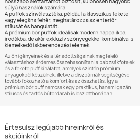
hosszabb élettartamot biztosít, különösen nagyobb
súlyú használók számára.
A puffok színválasztéka, például a klasszikus fekete
vagy elegáns fehér, meghatározza az enteriőr
stílusát és hangulatát.
A prémium bőr puffok ideálisak modern nappalikba,
irodákba, de akár exkluzív szőnyegekkel kombinálva is
kiemelkedő lakberendezési elemek.
Az ön igényeinek és a tér adottságainak megfelelő
választáshoz érdemes összehasonlítani a
babzsákfotelek
és a
fekete puff
kínálatot, amelyek szintén prémium
anyagokból készülnek, illetve a
díszpárnák
segítségével
tovább fokozható a komfort és az összhatás. Így a
prémium bőr puff nemcsak egy praktikus, hanem igazán
stílusos és tartós bútordarab is lesz otthonában.
Értesülsz legújabb híreinkről és
akcióinkról