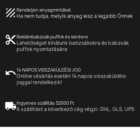
texture
Rendeljen anyagmintákat
Ha nem tudja, melyik anyag lesz a legjobb Önnek
content_cut
Reklámbabzsák puffok és kérésre
Lehetőséget kínálunk babzsákokra és babzsák
puffok nyomtatására
undo
14 NAPOS VISSZAKÜLDÉSI JOG
Online vásárlás esetén 14 napos visszaküldési
joggal rendelkezik!
local_shipping
Ingyenes szállítás 32000 Ft
A szállítást a következő cég végzi: DHL, GLS, UPS