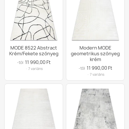
MODE 8522 Abstract
Modern MODE
Krém/Fekete szőnyeg
geometrikus szőnyeg
krém
11 990,00 Ft
-tól
11 990,00 Ft
-tól
· 7 variáns
· 7 variáns