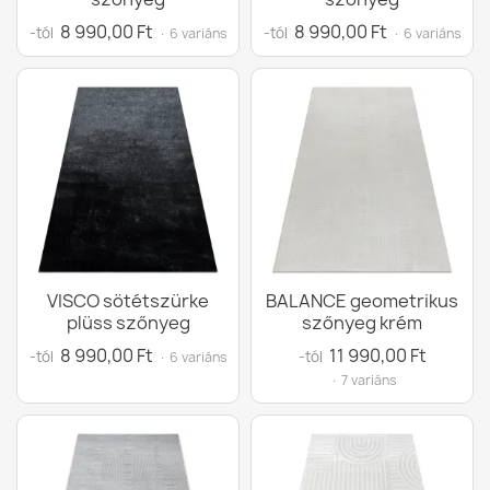
8 990,00 Ft
8 990,00 Ft
-tól
-tól
· 6 variáns
· 6 variáns
VISCO sötétszürke
BALANCE geometrikus
plüss szőnyeg
szőnyeg krém
8 990,00 Ft
11 990,00 Ft
-tól
-tól
· 6 variáns
· 7 variáns