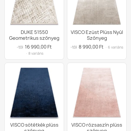
DUKE 51550
VISCO Ezüst Plüss Nyúl
Geometrikus szőnyeg
Szőnyeg
16 990,00 Ft
8 990,00 Ft
-tól
-tól
· 6 variáns
· 8 variáns
VISCO sötétkék plüss
VISCO rózsaszín plüss
szőnyeg
szőnyeg