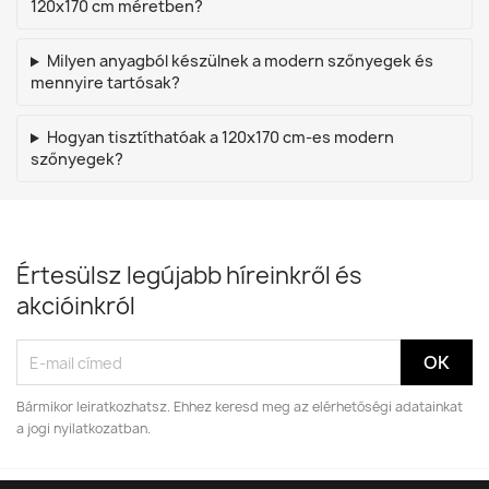
120x170 cm méretben?
Milyen anyagból készülnek a modern szőnyegek és
mennyire tartósak?
Hogyan tisztíthatóak a 120x170 cm-es modern
szőnyegek?
Értesülsz legújabb híreinkről és
akcióinkról
Bármikor leiratkozhatsz. Ehhez keresd meg az elérhetőségi adatainkat
a jogi nyilatkozatban.