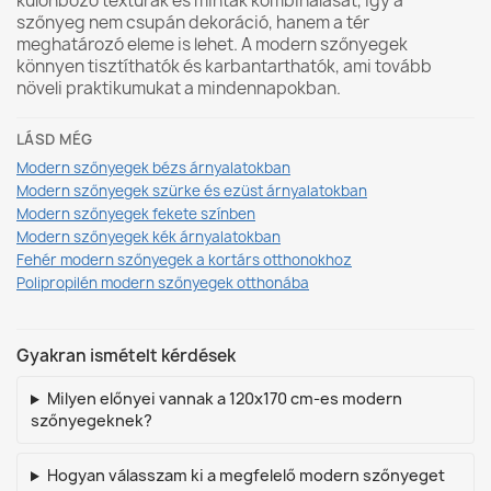
különböző textúrák és minták kombinálását, így a
szőnyeg nem csupán dekoráció, hanem a tér
meghatározó eleme is lehet. A modern szőnyegek
könnyen tisztíthatók és karbantarthatók, ami tovább
növeli praktikumukat a mindennapokban.
LÁSD MÉG
Modern szőnyegek bézs árnyalatokban
Modern szőnyegek szürke és ezüst árnyalatokban
Modern szőnyegek fekete színben
Modern szőnyegek kék árnyalatokban
Fehér modern szőnyegek a kortárs otthonokhoz
Polipropilén modern szőnyegek otthonába
Gyakran ismételt kérdések
Milyen előnyei vannak a 120x170 cm-es modern
szőnyegeknek?
Hogyan válasszam ki a megfelelő modern szőnyeget