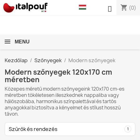
shopping_cart

(0)
MENU
Kezdőlap
Szőnyegek
Modern szőnyegek
Modern szőnyegek 120x170 cm
méretben
Közepes méretű modern szőnyegeink 120x170 cm-es
méretben tökéletesen illeszkednek nappaliba vagy
hálószobába, harmonikus színpalettával és tartós
anyagokkal biztosítva a kényelmet és stílust hosszú
távon.
Szűrők és rendezés
1