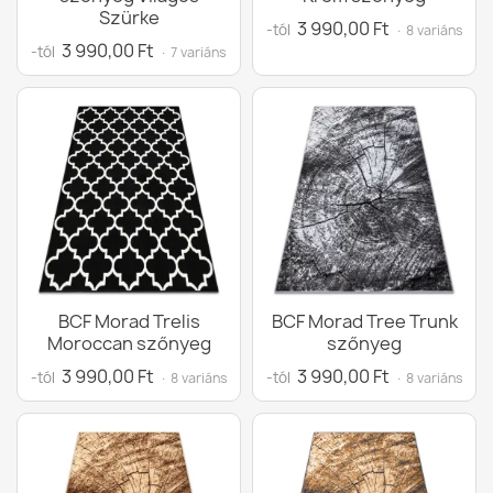
Szürke
3 990,00 Ft
-tól
· 8 variáns
3 990,00 Ft
-tól
· 7 variáns
BCF Morad Trelis
BCF Morad Tree Trunk
Moroccan szőnyeg
szőnyeg
3 990,00 Ft
3 990,00 Ft
-tól
-tól
· 8 variáns
· 8 variáns