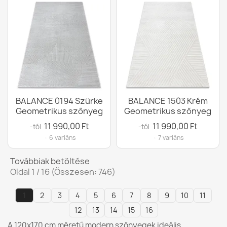
BALANCE 0194 Szürke
BALANCE 1503 Krém
Geometrikus szőnyeg
Geometrikus szőnyeg
11 990,00 Ft
11 990,00 Ft
-tól
-tól
· 6 variáns
· 7 variáns
Továbbiak betöltése
Oldal 1 / 16 (Összesen: 746)
1
2
3
4
5
6
7
8
9
10
11
12
13
14
15
16
A 120x170 cm méretű modern szőnyegek ideális