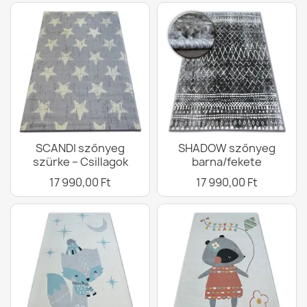
SCANDI szőnyeg
SHADOW szőnyeg
szürke – Csillagok
barna/fekete
17 990,00 Ft
17 990,00 Ft