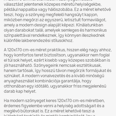
választást jelentenek közepes méretű helyiségekbe,
például nappaliba vagy hálószobába. Ez a méret lehetővé
teszi, hogy a szőnyeg megfelelő hangsúlyt kapjon,
miközben megőrzi az egyszerű, letisztult formavilágot,
amely a modern design alapját képezi. Kínálatunkban
olyan darabokat talál, amelyek semleges és harmonikus
színpalettával rendelkeznek, így könnyen illeszkednek
különféle lakberendezési stílusokhoz.
A 120x170 cm-es méret praktikus, hiszen elég nagy ahhoz,
hogy komfortos teret biztosítson, ugyanakkor nem foglal
el túl sok helyet, ezért kisebb vagy közepes szobákban is
jól használható. Szőnyegeink nemcsak esztétikusak,
hanem tartósak, így hosszú távon megőrzik formájukat és
színüket. A modern vonalvezetés és a kiváló minőségű
anyaghasználat kombinációja garantálja, hogy
otthonában egy időtálló, ugyanakkor friss megjelenésű
darab kap helyet.
Ha modern szőnyeget keres 120x170 cm-es méretben,
érdemes figyelembe venni a helyiség adottságait és a
meglévő bútorokat is. Ez a méret lehetővé teszi a