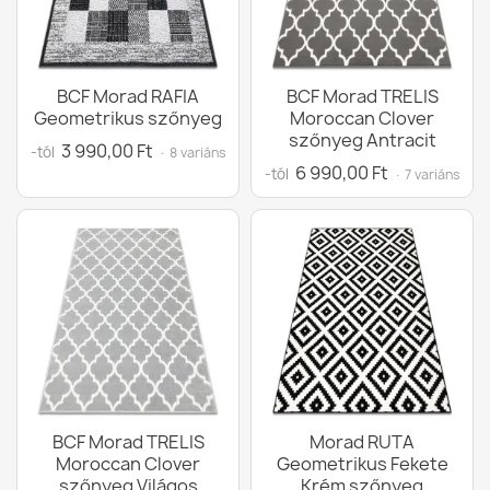
BCF Morad RAFIA
BCF Morad TRELIS
Geometrikus szőnyeg
Moroccan Clover
szőnyeg Antracit
3 990,00 Ft
-tól
· 8 variáns
6 990,00 Ft
-tól
· 7 variáns
BCF Morad TRELIS
Morad RUTA
Moroccan Clover
Geometrikus Fekete
szőnyeg Világos
Krém szőnyeg