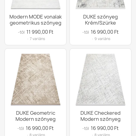
Modern MODE vonalak
DUKE szőnyeg
geometrikus szőnyeg
Krém/Szürke
11 990,00 Ft
16 990,00 Ft
-tól
-tól
· 7 variáns
· 9 variáns
DUKE Geometric
DUKE Checkered
Modern szőnyeg
Modern szőnyeg
16 990,00 Ft
16 990,00 Ft
-tól
-tól
· 8 variáns
· 8 variáns