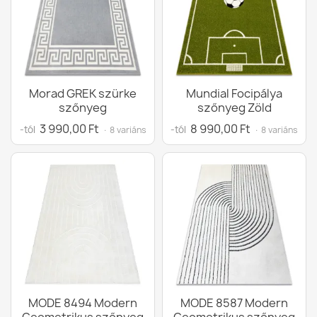
Morad GREK szürke
Mundial Focipálya
szőnyeg
szőnyeg Zöld
3 990,00 Ft
8 990,00 Ft
-tól
-tól
· 8 variáns
· 8 variáns
MODE 8494 Modern
MODE 8587 Modern