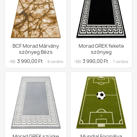
BCF Morad Márvány
Morad GREK fekete
szőnyeg Bézs
szőnyeg
3 990,00 Ft
3 990,00 Ft
-tól
-tól
· 8 variáns
· 7 variáns
Morad GREK szürke
Mundial Focipálya