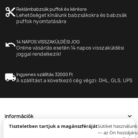
content_cut
Reklámbabzsák puffok és kérésre
Lehetőséget kínálunk babzsákokra és babzsák
puffok nyomtatására
undo
14 NAPOS VISSZAKÜLDÉSI JOG
Online vásárlás esetén 14 napos visszaküldési
joggal rendelkezik!
local_shipping
Ingyenes szállítás 32000 Ft
A szállítást a következő cég végzi: DHL, GLS, UPS
expand_more
információk
Tiszteletben tartjuk a magánszféráját
Sütiket használun
— az Ön hozzájáru
expand_more
Rendelések