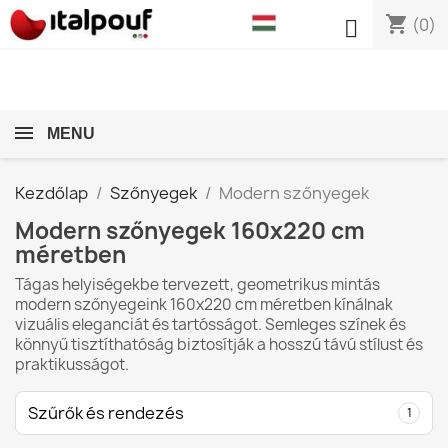
shopping_cart

(0)
MENU
Kezdőlap
Szőnyegek
Modern szőnyegek
Modern szőnyegek 160x220 cm
méretben
Tágas helyiségekbe tervezett, geometrikus mintás
modern szőnyegeink 160x220 cm méretben kínálnak
vizuális eleganciát és tartósságot. Semleges színek és
könnyű tisztíthatóság biztosítják a hosszú távú stílust és
praktikusságot.
Szűrők és rendezés
1