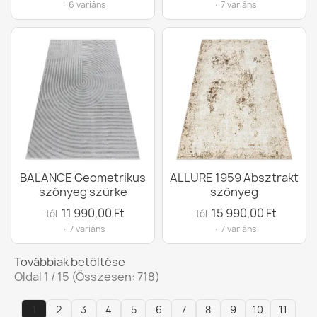
· 6 variáns
· 7 variáns
BALANCE Geometrikus
ALLURE 1959 Absztrakt
szőnyeg szürke
szőnyeg
11 990,00 Ft
15 990,00 Ft
-tól
-tól
· 7 variáns
· 7 variáns
Továbbiak betöltése
Oldal 1 / 15 (Összesen: 718)
1
2
3
4
5
6
7
8
9
10
11