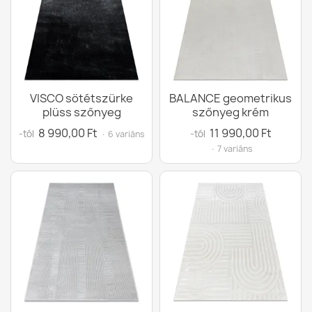
VISCO sötétszürke
BALANCE geometrikus
plüss szőnyeg
szőnyeg krém
8 990,00 Ft
11 990,00 Ft
-tól
-tól
· 6 variáns
· 7 variáns