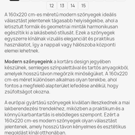
12
13
14
15
A 160x220 cm-es méretű modern szőnyegek ideális
választást jelentenek tágasabb helyiségekbe, ahol a
letisztult formák és geometriai minták harmonikusan
egészítik ki a lakásbelső stílusát. Ezek a szőnyegek
egyszerre kínálnak vizuális eleganciát és praktikus
használatot, így a nappali vagy hálószoba központi
elemei lehetnek.
Modern szőnyegeink
a kortárs design jegyében
készülnek, semleges színpalettával és tartós anyagokból,
amelyek hosszú távon megőrzik minőségüket. A 160x220
cm-es méret különösen alkalmas olyan terekbe, ahol
fontos a megfelelő alapterület lefedése anélkül, hogy
zsúfoltságot okozna.
A európai gyártású szőnyegek kiválóan illeszkednek a mai
lakberendezési trendekhez, miközben a praktikum és a
könnyű karbantartás is elsődleges szempont. Ezért a
160x220 cm-es modern szőnyegek olyan választást
jelentenek, amely hosszú távon kényelmes és esztétikus
megoldást kínál otthonában.