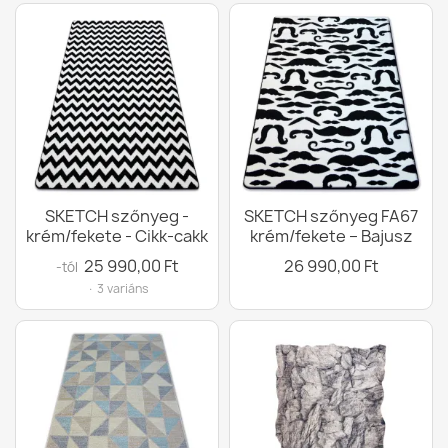
SKETCH szőnyeg -
SKETCH szőnyeg FA67
krém/fekete - Cikk-cakk
krém/fekete – Bajusz
25 990,00 Ft
26 990,00 Ft
-tól
· 3 variáns