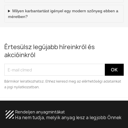
Milyen karbantartást igényel egy modern szőnyeg ebben a
méretben?
Értesülsz legújabb híreinkről és
akcióinkról
Bármikor leiratkozhatsz. Ehhez keresd meg az elérhetőségi adatainkat
a jogi nyilatkozatban.
texture
Rendeljen anyagmintákat
Ha nem tudja, melyik anyag lesz a legjobb Önnek