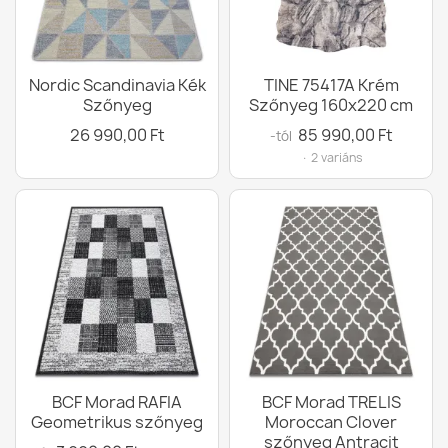
Nordic Scandinavia Kék
TINE 75417A Krém
Szőnyeg
Szőnyeg 160x220 cm
26 990,00 Ft
85 990,00 Ft
-tól
· 2 variáns
BCF Morad RAFIA
BCF Morad TRELIS
Geometrikus szőnyeg
Moroccan Clover
szőnyeg Antracit