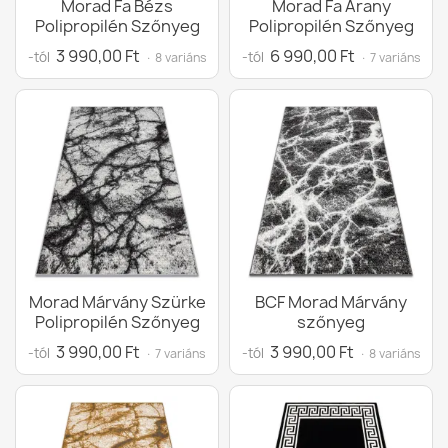
Morad Fa Bézs
Morad Fa Arany
Polipropilén Szőnyeg
Polipropilén Szőnyeg
3 990,00 Ft
6 990,00 Ft
-tól
-tól
· 8 variáns
· 7 variáns
Morad Márvány Szürke
BCF Morad Márvány
Polipropilén Szőnyeg
szőnyeg
3 990,00 Ft
3 990,00 Ft
-tól
-tól
· 7 variáns
· 8 variáns