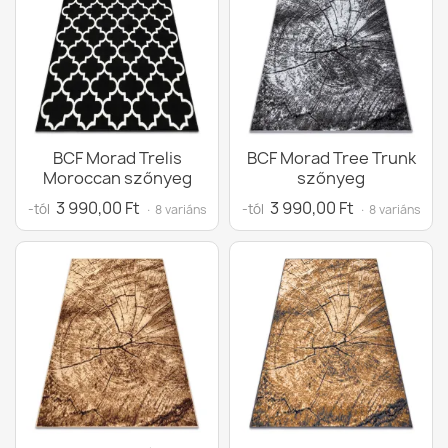
BCF Morad Trelis
BCF Morad Tree Trunk
Moroccan szőnyeg
szőnyeg
3 990,00 Ft
3 990,00 Ft
-tól
-tól
· 8 variáns
· 8 variáns