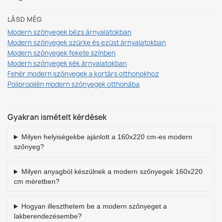
LÁSD MÉG
Modern szőnyegek bézs árnyalatokban
Modern szőnyegek szürke és ezüst árnyalatokban
Modern szőnyegek fekete színben
Modern szőnyegek kék árnyalatokban
Fehér modern szőnyegek a kortárs otthonokhoz
Polipropilén modern szőnyegek otthonába
Gyakran ismételt kérdések
Milyen helyiségekbe ajánlott a 160x220 cm-es modern
szőnyeg?
Milyen anyagból készülnek a modern szőnyegek 160x220
cm méretben?
Hogyan illeszthetem be a modern szőnyeget a
lakberendezésembe?