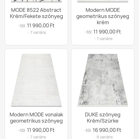
MODE 8522 Abstract
Modern MODE
Krém/Fekete szőnyeg
geometrikus szőnyeg
krém
11 990,00 Ft
-tól
11 990,00 Ft
-tól
· 7 variáns
· 7 variáns
Modern MODE vonalak
DUKE szőnyeg
geometrikus szőnyeg
Krém/Szürke
11 990,00 Ft
16 990,00 Ft
-tól
-tól
· 7 variáns
· 9 variáns