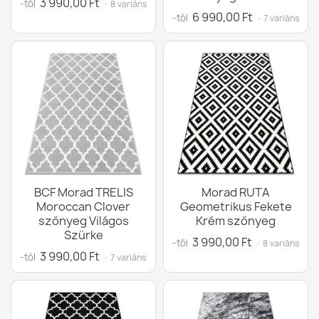
3 990,00 Ft
-tól
· 8 variáns
6 990,00 Ft
-tól
· 7 variáns
BCF Morad TRELIS
Morad RUTA
Moroccan Clover
Geometrikus Fekete
szőnyeg Világos
Krém szőnyeg
Szürke
3 990,00 Ft
-tól
· 8 variáns
3 990,00 Ft
-tól
· 7 variáns