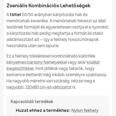
Zseniális Kombinációs Lehetőségek
A
töltet
50/50 arányban kárpitozási hab és
memóriahab keveréke. A memóriahab felveszi az állat
testének formáját és egyenletesen osztja el a nyomást,
a kárpitozási hab pedig megtartja a formát és stabil
alátámasztást ad — így a fekhely hosszú hónapok
használata után sem lapul le.
Ez a fekhely tökéletesen kombinálható különféle
kényelmes bársony fekhelyekkel
vagy akár
kisállat
kiegészítőkkel
, mint játékok vagy takarók, hogy
kedvence életterét még inkább személyre szabhassa.
Ha nagyobb méretre van szükség, nézze meg a
nagyobb, 120x80 cm-es változatot
is.
Kapcsolódó termékek
Huzat ehhez a termékhez:
Nylon fekhely