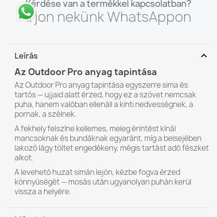
Kérdése van a termékkel kapcsolatban?
Írjon nekünk WhatsAppon
expand_more
Leírás
Az Outdoor Pro anyag tapintása
Az Outdoor Pro anyag tapintása egyszerre sima és
tartós — ujjaid alatt érzed, hogy ez a szövet nemcsak
puha, hanem valóban ellenáll a kinti nedvességnek, a
pornak, a szélnek.
A fekhely felszíne kellemes, meleg érintést kínál
mancsoknak és bundáknak egyaránt, míg a belsejében
lakozó lágy töltet engedékeny, mégis tartást adó fészket
alkot.
A levehető huzat simán lejön, kézbe fogva érzed
könnyűségét — mosás után ugyanolyan puhán kerül
vissza a helyére.