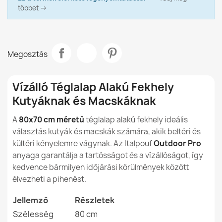
A nylonból készült babzsákok használhatók a
többet →
Anyag
Outdoor Pro
házon belül és kívül is?
Modell
Téglalap Alakú
Fekvőhely
A nylonból készült babzsákok biztonságosak a
gyermekek számára?
Megosztás
Téglalap alakú fekhely kutyáknak és macskáknak
Méret
80 X 70cm
120x80cm - Outdoor Pro Kültéri Vízálló
24 990,00 Ft
Vízálló Téglalap Alakú Fekhely
Típus
Kutyafekhely
Kutyáknak és Macskáknak
Szélesség
80cm
A
80x70 cm méretű
téglalap alakú fekhely ideális
választás kutyák és macskák számára, akik beltéri és
Rendeltetésszerű
Beltéri És Kültéri
kültéri kényelemre vágynak. Az Italpouf
Outdoor Pro
Használat
anyaga garantálja a tartósságot és a vízállóságot, így
kedvence bármilyen időjárási körülmények között
Levehető Huzat
Igen
élvezheti a pihenést.
Garancia Anyag
24 Hónap
Jellemző
Részletek
Szélesség
80 cm
Töltés
Kárpitozási Hab +