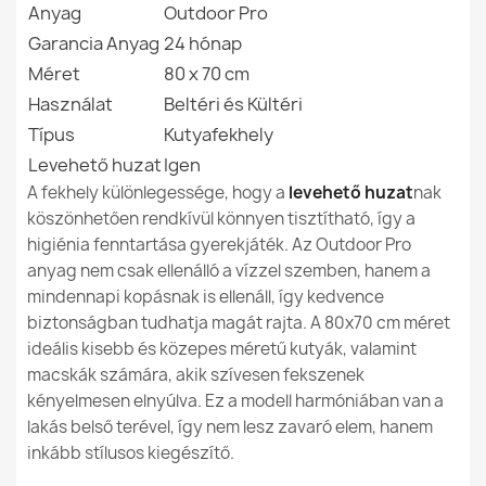
Anyag
Outdoor Pro
Memóriahab (50/50)
Garancia Anyag
24 hónap
Család
Legowisko-Prost-
Méret
80 x 70 cm
Outdoor
Használat
Beltéri és Kültéri
Típus
Kutyafekhely
Megadott referenciák
Levehető huzat
Igen
Ean13
5907500842091
A fekhely különlegessége, hogy a
levehető huzat
nak
köszönhetően rendkívül könnyen tisztítható, így a
MPN (Gyártói
607
higiénia fenntartása gyerekjáték. Az Outdoor Pro
Cikkszám)
anyag nem csak ellenálló a vízzel szemben, hanem a
mindennapi kopásnak is ellenáll, így kedvence
biztonságban tudhatja magát rajta. A 80x70 cm méret
Állapot
Új
ideális kisebb és közepes méretű kutyák, valamint
macskák számára, akik szívesen fekszenek
kényelmesen elnyúlva. Ez a modell harmóniában van a
lakás belső terével, így nem lesz zavaró elem, hanem
inkább stílusos kiegészítő.