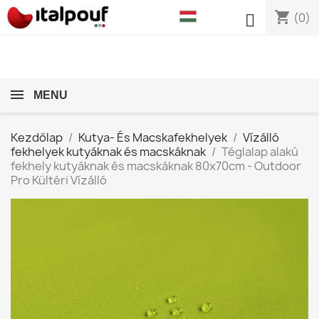
shopping_cart

(0)
MENU
Kezdőlap
Kutya- És Macskafekhelyek
Vízálló
fekhelyek kutyáknak és macskáknak
Téglalap alakú
fekhely kutyáknak és macskáknak 80x70cm - Outdoor
Pro Kültéri Vízálló