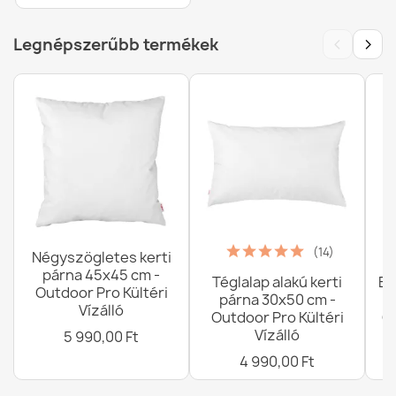
‹
›
Legnépszerűbb termékek
(14)
Négyszögletes kerti
párna 45x45 cm -
Téglalap alakú kerti
Ba
Outdoor Pro Kültéri
párna 30x50 cm -
Vízálló
Outdoor Pro Kültéri
G
Vízálló
5 990,00 Ft
4 990,00 Ft