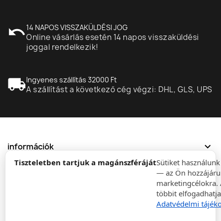
undo
14 NAPOS VISSZAKÜLDÉSI JOG
Online vásárlás esetén 14 napos visszaküldési
joggal rendelkezik!
local_shipping
Ingyenes szállítás 32000 Ft
A szállítást a következő cég végzi: DHL, GLS, UPS
expand_more
információk
Tiszteletben tartjuk a magánszféráját
Sütiket használun
— az Ön hozzájáru
expand_more
Rendelések
marketingcélokra. 
többit elfogadhatja
expand_more
Cégeknek
Adatvédelmi tájéko