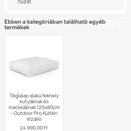
huzat
Ebben a kategóriában található egyéb
‹
›
termékek
Téglalap alakú fekhely
kutyáknak és
macskáknak 120x80cm
- Outdoor Pro Kültéri
Vízálló
24 990,00 Ft