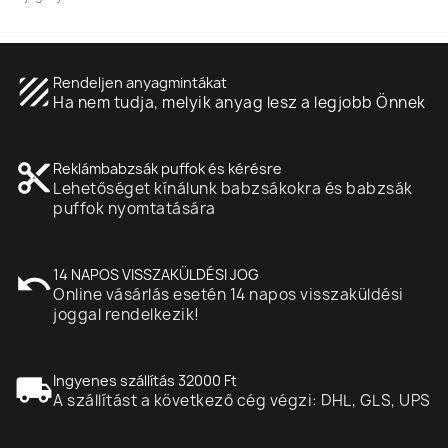
Dr. Beckmann Express folttisztító toll 9 ml
3 990,00 Ft
texture
Rendeljen anyagmintákat
Ha nem tudja, melyik anyag lesz a legjobb Önnek
content_cut
Reklámbabzsák puffok és kérésre
Lehetőséget kínálunk babzsákokra és babzsák
puffok nyomtatására
undo
14 NAPOS VISSZAKÜLDÉSI JOG
Online vásárlás esetén 14 napos visszaküldési
joggal rendelkezik!
local_shipping
Ingyenes szállítás 32000 Ft
A szállítást a következő cég végzi: DHL, GLS, UPS