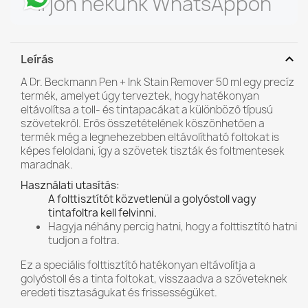
Írjon nekünk WhatsAppon
expand_more
Leírás
A Dr. Beckmann Pen + Ink Stain Remover 50 ml egy precíz
termék, amelyet úgy terveztek, hogy hatékonyan
eltávolítsa a toll- és tintapacákat a különböző típusú
szövetekről. Erős összetételének köszönhetően a
termék még a legnehezebben eltávolítható foltokat is
képes feloldani, így a szövetek tiszták és foltmentesek
maradnak.
Használati utasítás:
A folttisztítót közvetlenül a golyóstoll vagy
tintafoltra kell felvinni.
Hagyja néhány percig hatni, hogy a folttisztító hatni
tudjon a foltra.
Ez a speciális folttisztító hatékonyan eltávolítja a
golyóstoll és a tinta foltokat, visszaadva a szöveteknek
eredeti tisztaságukat és frissességüket.