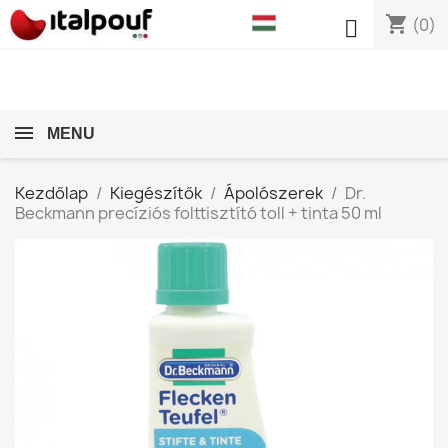
shopping_cart

(0)
MENU
Kezdőlap
Kiegészítők
Ápolószerek
Dr.
Beckmann precíziós folttisztító toll + tinta 50 ml