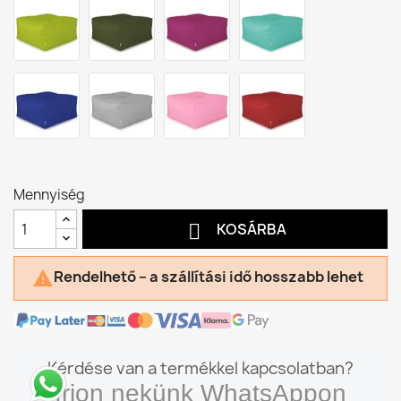
Mennyiség

KOSÁRBA
Rendelhető – a szállítási idő hosszabb lehet

Kérdése van a termékkel kapcsolatban?
Írjon nekünk WhatsAppon