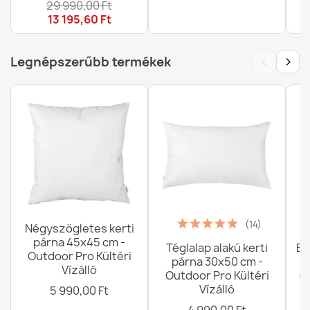
29 990,00 Ft
3
13 195,60 Ft
‹
›
Legnépszerűbb termékek
(14)
Négyszögletes kerti
párna 45x45 cm -
Téglalap alakú kerti
Ba
Outdoor Pro Kültéri
párna 30x50 cm -
Vízálló
Outdoor Pro Kültéri
G
Vízálló
5 990,00 Ft