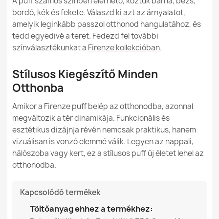
A puff számos színben elérhető, köztük barna, bézs,
bordó, kék és fekete. Válaszd ki azt az árnyalatot,
amelyik leginkább passzol otthonod hangulatához, és
tedd egyedivé a teret. Fedezd fel további
színválasztékunkat a
Firenze kollekcióban
.
Stílusos Kiegészítő Minden
Otthonba
Amikor a Firenze puff belép az otthonodba, azonnal
megváltozik a tér dinamikája. Funkcionális és
esztétikus dizájnja révén nemcsak praktikus, hanem
vizuálisan is vonzó elemmé válik. Legyen az nappali,
hálószoba vagy kert, ez a stílusos puff új életet lehel az
otthonodba.
Kapcsolódó termékek
Töltőanyag ehhez a termékhez: