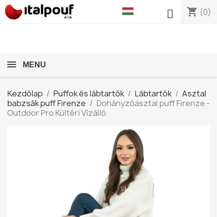
shopping_cart

(0)
MENU
Kezdőlap
Puffok és lábtartók
Lábtartók
Asztal
babzsák puff Firenze
Dohányzóasztal puff Firenze -
Outdoor Pro Kültéri Vízálló