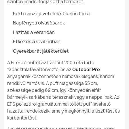
szintén imádni fogják ezt a terméket.
Csomagolás Mérete
70x60x50cm
Kerti összejövetelek stílusos társa
Töltés (l)
200 L (Kb.)
Napfényes olvasósarok
Dohányzóasztal puff Firenze - Bouclé (Báránybőr
hatású)
Lazítás a verandán
201,80 Ft
Hossz
69cm
Étkezés a szabadban
Gyerekbarát játékterület
Megadott referenciák
A Firenze puffot az Italpouf 2003 óta tartó
Ean13
5907500877642
tapasztalatával tervezte, és az
Outdoor Pro
anyagának köszönhetően nemcsak elegáns, hanem
MPN (Gyártói Cikkszám)
3293
rendkívül tartós is. A puff magassága 35 cm,
szélessége pedig 69 cm, így könnyedén elfér
Új
Állapot
bármelyik sarkában a terasznak vagy a nappalinak. Az
EPS polisztirol granulátummal töltött puff levehető
huzattal rendelkezik, amely megkönnyíti a tisztítást és
karbantartást.