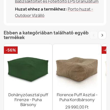
Babzsáktöltet és Foteltöltő EPS Granulátum
Huzat ehhez a termékhez:
Porto huzat -
Outdoor Vízálló
Ebben a kategóriában található egyéb
‹
›
termékek
-56%
-4
Dohányzóasztal puff
Florence Puff Asztal -
D
Firenze - Puha
Puha Kordbársony
Bársony
(
29 990,00 Ft