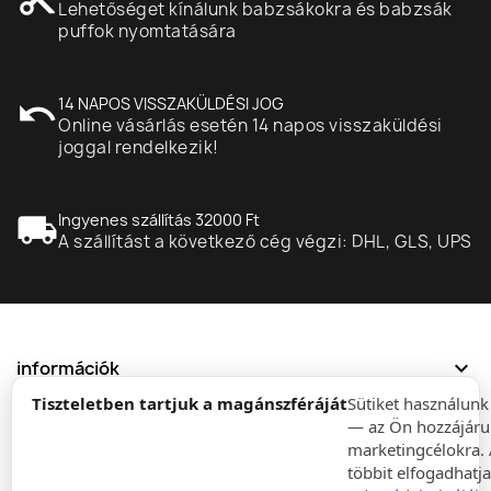
Lehetőséget kínálunk babzsákokra és babzsák
puffok nyomtatására
undo
14 NAPOS VISSZAKÜLDÉSI JOG
Online vásárlás esetén 14 napos visszaküldési
joggal rendelkezik!
local_shipping
Ingyenes szállítás 32000 Ft
A szállítást a következő cég végzi: DHL, GLS, UPS
expand_more
információk
Tiszteletben tartjuk a magánszféráját
Sütiket használun
— az Ön hozzájáru
expand_more
Rendelések
marketingcélokra. 
többit elfogadhatja