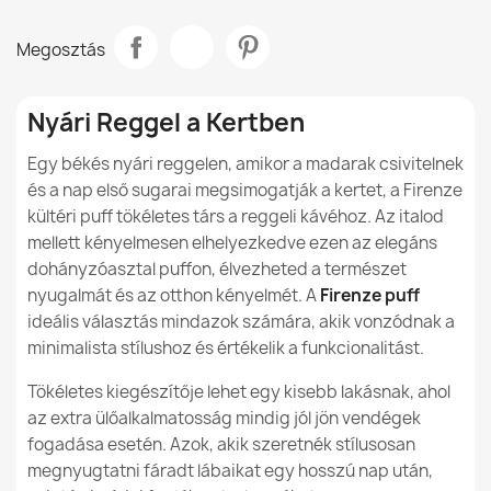
Modell
Firenze
A nylon anyagból készült babzsákok vízállóak?
Megosztás
Porto huzat - Outdoor Vízálló
Típus
Lábpárna
19 990,00 Ft
Hogyan védhető a nylon babzsák a napsütéstől?
Magasság
35cm
Nyári Reggel a Kertben
Hogyan tisztítsuk és ápoljuk a nylonból készült
babzsákokat?
Szélesség
69cm
Egy békés nyári reggelen, amikor a madarak csivitelnek
és a nap első sugarai megsimogatják a kertet, a Firenze
A nylonból készült babzsákok használhatók a házon
Rendeltetésszerű
Belső Terekhez
kültéri puff tökéletes társ a reggeli kávéhoz. Az italod
belül és kívül is?
Dohányzóasztal puff Firenze - Puha Bársony
Használat
mellett kényelmesen elhelyezkedve ezen az elegáns
13 195,60 Ft
dohányzóasztal puffon, élvezheted a természet
A nylonból készült babzsákok biztonságosak a
Levehető Huzat
Igen
nyugalmát és az otthon kényelmét. A
Firenze puff
gyermekek számára?
ideális választás mindazok számára, akik vonzódnak a
Garancia Anyag
24 Hónap
minimalista stílushoz és értékelik a funkcionalitást.
Tökéletes kiegészítője lehet egy kisebb lakásnak, ahol
Töltés
EPS Polisztirol
Florence Puff Asztal - Puha Kordbársony
Granulátum
az extra ülőalkalmatosság mindig jól jön vendégek
29 990,00 Ft
fogadása esetén. Azok, akik szeretnék stílusosan
Töltés Garancia
6 Hó
megnyugtatni fáradt lábaikat egy hosszú nap után,