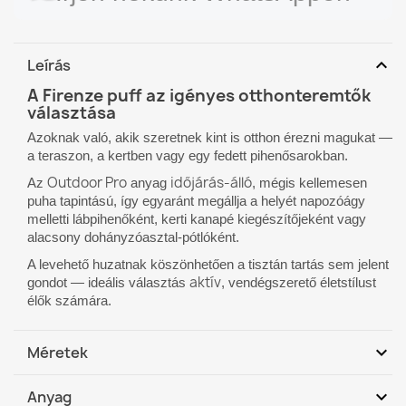
expand_more
Leírás
A Firenze puff az igényes otthonteremtők
választása
Azoknak való, akik szeretnek kint is otthon érezni magukat —
a teraszon, a kertben vagy egy fedett pihenősarokban.
Outdoor Pro
időjárás-álló
Az
anyag
, mégis kellemesen
puha tapintású, így egyaránt megállja a helyét napozóágy
melletti lábpihenőként, kerti kanapé kiegészítőjeként vagy
alacsony dohányzóasztal-pótlóként.
A levehető huzatnak köszönhetően a tisztán tartás sem jelent
aktív
gondot — ideális választás
, vendégszerető életstílust
élők számára.
expand_more
Méretek
Méretek: 69 x 69 x 35 (magasság) cm
expand_more
Anyag