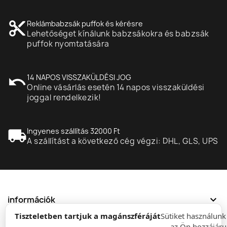
content_cut
Reklámbabzsák puffok és kérésre
Lehetőséget kínálunk babzsákokra és babzsák
puffok nyomtatására
undo
14 NAPOS VISSZAKÜLDÉSI JOG
Online vásárlás esetén 14 napos visszaküldési
joggal rendelkezik!
local_shipping
Ingyenes szállítás 32000 Ft
A szállítást a következő cég végzi: DHL, GLS, UPS
expand_more
információk
Tiszteletben tartjuk a magánszféráját
Sütiket használun
— az Ön hozzájáru