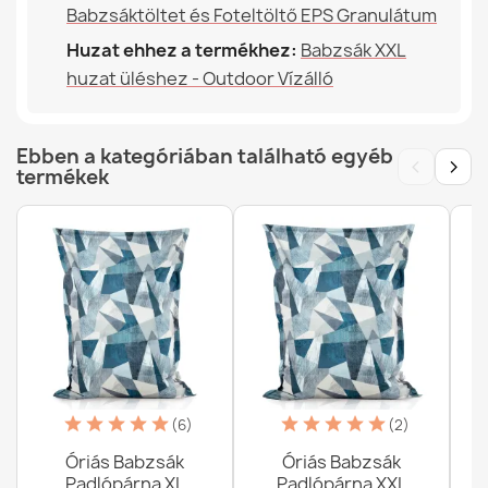
Babzsáktöltet és Foteltöltő EPS Granulátum
Huzat ehhez a termékhez:
Babzsák XXL
huzat üléshez - Outdoor Vízálló
Ebben a kategóriában található egyéb
‹
›
termékek
(6)
(2)
Óriás Babzsák
Óriás Babzsák
Padlópárna XL
Padlópárna XXL