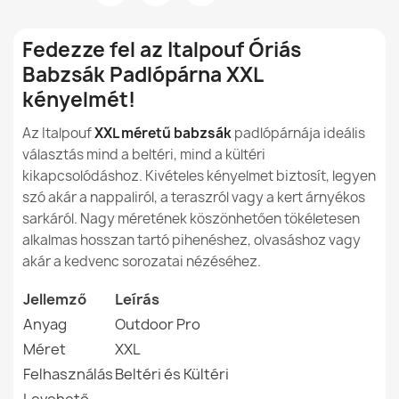
Az XXL párna pozitív hatással lehet a felhasználó
Anyag
Outdoor Pro
Fedezze fel az Italpouf Óriás
egészségére?
Babzsák Padlópárna XXL
Modell
Babzsák Párna
Segíthet-e az XXL párna a stressz csökkentésében?
kényelmét!
Babzsák XXL huzat üléshez - Outdoor Vízálló
Méret
XXL
Az Italpouf
XXL méretű babzsák
padlópárnája ideális
28 690,00 Ft
Segíthet-e az XXL párna a koncentráció javításában
választás mind a beltéri, mind a kültéri
munka vagy tanulás közben?
Típus
Nagy Párna
kikapcsolódáshoz. Kivételes kényelmet biztosít, legyen
szó akár a nappaliról, a teraszról vagy a kert árnyékos
Milyen nylonból készülnek a kültéri babzsákok?
Rendeltetésszerű
Beltéri És Kültéri
sarkáról. Nagy méretének köszönhetően tökéletesen
Használat
alkalmas hosszan tartó pihenéshez, olvasáshoz vagy
A nylon anyagból készült babzsákok vízállóak?
akár a kedvenc sorozatai nézéséhez.
Óriás Babzsák Padlópárna XL gyerekeknek - Outdoor
Levehető Huzat
Igen
Pro Kültéri Vízálló
Hogyan védhető a nylon babzsák a napsütéstől?
35 980,00 Ft
Jellemző
Leírás
Garancia Anyag
24 Hónap
Anyag
Outdoor Pro
Hogyan tisztítsuk és ápoljuk a nylonból készült
Méret
babzsákokat?
XXL
Család
Wielka-Poducha
Felhasználás
Beltéri és Kültéri
A nylonból készült babzsákok használhatók a házon
Megadott referenciák