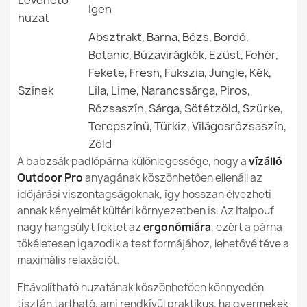
Levehető
belül és kívül is?
Igen
huzat
Óriás Babzsák Padlópárna XXL felnőtteknek - Puha
Ean13
5907500837127
Bársony
Absztrakt, Barna, Bézs, Bordó,
A nylonból készült babzsákok biztonságosak a
55 990,00 Ft
Botanic, Búzavirágkék, Ezüst, Fehér,
gyermekek számára?
MPN (Gyártói Cikkszám)
992
Fekete, Fresh, Fukszia, Jungle, Kék,
Színek
Lila, Lime, Narancssárga, Piros,
Új
Állapot
Rózsaszín, Sárga, Sötétzöld, Szürke,
Terepszínű, Türkiz, Világosrózsaszín,
Óriás Babzsák Padlópárna XL gyerekeknek - Puha
Zöld
Bársony
A babzsák padlópárna különlegessége, hogy a
vízálló
32 990,00 Ft
Outdoor Pro
anyagának köszönhetően ellenáll az
időjárási viszontagságoknak, így hosszan élvezheti
annak kényelmét kültéri környezetben is. Az Italpouf
nagy hangsúlyt fektet az
ergonómiára
, ezért a párna
tökéletesen igazodik a test formájához, lehetővé téve a
maximális relaxációt.
Óriás Babzsák Padlópárna XL gyerekeknek - Strukturált
Bársony Dot
Eltávolítható huzatának köszönhetően könnyedén
32 990,00 Ft
tisztán tartható, ami rendkívül praktikus, ha gyermekek