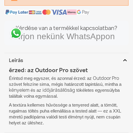
Kérdése van a termékkel kapcsolatban?
Írjon nekünk WhatsAppon
expand_more
Leírás
érzed: az Outdoor Pro szövet
Outdoor Pro
Érintsd meg egyszer, és azonnal érzed: az
szövet felszíne sima, mégis határozott tapintású, mintha a
kényelem
időjárásállóság
és az
tökéletes egyensúlyba
találtak volna egymással.
A textúra kellemes hűvössége a tenyered alatt, a tömött,
rugalmas töltés puha ellenállása a tested alatt — ez a XXL
méretű padlópárna valódi testi élményt nyújt, nem csupán
helyet az üléshez.