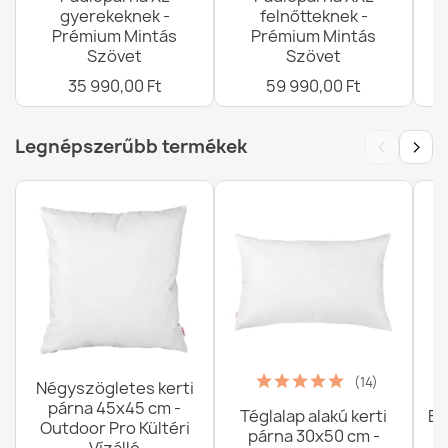
gyerekeknek -
felnőtteknek -
Prémium Mintás
Prémium Mintás
Szövet
Szövet
35 990,00 Ft
59 990,00 Ft
‹
›
Legnépszerűbb termékek
(14)
Négyszögletes kerti
párna 45x45 cm -
Téglalap alakú kerti
Ba
Outdoor Pro Kültéri
párna 30x50 cm -
Vízálló