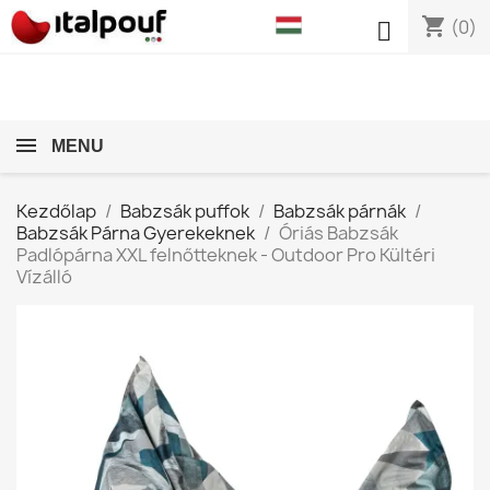
shopping_cart

(0)
MENU
Kezdőlap
Babzsák puffok
Babzsák párnák
Babzsák Párna Gyerekeknek
Óriás Babzsák
Padlópárna XXL felnőtteknek - Outdoor Pro Kültéri
Vízálló