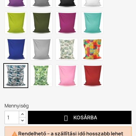
Mennyiség

KOSÁRBA
Rendelhető – a szállítási idő hosszabb lehet
