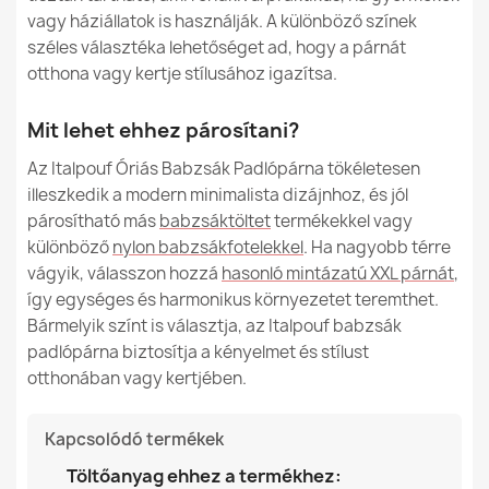
vagy háziállatok is használják. A különböző színek
széles választéka lehetőséget ad, hogy a párnát
otthona vagy kertje stílusához igazítsa.
Mit lehet ehhez párosítani?
Óriás Babzsák Padlópárna XXL felnőtteknek -
Strukturált Bársony Dot
Az Italpouf Óriás Babzsák Padlópárna tökéletesen
55 990,00 Ft
illeszkedik a modern minimalista dizájnhoz, és jól
párosítható más
babzsáktöltet
termékekkel vagy
különböző
nylon babzsákfotelekkel
. Ha nagyobb térre
vágyik, válasszon hozzá
hasonló mintázatú XXL párnát
,
így egységes és harmonikus környezetet teremthet.
Óriás Babzsák Padlópárna XL gyerekeknek - Bouclé
Bármelyik színt is választja, az Italpouf babzsák
(Báránybőr hatású)
padlópárna biztosítja a kényelmet és stílust
39 990,00 Ft
otthonában vagy kertjében.
Kapcsolódó termékek
Töltőanyag ehhez a termékhez: