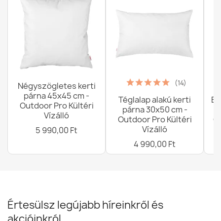
Babzsák fotel Distinto huzat - Outdoor vízálló
28 690,00 Ft
(14)
Négyszögletes kerti
párna 45x45 cm -
Téglalap alakú kerti
Ba
Outdoor Pro Kültéri
párna 30x50 cm -
Vízálló
Outdoor Pro Kültéri
G
Vízálló
5 990,00 Ft
4 990,00 Ft
Értesülsz legújabb híreinkről és
akcióinkról