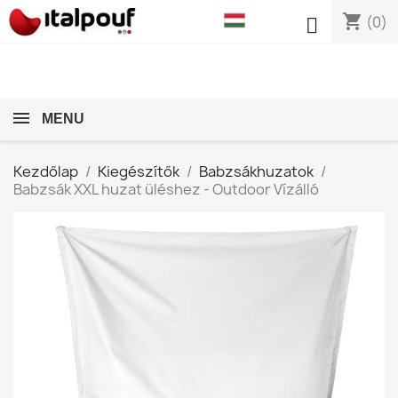
shopping_cart

(0)
MENU
Kezdőlap
Kiegészítők
Babzsákhuzatok
Babzsák XXL huzat üléshez - Outdoor Vízálló