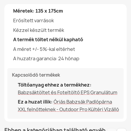
59 980,00 Ft
Típus
Huzat
Méretek:
135 x 175cm
Erősített varrások
Szélesség
44cm
Kézzel készült termék
Rendeltetésszerű
Beltéri És Kültéri
A termék töltet nélkül kapható
Használat
Babzsák XL huzat Gyerekeknek Fekvéshez - Prémium
A méret +/- 5%-kal eltérhet
Nyomatok
Garancia Anyag
24 Hónap
23 090,00 Ft
A huzatra garancia: 24 hónap
Töltés (l)
380 L (Kb.)
Kapcsolódó termékek
Család
Pokrowiec-Poducha
Töltőanyag ehhez a termékhez:
Babzsáktöltet és Foteltöltő EPS Granulátum
Babzsák XXL huzat üléshez - Puha Velúr
Megadott referenciák
Ez a huzat illik:
Óriás Babzsák Padlópárna
32 990,00 Ft
XXL felnőtteknek - Outdoor Pro Kültéri Vízálló
Ean13
2000000146416
MPN (Gyártói Cikkszám)
POK14577-OUT
Ebben a kategóriában található egyéb