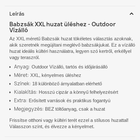
expand_more
Leírás
Babzsák XXL huzat üléshez - Outdoor
Vízálló
Az XXL méretű Babzsák huzat tökéletes választás azoknak,
akik szeretnék megújítani meglévő babzsákjukat. Ez a vízálló
huzat ideális kültéri használatra, legyen szó kertről, erkéllyel
vagy teraszról.
Anyag:
Outdoor Vízálló, tartós és időjárásálló
Méret:
XXL, kényelmes üléshez
Színek:
18 különböző árnyalatban elérhető
Kialakítás:
Hosszú cipzár a könnyű felhelyezésért
Extra:
Erősített varrások és praktikus fogantyú
Megjegyzés:
BEZ töltőanyag, csak a huzat
Frissítse otthoni vagy kültéri terét ezzel a stílusos huzattal!
Válasszon színt, és élvezze a kényelmet.