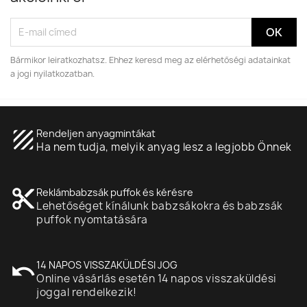
Bármikor leiratkozhatsz. Ehhez keresd meg az elérhetőségi adatainkat
a jogi nyilatkozatban.
texture
Rendeljen anyagmintákat
Ha nem tudja, melyik anyag lesz a legjobb Önnek
content_cut
Reklámbabzsák puffok és kérésre
Lehetőséget kínálunk babzsákokra és babzsák
puffok nyomtatására
undo
14 NAPOS VISSZAKÜLDÉSI JOG
Online vásárlás esetén 14 napos visszaküldési
joggal rendelkezik!