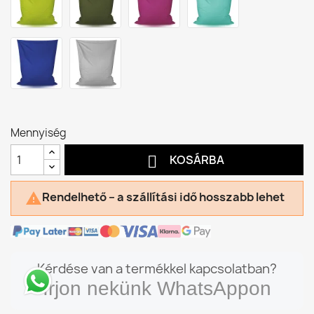
Mennyiség

KOSÁRBA
Rendelhető – a szállítási idő hosszabb lehet

Kérdése van a termékkel kapcsolatban?
Írjon nekünk WhatsAppon