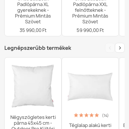
Padlópárna XL
Padlópárna XXL
gyerekeknek -
felnőtteknek -
Prémium Mintás
Prémium Mintás
Szövet
Szövet
35 990,00 Ft
59 990,00 Ft
‹
›
Legnépszerűbb termékek
(14)
Négyszögletes kerti
párna 45x45 cm -
Téglalap alakú kerti
Ba
Outdoor Pro Kültéri