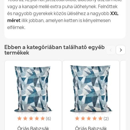
Ean13
5907500884190
(Báránybőr hatású)
vagy a kanapé mellé extra puha ülőhelynek. Felnőttek
69 990,00 Ft
és nagyobb gyerekek közös üléséhez a nagyobb
XXL
MPN (Gyártói Cikkszám)
976
méret
illik jobban, amelyen ketten is kényelmesen
elférnek.
Új
Állapot
Ebben a kategóriában található egyéb
‹
›
termékek
Óriás Babzsák Padlópárna XL gyerekeknek - Bouclé
(Báránybőr hatású)
39 990,00 Ft
Óriás Babzsák Padlópárna XXL felnőtteknek -
Strukturált Bársony Dot
55 990,00 Ft
(6)
(2)
Óriás Babzsák
Óriás Babzsák