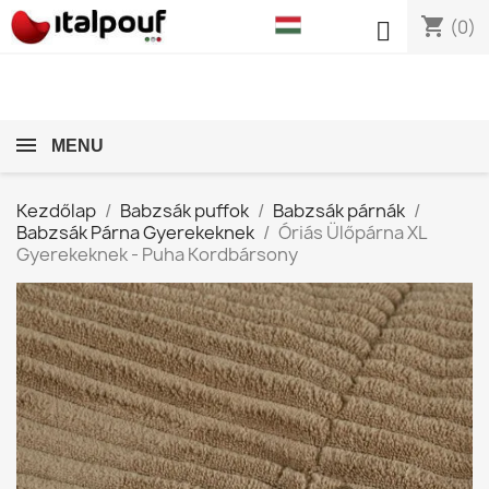
shopping_cart

(0)
MENU
Kezdőlap
Babzsák puffok
Babzsák párnák
Babzsák Párna Gyerekeknek
Óriás Ülőpárna XL
Gyerekeknek - Puha Kordbársony