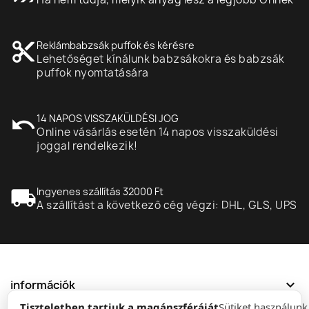
content_cut
Reklámbabzsák puffok és kérésre
Lehetőséget kínálunk babzsákokra és babzsák
puffok nyomtatására
undo
14 NAPOS VISSZAKÜLDÉSI JOG
Online vásárlás esetén 14 napos visszaküldési
joggal rendelkezik!
local_shipping
Ingyenes szállítás 32000 Ft
A szállítást a következő cég végzi: DHL, GLS, UPS
expand_more
információk
Tiszteletben tartjuk a magánszféráját
Sütiket használun