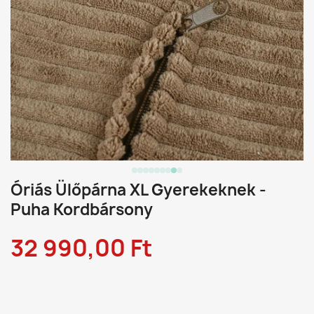
Óriás Ülőpárna XL Gyerekeknek -
Puha Kordbársony
32 990,00 Ft