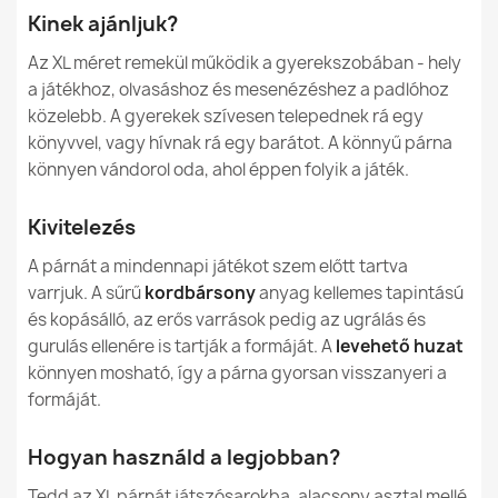
Mi az a Puha Kordbársony, amelyből babzsákjaink és
Levehető Huzat
Igen
Kinek ajánljuk?
párnáink készülnek?
Garancia Anyag
24 Hónap
Az XL méret remekül működik a gyerekszobában - hely
A kordbársony tartós és kopásálló?
a játékhoz, olvasáshoz és mesenézéshez a padlóhoz
Óriás Babzsák Padlópárna XXL felnőtteknek - Vastag
Töltés
EPS Polisztirol
közelebb. A gyerekek szívesen telepednek rá egy
Kordbársony Royal
Biztonságosak a kordbársony babzsákok gyerekeknek
Granulátum
61 990,00 Ft
könyvvel, vagy hívnak rá egy barátot. A könnyű párna
és allergiásoknak?
könnyen vándorol oda, ahol éppen folyik a játék.
Töltés Garancia
6 Hó
Hogyan tisztítható és mosható a kordbársony?
Kivitelezés
Csomagolás Mérete
70x60x50cm
A párnát a mindennapi játékot szem előtt tartva
Miben különbözik a Puha Kordbársony a Puha
Bársonytól és a Vastag Kordbársony Royaltól?
varrjuk. A sűrű
kordbársony
anyag kellemes tapintású
Óriás Babzsák Padlópárna XL gyerekeknek - Vastag
Töltés (l)
200 L (Kb.)
és kopásálló, az erős varrások pedig az ugrálás és
Kordbársony Royal
37 990,00 Ft
gurulás ellenére is tartják a formáját. A
levehető huzat
Hossz
138cm
könnyen mosható, így a párna gyorsan visszanyeri a
formáját.
Család
Wielka-Poducha
Hogyan használd a legjobban?
Megadott referenciák
Tedd az XL párnát játszósarokba, alacsony asztal mellé
Óriás Babzsák Padlópárna XXL felnőtteknek - Bouclé