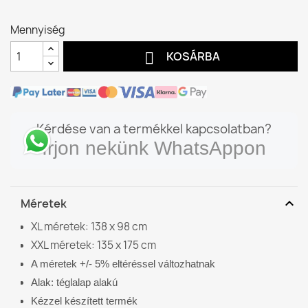
Mennyiség

KOSÁRBA
Kérdése van a termékkel kapcsolatban?
Írjon nekünk WhatsAppon
expand_more
Méretek
XL méretek: 138 x 98 cm
XXL méretek: 135 x 175 cm
A méretek +/- 5% eltéréssel változhatnak
Alak: téglalap alakú
Kézzel készített termék