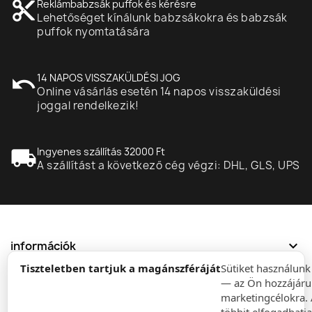
content_cut
Reklámbabzsák puffok és kérésre
Lehetőséget kínálunk babzsákokra és babzsák
puffok nyomtatására
undo
14 NAPOS VISSZAKÜLDÉSI JOG
Online vásárlás esetén 14 napos visszaküldési
joggal rendelkezik!
local_shipping
Ingyenes szállítás 32000 Ft
A szállítást a következő cég végzi: DHL, GLS, UPS
expand_more
információk
Tiszteletben tartjuk a magánszféráját
Sütiket használun
— az Ön hozzájáru
expand_more
Rendelések
marketingcélokra. 