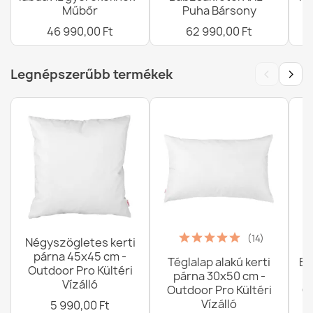
Műbőr
Puha Bársony
46 990,00 Ft
62 990,00 Ft
‹
›
Legnépszerűbb termékek
(14)
Négyszögletes kerti
párna 45x45 cm -
Téglalap alakú kerti
Ba
Outdoor Pro Kültéri
párna 30x50 cm -
Vízálló
Outdoor Pro Kültéri
G
Vízálló
5 990,00 Ft