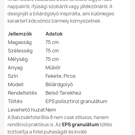
46 990,00 Ft
Mélység
75cm
nappaliról, ifjúsági szobáról vagy játékzónáról. A
designját a biliárdgolyó inspirálta, ami különleges
Rendeltetésszerű
Belső Terekhez
karaktert kölcsönöz bármely környezetnek.
Használat
Jellemzők
Adatok
Levehető Huzat
Nem
Magasság
75 cm
Óriás Futball-labda Babzsákfotel XXL - Műbőr
56 990,00 Ft
Szélesség
75 cm
Garancia Anyag
24 Hónap
Mélység
75 cm
Anyag
Műbőr
Töltés
EPS Polisztirol
Granulátum
Szín
Fekete, Piros
Modell
Biliárdgolyó
Töltés Garancia
6 Hó
Babzsákfotel Futball-labda XL gyerekeknek - Műbőr
Rendeltetés
Belső Terekhez
46 990,00 Ft
Töltés
EPS polisztirol granulátum
Csomagolás Mérete
80x60x60cm
Levehető huzat
Nem
A Babzsákfotel Bila 8 nem csak stílusos, hanem
Töltés (l)
270 L (Kb.)
rendkívül praktikus is. Az
EPS granulátum
töltés
biztosítja a fotel puhaságát és kiváló
Ülés Magassága
44cm