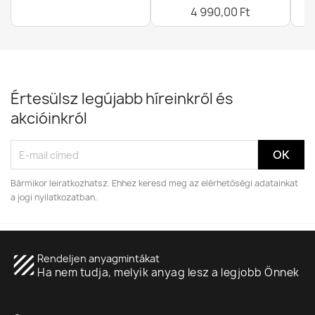
4 990,00 Ft
Értesülsz legújabb híreinkről és
akcióinkról
Bármikor leiratkozhatsz. Ehhez keresd meg az elérhetőségi adatainkat
a jogi nyilatkozatban.
texture
Rendeljen anyagmintákat
Ha nem tudja, melyik anyag lesz a legjobb Önnek