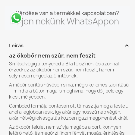
Kérdése van a termékkel kapcsolatban?
Írjon nekünk WhatsAppon
expand_more
Leírás
az ökobőr nem szúr, nem feszít
Simítsd végig a tenyered a Bila felszínén, és azonnal
érzed: ez az
ökobőr
nem szúr, nem feszít, hanem
selymesen enged az érintésnek.
A műbőr borítás hűvösen sima, mégis kellemes tapintású
— mintha a bútor maga is meghívna, hogy dőlj bele egy
kicsit mélyebben.
Gömbded formája pontosan ott támasztja meg a testet,
ahol a legjobban esik, így akár egy hosszú nap végén,
akár hétvégi olvasgatás közben igazi megpihenést kínál.
Az ökobőr felület nem szívja magába a port, könnyen
letörölhető, és megőrzi finom fényét mosás, érintés és