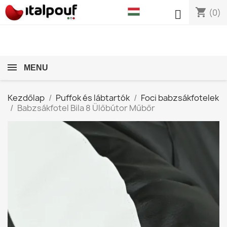
shopping_cart

(0)
MENU
Kezdőlap
Puffok és lábtartók
Foci babzsákfotelek
Babzsákfotel Bila 8 Ülőbútor Műbőr