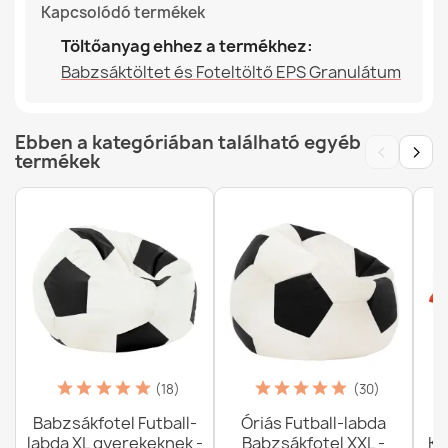
Kapcsolódó termékek
Töltőanyag ehhez a termékhez:
Babzsáktöltet és Foteltöltő EPS Granulátum
Ebben a kategóriában található egyéb
‹
›
termékek
(18)
(30)
Babzsákfotel Futball-
Óriás Futball-labda
labda XL gyerekeknek -
Babzsákfotel XXL -
Ko