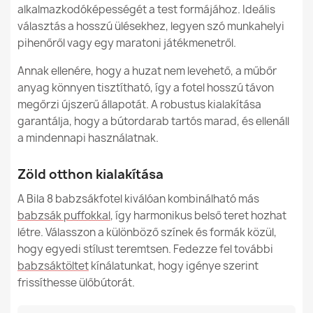
alkalmazkodóképességét a test formájához. Ideális
Babzsákfotel Futball-labda XL gyerekeknek - Puha
Bársony
választás a hosszú ülésekhez, legyen szó munkahelyi
Megadott referenciák
52 990,00 Ft
pihenőről vagy egy maratoni játékmenetről.
Ean13
5907500881175
Annak ellenére, hogy a huzat nem levehető, a műbőr
anyag könnyen tisztítható, így a fotel hosszú távon
MPN (Gyártói
47
megőrzi újszerű állapotát. A robustus kialakítása
Cikkszám)
garantálja, hogy a bútordarab tartós marad, és ellenáll
Óriás Futball-labda Babzsákfotel XXL - Puha Bársony
a mindennapi használatnak.
Állapot
Új
62 990,00 Ft
Zöld otthon kialakítása
A Bila 8 babzsákfotel kiválóan kombinálható más
babzsák puffokkal
, így harmonikus belső teret hozhat
létre. Válasszon a különböző színek és formák közül,
Babzsákfotel Kosárlabda Ülőbútor - Műbőr
hogy egyedi stílust teremtsen. Fedezze fel további
57 990,00 Ft
babzsáktöltet
kínálatunkat, hogy igénye szerint
frissíthesse ülőbútorát.