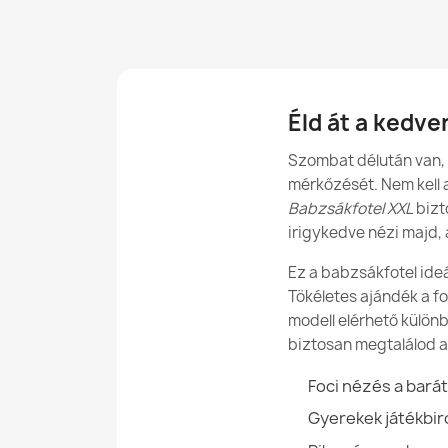
Éld át a kedv
Szombat délután van, 
mérkőzését. Nem kell 
Babzsákfotel XXL
bizto
irigykedve nézi majd, 
Ez a babzsákfotel ideá
Tökéletes ajándék a fo
modell elérhető külön
biztosan megtalálod a 
Foci nézés a bará
Gyerekek játékbi