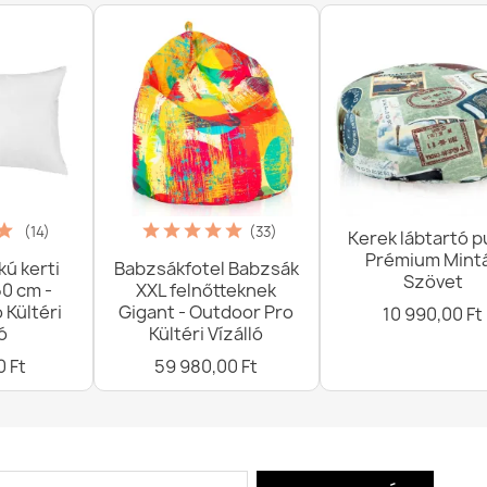
(14)
(33)
Kerek lábtartó pu
Prémium Mint
kú kerti
Babzsákfotel Babzsák
Szövet
0 cm -
XXL felnőtteknek
 Kültéri
Gigant - Outdoor Pro
10 990,00 Ft
ó
Kültéri Vízálló
0 Ft
59 980,00 Ft