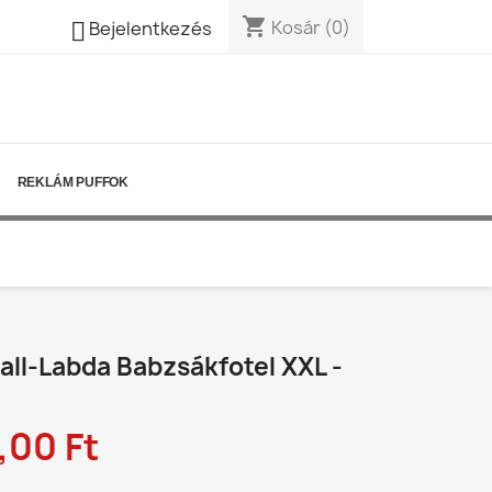
shopping_cart

Kosár
(0)
Bejelentkezés
REKLÁM PUFFOK
all-Labda Babzsákfotel XXL -
,00 Ft