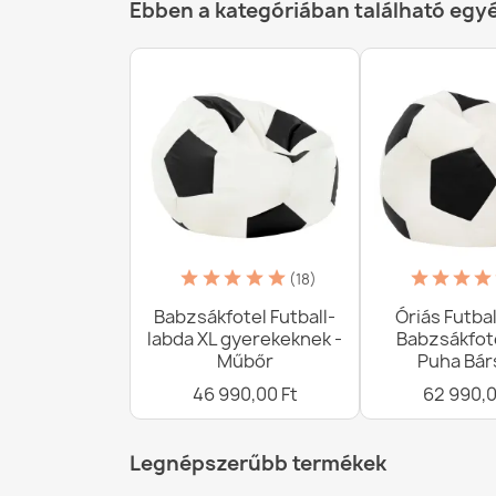
Ebben a kategóriában található egy
(18)
Babzsákfotel Futball-
Óriás Futba
labda XL gyerekeknek -
Babzsákfote
Műbőr
Puha Bár
46 990,00 Ft
62 990,0
Legnépszerűbb termékek