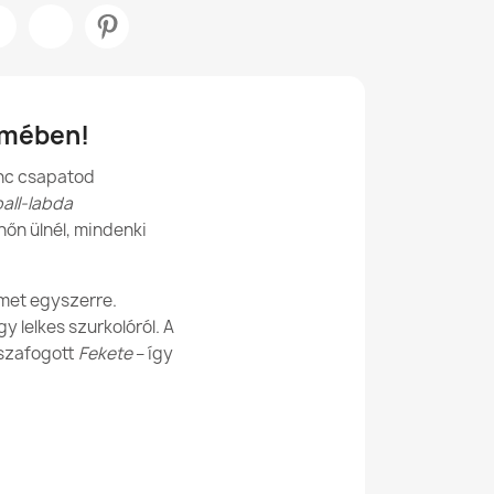
 és Foteltöltő EPS Granulátum
 ökológiai bőrből készült babzsákok?
 bőrből készült babzsákok alkalmasak
Műbőr
számára?
lmében!
Futball Labda
enc csapatod
XXL
Futball-labda XL gyerekeknek - Műbőr
ball-labda
lhőn ülnél, mindenki
Labda Puff
75cm
lmet egyszerre.
y lelkes szurkolóról. A
ő
102cm Ø
sszafogott
Fekete
– így
Futball-labda XL gyerekeknek - Puha Bársony
sszerű
Belső Terekhez
uzat
Nem