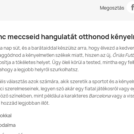
Babzsáktöltet
Vízállóak az
Megosztás
7 990,00 Ft
Adatlap
Az ökológiai
Anyag
gyermekek 
enc meccseid hangulatát otthonod kénye
Modell
a nap süt, és a barátaiddal készülsz arra, hogy élvezd a kedv
Méret
Babzsákfotel 
aggódnod a kényelmetlen székek miatt, hiszen az új,
Óriás Fut
46 990,00 Ft
sítja a tökéletes helyet. Úgy öleli körül a tested, mintha egy fe
Típus
ahogy a legjobb helyről szurkolhatsz.
Magasság
lis választás azok számára, akik szeretik a sportot és a kénye
ci szerelmeseinek, legyen szó akár egy fiatal játékosról vagy eg
Alap Átmér
böző színekben, mint például a karakteres
Barcelona
vagy a vi
Babzsákfotel 
hozzád legjobban illőt.
52 990,00 Ft
Rendelteté
Használat
tokkal
rodalma
Levehető H