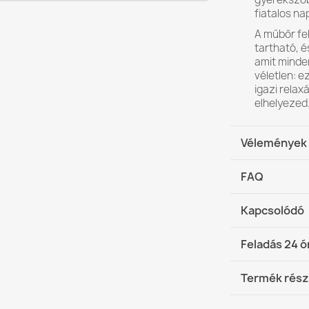
fiatalos nap
A műbőr fe
tartható, é
amit minde
véletlen: e
igazi relax
elhelyezed
Vélemények
FAQ
Kapcsolódó
Mi az az öko
Feladás 24 ó
Kényelmesek
DHL / GLS 
Termék rész
Hogyan kell t
babzsákoka
DHL / GLS 
Márka
Italpou