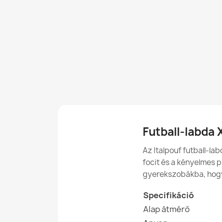
Futball-labda
Az Italpouf futball-la
focit és a kényelmes p
gyerekszobákba, hogy 
Specifikáció
Alap átmérő