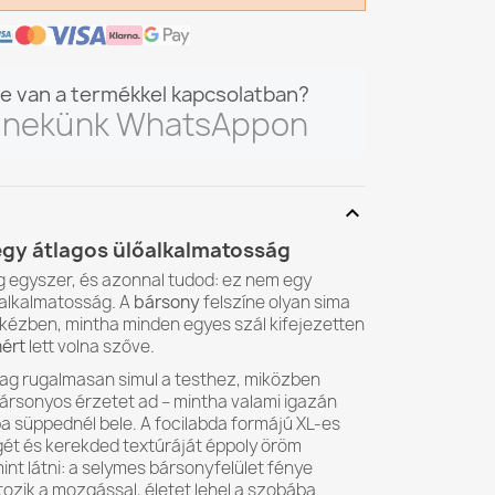
e van a termékkel kapcsolatban?
n nekünk WhatsAppon
expand_more
gy átlagos ülőalkalmatosság
g egyszer, és azonnal tudod: ez nem egy
őalkalmatosság. A
bársony
felszíne olyan sima
 kézben, mintha minden egyes szál kifejezetten
ért
lett volna szőve.
ag rugalmasan simul a testhez, miközben
bársonyos érzetet ad – mintha valami igazán
a süppednél bele. A focilabda formájú XL-es
égét és kerekded textúráját éppoly öröm
mint látni: a selymes bársonyfelület fénye
ozik a mozgással, életet lehel a szobába.