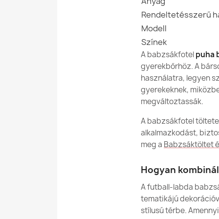
Anyag
Rendeltetésszerű h
Modell
Színek
A babzsákfotel
puha 
gyerekbőrhöz. A bárso
használatra, legyen sz
gyerekeknek, miközbe
megváltoztassák.
A babzsákfotel töltete
alkalmazkodást, biztos
meg a
Babzsáktöltet é
Hogyan kombinál
A futball-labda babzs
tematikájú dekorációv
stílusú térbe. Amenny