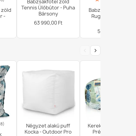
Babzsákfotel zöld
Tennis Ülőbútor - Puha
 zöld
Babzsákfotel Barna
Bársony
r -
Rugby Ülőbútor -
Műbőr
63 990,00 Ft
57 990,00 Ft
‹
›
18)
Négyzet alakú puff
Kerek lábtartó puff -
Kocka - Outdoor Pro
Prémium Mintás
k