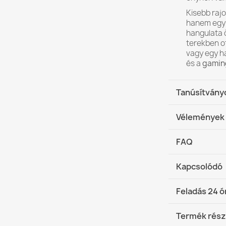
Kisebb raj
hanem egy 
hangulata 
terekben o
vagy egy ha
és a
gamin
Tanúsítvány
Biztonsági s
Vélemények
Megfelel a PN
Ftalátmentes
FAQ
Antiallergén 
Kapcsolódó
Milyen plüss
PZH
-tanúsítv
OEKO-TEX
-ta
Feladás 24 ó
A plüss bab
Gyermekek sz
DHL / GLS 
Lángálló – 
Termék rész
A plüss bab
(COD)