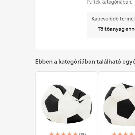
Puffok
kategóriában.
Kapcsolódó termé
Töltőanyag ehh
Ebben a kategóriában található egy
(18)