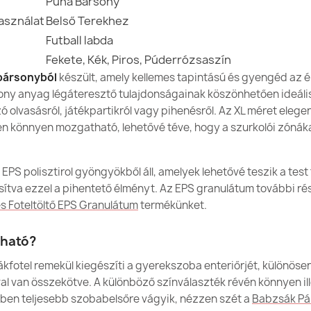
Puha Bársony
Levehető H
asználat
Belső Terekhez
Garancia A
Futball labda
Babzsákfotel
Fekete, Kék, Piros, Púderrózsaszín
57 990,00 Ft
Töltés (l)
bársonyból
készült, amely kellemes tapintású és gyengéd az 
ny anyag légáteresztő tulajdonságainak köszönhetően ideáli
Család
ó olvasásról, játékpartikról vagy pihenésről. Az XL méret elege
n könnyen mozgatható, lehetővé téve, hogy a szurkolói zónák
Megadott ref
Óriás Futball
Ean13
 EPS polisztirol gyöngyökből áll, amelyek lehetővé teszik a tes
56 990,00 Ft
ítva ezzel a pihentető élményt. Az EPS granulátum további rés
MPN (Gyárt
s Foteltöltő EPS Granulátum
termékünket.
ható?
Állapot
Új
ákfotel remekül kiegészíti a gyerekszoba enteriőrjét, különöse
Babzsákfotel 
al van összekötve. A különböző színválaszték révén könnyen il
57 990,00 Ft
iben teljesebb szobabelsőre vágyik, nézzen szét a
Babzsák Pá