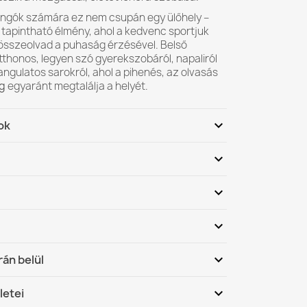
ongók számára ez nem csupán egy ülőhely –
tapintható élmény, ahol a kedvenc sportjuk
összeolvad a puhaság érzésével. Belső
tthonos, legyen szó gyerekszobáról, napaliról
ngulatos sarokról, ahol a pihenés, az olvasás
g
egyaránt megtalálja a helyét.
expand_more
ok
zabvány: PN-EN 71-3+A3:2018-09
expand_more
 – EN ISO 13688:2013-12 szabványnak
 termék,
REACH
-megfelelő
expand_more
Légy az első, aki véleményt ír
termék
expand_more
ből készülnek a babzsákok?
ánnyal rendelkező töltet
núsítvánnyal rendelkező anyag
expand_more
rán belül
zsákok alkalmasak gyermekek számára?
ámára biztonságos
Magyarország - Utánvét
Sze, 12.08 - H,
Cigarettateszt: PN-EN 1021-1:2014-12
expand_more
letei
zsákok ellenállnak a szennyeződéseknek?
17.08