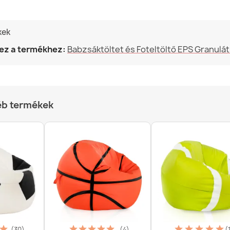
kek
ez a termékhez:
Babzsáktöltet és Foteltöltő EPS Granulá
Babzsákfotel 
63 990,00 Ft
éb termékek
Babzsákfotel
57 990,00 Ft
(30)
(4)
(