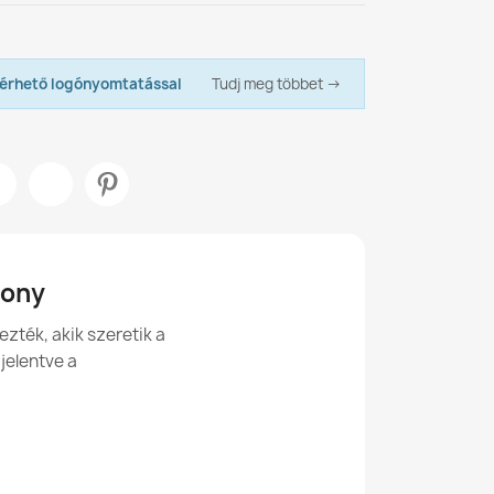
 PN-EN ISO 12947-2:2017-02 – 100 000 ciklus
f
Magyarország
Sze, 12.08 - H, 17.08
ítsuk és ápoljuk a plüssből készült
 és Foteltöltő EPS Granulátum
: PN-EN ISO 13936-2:2005 – A osztály
t?
lérhető logónyomtatással
Tudj meg többet →
k a plüss babzsákok kültéren?
Puha Bársony
Futball Labda
XL
-labda Babzsákfotel XXL - Puha Bársony
Labda Puff
sony
50cm
zték, akik szeretik a
 jelentve a
ő
90cm Ø
Futball-labda XL gyerekeknek - Műbőr
sszerű
Belső Terekhez