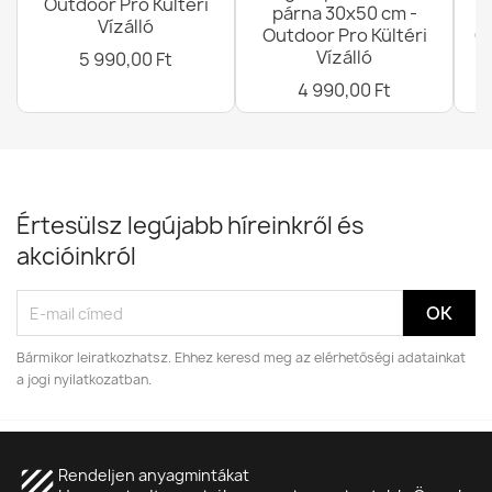
Outdoor Pro Kültéri
párna 30x50 cm -
Vízálló
Outdoor Pro Kültéri
G
Vízálló
5 990,00 Ft
4 990,00 Ft
Értesülsz legújabb híreinkről és
akcióinkról
Bármikor leiratkozhatsz. Ehhez keresd meg az elérhetőségi adatainkat
a jogi nyilatkozatban.
texture
Rendeljen anyagmintákat