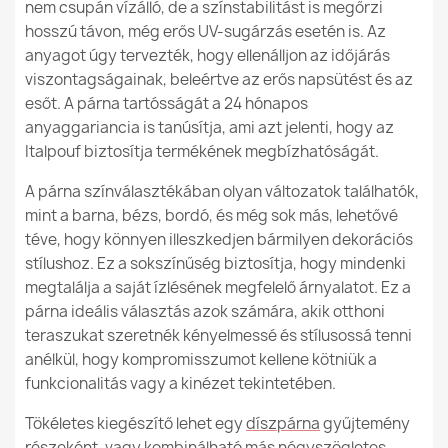
nem csupán vízálló, de a színstabilitást is megőrzi
hosszú távon, még erős UV-sugárzás esetén is. Az
anyagot úgy tervezték, hogy ellenálljon az időjárás
viszontagságainak, beleértve az erős napsütést és az
esőt. A párna tartósságát a 24 hónapos
anyaggariancia is tanúsítja, ami azt jelenti, hogy az
Italpouf biztosítja termékének megbízhatóságát.
A párna színválasztékában olyan változatok találhatók,
mint a barna, bézs, bordó, és még sok más, lehetővé
téve, hogy könnyen illeszkedjen bármilyen dekorációs
stílushoz. Ez a sokszínűség biztosítja, hogy mindenki
megtalálja a saját ízlésének megfelelő árnyalatot. Ez a
párna ideális választás azok számára, akik otthoni
teraszukat szeretnék kényelmessé és stílusossá tenni
anélkül, hogy kompromisszumot kellene kötniük a
funkcionalitás vagy a kinézet tekintetében.
Tökéletes kiegészítő lehet egy
díszpárna
gyűjtemény
részeként, vagy kombinálható más
négyszögletes