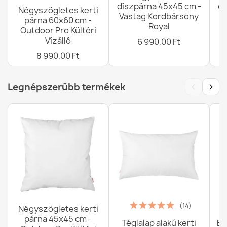
díszpárna 45x45 cm -
dí
Négyszögletes kerti
Vastag Kordbársony
V
párna 60x60 cm -
Royal
Outdoor Pro Kültéri
Vízálló
6 990,00 Ft
8 990,00 Ft
‹
›
Legnépszerűbb termékek
(14)
Négyszögletes kerti
párna 45x45 cm -
Téglalap alakú kerti
Ba