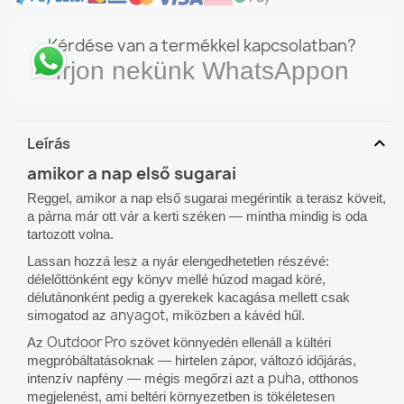
Kérdése van a termékkel kapcsolatban?
Írjon nekünk WhatsAppon
expand_more
Leírás
amikor a nap első sugarai
Reggel, amikor a nap első sugarai megérintik a terasz köveit,
a párna már ott vár a kerti széken — mintha mindig is oda
tartozott volna.
Lassan hozzá lesz a nyár elengedhetetlen részévé:
délelőttönként egy könyv mellé húzod magad köré,
délutánonként pedig a gyerekek kacagása mellett csak
anyagot
simogatod az
, miközben a kávéd hűl.
Outdoor Pro
Az
szövet könnyedén ellenáll a kültéri
megpróbáltatásoknak — hirtelen zápor, változó időjárás,
puha
intenzív napfény — mégis megőrzi azt a
, otthonos
megjelenést, ami beltéri környezetben is tökéletesen