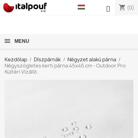
shopping_cart

(0)
MENU
Kezdőlap
Díszpárnák
Négyzet alakú párna
Négyszögletes kerti párna 45x45 cm - Outdoor Pro
Kültéri Vízálló