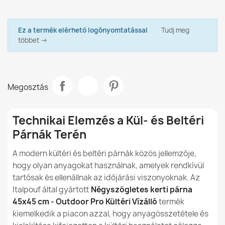
DHL / GLS Magyarország
Cs, 13.08 - K, 18.08
A párnák kétoldalasak?
Négyszögletes kerti párna 60x60 cm - Outdoor Pro
Kültéri Vízálló
Adatlap
8 990,00 Ft
Ez a termék elérhető logónyomtatással
Tudj meg
Milyen nylonból készülnek a kültéri babzsákok?
többet →
Anyag
Outdoor Pro
A nylon anyagból készült babzsákok vízállóak?
Modell
Négyzet Alakú Párna
Hogyan védhető a nylon babzsák a napsütéstől?
Megosztás
Méret
45 X 45cm
Hogyan tisztítsuk és ápoljuk a nylonból készült
Típus
Párna
babzsákokat?
Technikai Elemzés a Kül- és Beltéri
Párnák Terén
Rendeltetésszerű
Beltéri És Kültéri
A nylonból készült babzsákok használhatók a házon
Használat
belül és kívül is?
A modern kültéri és beltéri párnák közös jellemzője,
hogy olyan anyagokat használnak, amelyek rendkívül
Levehető Huzat
Igen
A nylonból készült babzsákok biztonságosak a
tartósak és ellenállnak az időjárási viszonyoknak. Az
gyermekek számára?
Italpouf által gyártott
Négyszögletes kerti párna
Garancia Anyag
24 Hónap
45x45 cm - Outdoor Pro Kültéri Vízálló
termék
kiemelkedik a piacon azzal, hogy anyagösszetétele és
Család
Poduszka-Kw-Ogrodowa