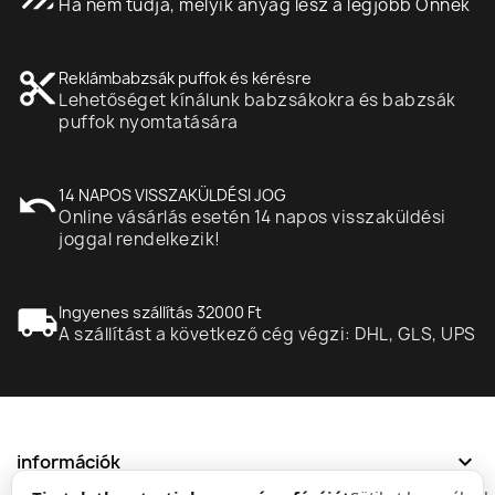
Ha nem tudja, melyik anyag lesz a legjobb Önnek
content_cut
Reklámbabzsák puffok és kérésre
Lehetőséget kínálunk babzsákokra és babzsák
puffok nyomtatására
undo
14 NAPOS VISSZAKÜLDÉSI JOG
Online vásárlás esetén 14 napos visszaküldési
joggal rendelkezik!
local_shipping
Ingyenes szállítás 32000 Ft
A szállítást a következő cég végzi: DHL, GLS, UPS
expand_more
információk