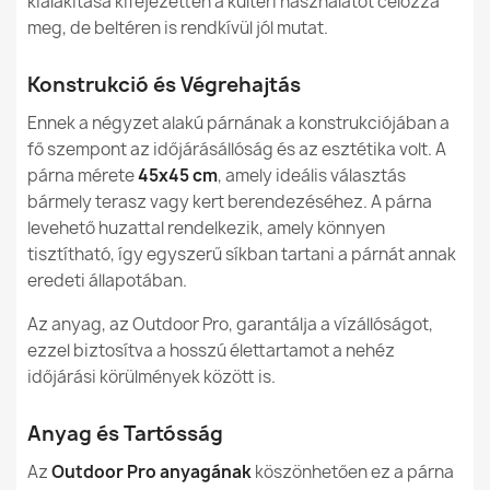
kialakítása kifejezetten a kültéri használatot célozza
meg, de beltéren is rendkívül jól mutat.
Megadott referenciák
Konstrukció és Végrehajtás
Ean13
5907500841087
Ennek a négyzet alakú párnának a konstrukciójában a
MPN (Gyártói Cikkszám)
559
fő szempont az időjárásállóság és az esztétika volt. A
párna mérete
45x45 cm
, amely ideális választás
bármely terasz vagy kert berendezéséhez. A párna
Új
Állapot
levehető huzattal rendelkezik, amely könnyen
tisztítható, így egyszerű síkban tartani a párnát annak
eredeti állapotában.
Az anyag, az Outdoor Pro, garantálja a vízállóságot,
ezzel biztosítva a hosszú élettartamot a nehéz
időjárási körülmények között is.
Anyag és Tartósság
Az
Outdoor Pro anyagának
köszönhetően ez a párna