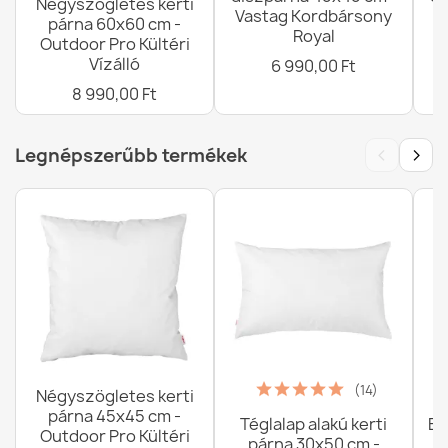
Négyszögletes kerti
Vastag Kordbársony
V
párna 60x60 cm -
Royal
Outdoor Pro Kültéri
Vízálló
6 990,00 Ft
8 990,00 Ft
‹
›
Legnépszerűbb termékek
(14)
Négyszögletes kerti
párna 45x45 cm -
Téglalap alakú kerti
Ba
Outdoor Pro Kültéri
párna 30x50 cm -