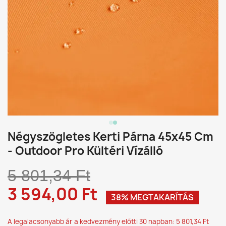
Négyszögletes Kerti Párna 45x45 Cm
- Outdoor Pro Kültéri Vízálló
5 801,34 Ft
3 594,00 Ft
38% MEGTAKARÍTÁS
A legalacsonyabb ár a kedvezmény előtti 30 napban: 5 801,34 Ft