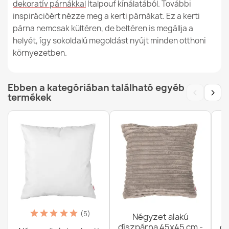
dekoratív párnákkal
Italpouf kínálatából. További
inspirációért nézze meg a kerti párnákat. Ez a kerti
párna nemcsak kültéren, de beltéren is megállja a
helyét, így sokoldalú megoldást nyújt minden otthoni
környezetben.
Ebben a kategóriában található egyéb
‹
›
termékek
(5)
Négyzet alakú
díszpárna 45x45 cm -
dí