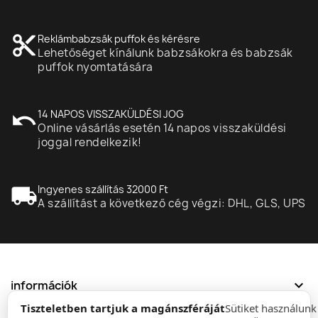
content_cut
Reklámbabzsák puffok és kérésre
Lehetőséget kínálunk babzsákokra és babzsák
puffok nyomtatására
undo
14 NAPOS VISSZAKÜLDÉSI JOG
Online vásárlás esetén 14 napos visszaküldési
joggal rendelkezik!
local_shipping
Ingyenes szállítás 32000 Ft
A szállítást a következő cég végzi: DHL, GLS, UPS
expand_more
információk
Tiszteletben tartjuk a magánszféráját
Sütiket használun