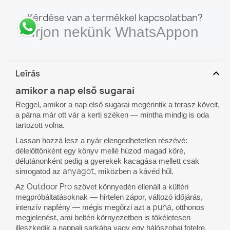
Kérdése van a termékkel kapcsolatban?
Írjon nekünk WhatsAppon
expand_more
Leírás
amikor a nap első sugarai
Reggel, amikor a nap első sugarai megérintik a terasz köveit,
a párna már ott vár a kerti széken — mintha mindig is oda
tartozott volna.
Lassan hozzá lesz a nyár elengedhetetlen részévé:
délelőttönként egy könyv mellé húzod magad köré,
délutánonként pedig a gyerekek kacagása mellett csak
anyagot
simogatod az
, miközben a kávéd hűl.
Outdoor Pro
Az
szövet könnyedén ellenáll a kültéri
megpróbáltatásoknak — hirtelen zápor, változó időjárás,
puha
intenzív napfény — mégis megőrzi azt a
, otthonos
megjelenést, ami beltéri környezetben is tökéletesen
illeszkedik a nappali sarkába vagy egy hálószobai fotelre.