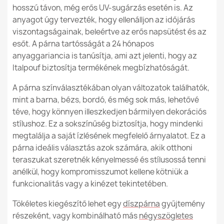
hosszú távon, még erős UV-sugárzás esetén is. Az
anyagot úgy tervezték, hogy ellenálljon az időjárás
viszontagságainak, beleértve az erős napsütést és az
esőt. A párna tartósságát a 24 hónapos
anyaggariancia is tanúsítja, ami azt jelenti, hogy az
Italpouf biztosítja termékének megbízhatóságát.
A párna színválasztékában olyan változatok találhatók,
mint a barna, bézs, bordó, és még sok más, lehetővé
téve, hogy könnyen illeszkedjen bármilyen dekorációs
stílushoz. Ez a sokszínűség biztosítja, hogy mindenki
megtalálja a saját ízlésének megfelelő árnyalatot. Ez a
párna ideális választás azok számára, akik otthoni
teraszukat szeretnék kényelmessé és stílusossá tenni
anélkül, hogy kompromisszumot kellene kötniük a
funkcionalitás vagy a kinézet tekintetében.
Tökéletes kiegészítő lehet egy
díszpárna
gyűjtemény
részeként, vagy kombinálható más
négyszögletes