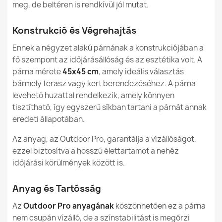
meg, de beltéren is rendkívül jól mutat.
Megadott referenciák
Konstrukció és Végrehajtás
Ean13
5907500841247
Ennek a négyzet alakú párnának a konstrukciójában a
MPN (Gyártói Cikkszám)
559
fő szempont az időjárásállóság és az esztétika volt. A
párna mérete
45x45 cm
, amely ideális választás
bármely terasz vagy kert berendezéséhez. A párna
Új
Állapot
levehető huzattal rendelkezik, amely könnyen
tisztítható, így egyszerű síkban tartani a párnát annak
eredeti állapotában.
Az anyag, az Outdoor Pro, garantálja a vízállóságot,
ezzel biztosítva a hosszú élettartamot a nehéz
időjárási körülmények között is.
Anyag és Tartósság
Az
Outdoor Pro anyagának
köszönhetően ez a párna
nem csupán vízálló, de a színstabilitást is megőrzi