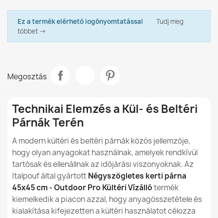
Négyszögletes kerti párna 60x60 cm - Outdoor Pro
Kültéri Vízálló
Adatlap
8 990,00 Ft
Ez a termék elérhető logónyomtatással
Tudj meg
Milyen nylonból készülnek a kültéri babzsákok?
többet →
Anyag
Outdoor Pro
A nylon anyagból készült babzsákok vízállóak?
Modell
Négyzet Alakú Párna
Hogyan védhető a nylon babzsák a napsütéstől?
Megosztás
Méret
45 X 45cm
Hogyan tisztítsuk és ápoljuk a nylonból készült
Típus
Párna
babzsákokat?
Technikai Elemzés a Kül- és Beltéri
Párnák Terén
Rendeltetésszerű
Beltéri És Kültéri
A nylonból készült babzsákok használhatók a házon
Használat
belül és kívül is?
A modern kültéri és beltéri párnák közös jellemzője,
hogy olyan anyagokat használnak, amelyek rendkívül
Levehető Huzat
Igen
A nylonból készült babzsákok biztonságosak a
tartósak és ellenállnak az időjárási viszonyoknak. Az
gyermekek számára?
Italpouf által gyártott
Négyszögletes kerti párna
Garancia Anyag
24 Hónap
45x45 cm - Outdoor Pro Kültéri Vízálló
termék
kiemelkedik a piacon azzal, hogy anyagösszetétele és
Család
Poduszka-Kw-Ogrodowa
kialakítása kifejezetten a kültéri használatot célozza