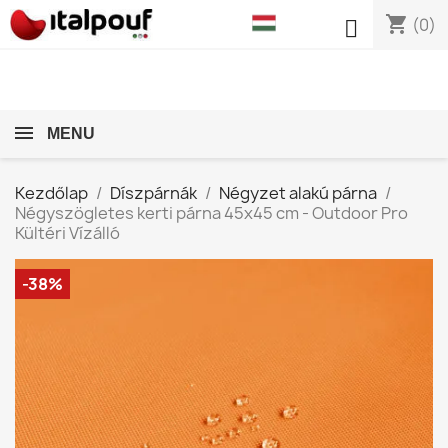
shopping_cart

(0)
MENU
Kezdőlap
Díszpárnák
Négyzet alakú párna
Négyszögletes kerti párna 45x45 cm - Outdoor Pro
Kültéri Vízálló
-38%