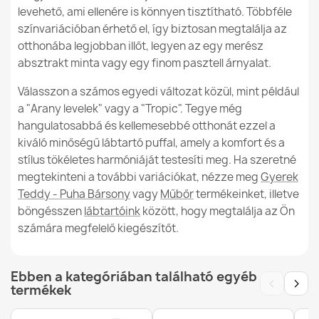
9 990,00 Ft
levehető, ami ellenére is könnyen tisztítható. Többféle
színvariációban érhető el, így biztosan megtalálja az
otthonába legjobban illőt, legyen az egy merész
absztrakt minta vagy egy finom pasztell árnyalat.
Válasszon a számos egyedi változat közül, mint például
Kerek lábtartó puff - Yeti Műszőrme
a "Arany levelek" vagy a "Tropic". Tegye még
12 990,00 Ft
hangulatosabbá és kellemesebbé otthonát ezzel a
kiváló minőségű lábtartó puffal, amely a komfort és a
stílus tökéletes harmóniáját testesíti meg. Ha szeretné
megtekinteni a további variációkat, nézze meg
Gyerek
Teddy - Puha Bársony
vagy
Műbőr
termékeinket, illetve
böngésszen
lábtartóink
között, hogy megtalálja az Ön
számára megfelelő kiegészítőt.
Ebben a kategóriában található egyéb
‹
›
termékek