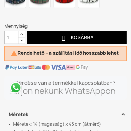
Mennyiség

KOSÁRBA
Rendelhető – a szállítási idő hosszabb lehet

Kérdése van a termékkel kapcsolatban?
Írjon nekünk WhatsAppon
expand_more
Méretek
Méretek: 14 (magasság) x 45 cm (átmérő)