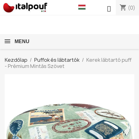
shopping_cart

(0)
MENU
Kezdőlap
Puffok és lábtartók
Kerek lábtartó puff
- Prémium Mintás Szövet