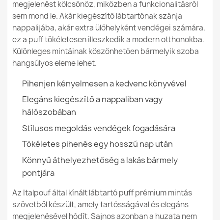
Megadott referenciák
megjelenést kölcsönöz, miközben a funkcionalitásról
sem mond le. Akár kiegészítő lábtartónak szánja
Ean13
5907500871602
nappalijába, akár extra ülőhelyként vendégei számára,
ez a puff tökéletesen illeszkedik a modern otthonokba.
MPN (Gyártói
2998
Különleges mintáinak köszönhetően bármelyik szoba
Henger alakú puff Gamer fekete - Műbőr
Cikkszám)
hangsúlyos eleme lehet.
24 990,00 Ft
Állapot
Új
Pihenjen kényelmesen a kedvenc könyvével
Elegáns kiegészítő a nappaliban vagy
hálószobában
Stílusos megoldás vendégek fogadására
Négyzet alakú puff Kocka Gamer fekete - Műbőr
24 990,00 Ft
Tökéletes pihenés egy hosszú nap után
Könnyű áthelyezhetőség a lakás bármely
pontjára
Az Italpouf által kínált lábtartó puff prémium mintás
szövetből készült, amely tartósságával és elegáns
Kerek lábtartó puff - Nemes Prémium Gyapjú
megjelenésével hódít. Sajnos azonban a huzata nem