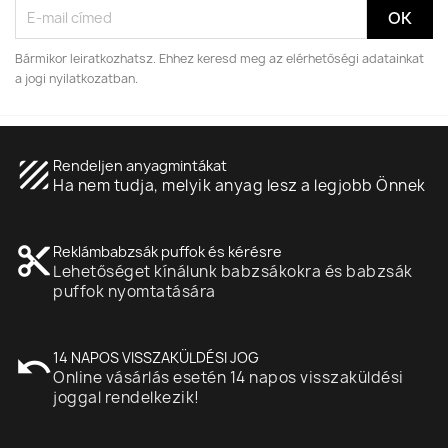
Bármikor leiratkozhatsz. Ehhez keresd meg az elérhetőségi adatainkat
a jogi nyilatkozatban.
texture
Rendeljen anyagmintákat
Ha nem tudja, melyik anyag lesz a legjobb Önnek
content_cut
Reklámbabzsák puffok és kérésre
Lehetőséget kínálunk babzsákokra és babzsák
puffok nyomtatására
undo
14 NAPOS VISSZAKÜLDÉSI JOG
Online vásárlás esetén 14 napos visszaküldési
joggal rendelkezik!