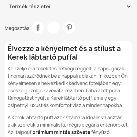
DHL / GLS Magyarország - Utánvét
Sze, 12.08 - H,
expand_more
Termék részletei
(COD)
17.08
Milyen előnyei vannak a lábtartóknak a gyermekek
Márka
Italpouf
számára?
DHL / GLS Magyarország
Sze, 12.08 - H, 17.08
Babzsáktöltet és Foteltöltő EPS Granulátum
Megosztás
7 990,00 Ft
Adatlap
Mi különbözteti meg a Design sorozat babzsákait
a többi modelltől?
Anyag
Prémium Mintás Szövet
Élvezze a kényelmet és a stílust a
A Design sorozat babzsákait alkalmasak
Kerek lábtartó puffal
Modell
Lábtartó
gyermekek számára?
Képzelje el a tökéletes hétvégi reggelt: a napsugarak
Típus
Lábpárna
Kerek lábtartó puff - Outdoor Pro Kültéri Vízálló
Milyen felhasználásra ajánlottak a Design sorozat
finoman szűrődnek be a nappali ablakán, miközben Ön
3 595,50 Ft
babzsákait?
kényelmesen elhelyezkedik kedvenc foteljában egy
Rendeltetésszerű
Belső Terekhez
csésze gőzölgő kávéval a kezében. Lába alatt puha
Használat
A Design sorozat babzsákája folt- és
támogatást nyújt a Kerek lábtartó puff, amely egy
szennyeződésállóak?
csipetnyi luxust és komfortot visz a mindennapokba.
Levehető Huzat
Nem
A Kerek lábtartó puff azok számára ideális választás,
A Design sorozatú babzsákok alkalmasak
Kerek lábtartó puff - Bouclé (Báránybőr hatású)
Garancia Anyag
24 Hónap
ajándéknak?
akik szeretik a minimalista, mégis elegáns enteriőröket.
11 990,00 Ft
Az Italpouf
prémium mintás szövete
fényűző