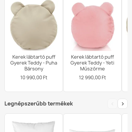
Kerek lábtartó puff
Kerek lábtartó puff
Gyerek Teddy - Puha
Gyerek Teddy - Yeti
K
Bársony
Műszőrme
10 990,00 Ft
12 990,00 Ft
‹
›
Legnépszerűbb termékek