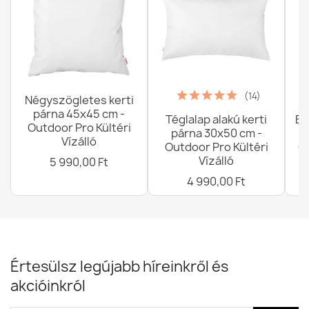
(14)
Négyszögletes kerti
párna 45x45 cm -
Téglalap alakú kerti
Ba
Outdoor Pro Kültéri
párna 30x50 cm -
Vízálló
Outdoor Pro Kültéri
G
Vízálló
5 990,00 Ft
4 990,00 Ft
Értesülsz legújabb híreinkről és
akcióinkról