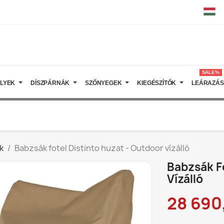
SALE%
ELYEK
DÍSZPÁRNÁK
SZŐNYEGEK
KIEGÉSZÍTŐK
LEÁRAZÁS
k
Babzsák fotel Distinto huzat - Outdoor vízálló
Babzsák Fo
Vízálló
28 690