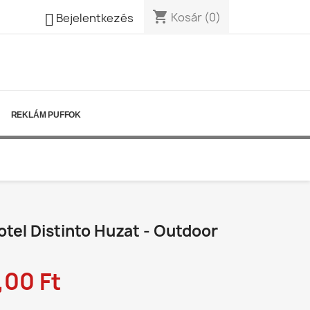
shopping_cart

Kosár
(0)
Bejelentkezés
REKLÁM PUFFOK
tel Distinto Huzat - Outdoor
,00 Ft