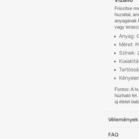
Frissítse m
huzattal, am
anyagának k
vagy terasz
Anyag:
O
Méret:
P
Színek:
2
Kialakítá
Tartóssá
Kényele
Fontos: A h
húzható fel.
új életet ba
Vélemények
FAQ