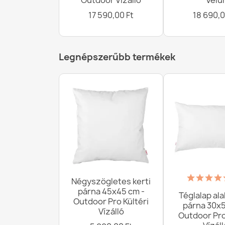
Outdoor Vízálló
Velú
17 590,00 Ft
18 690,0
Legnépszerűbb termékek
Négyszögletes kerti
párna 45x45 cm -
Téglalap ala
Outdoor Pro Kültéri
párna 30x5
Vízálló
Outdoor Pro