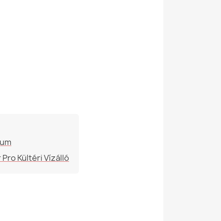
62cm
huzat üléshez - Prémium Nyomatok
szerű
Beltéri És Kültéri
yag
24 Hónap
380 L (Kb.)
 Distinto huzat - puha velúr
Pokrowiec-Fotel-Sako-
Distinto
tum
Pro Kültéri Vízálló
renciák
2000000146447
uzat üléshez - Puha Velúr
i Cikkszám)
POK14578-OUT