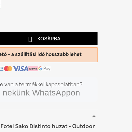

KOSÁRBA
tő – a szállítási idő hosszabb lehet
e van a termékkel kapcsolatban?
on nekünk WhatsAppon
expand_more
Fotel Sako Distinto huzat - Outdoor