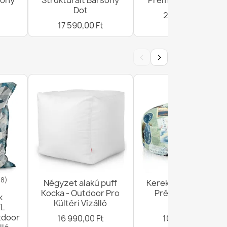
sony
Strukturált Bársony
Prémium Nyomatok
Dot
21 390,00 Ft
17 590,00 Ft
‹
›
18)
Négyzet alakú puff
Kerek lábtartó puff -
Kocka - Outdoor Pro
Prémium Mintás
k
Kültéri Vízálló
Szövet
XL
tdoor
16 990,00 Ft
10 990,00 Ft