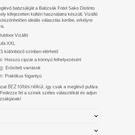
eglévő babzsákját a Babzsák Fotel Sako Distinto
ely kifejezetten kültéri használatra készült. Vízálló
öszönhetően ideális választás kertbe, erkélyre
ra.
utdoor Vízálló
ufa XXL
1 különböző színben elérhető
s:
Hosszú cipzár a könnyű felhelyezésért
g:
Erősített varrások
m:
Praktikus fogantyú
BEZ töltés nélkül
uzat
, így csak a meglévő pufára
 Fedezze fel a színek széles választékát és adjon
bzsákjának!
expand_more
expand_more