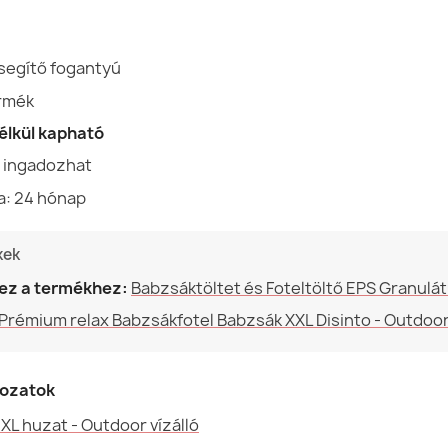
Szélesség
 segítő fogantyú
Babzsák XXL 
Rendeltetés
ermék
39 290,00 Ft
Használat
nélkül kapható
Garancia An
t ingadozhat
a: 24 hónap
Töltés (l)
Babzsák fotel
kek
Család
36 590,00 Ft
ez a termékhez:
Babzsáktöltet és Foteltöltő EPS Granulá
Prémium relax Babzsákfotel Babzsák XXL Disinto - Outdoor 
Megadott refe
Ean13
tozatok
Babzsák XXL h
MPN (Gyártó
32 990,00 Ft
L huzat - Outdoor vízálló