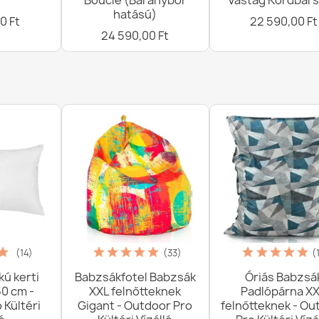
r
Bouclé (Báránybőr
Vastag Kordbár
Nyomatok
hatású)
23 090,00 Ft
0 Ft
22 590,00 Ft
24 590,00 Ft
(14)
(33)
(
kú kerti
Babzsákfotel Babzsák
Óriás Babzsá
0 cm -
XXL felnőtteknek
Padlópárna X
 Kültéri
Gigant - Outdoor Pro
felnőtteknek - Ou