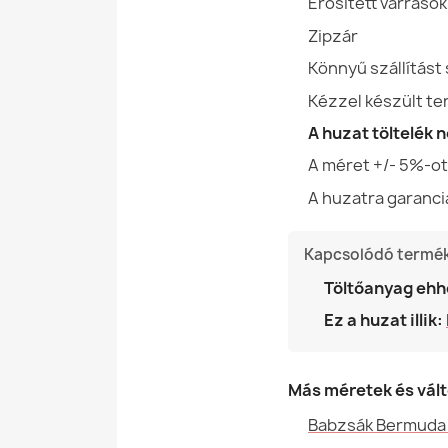
Erősített varrások
Zipzár
Könnyű szállítást
Kézzel készült t
A huzat töltelék 
A méret +/- 5%-o
A huzatra garanci
Kapcsolódó termé
Töltőanyag ehh
Ez a huzat illik:
Más méretek és vál
Babzsák Bermuda X