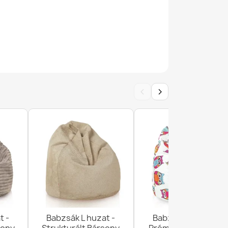
uzat üléshez - Outdoor Vízálló
‹
›
Athén huzat - Outdoor vízálló
t -
Babzsák L huzat -
Babzsák L huzat -
uzat Gyerekeknek Fekvéshez - Prémium