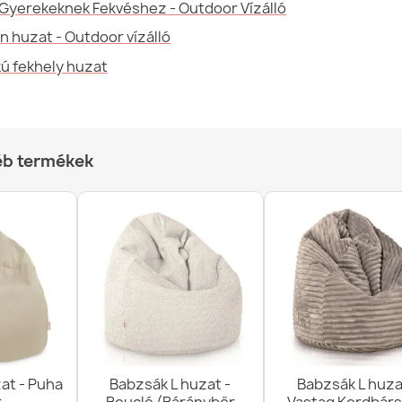
Gyerekeknek Fekvéshez - Outdoor Vízálló
n huzat - Outdoor vízálló
kú fekhely huzat
Babzsák XXL h
28 690,00 Ft
éb termékek
Lounge fotel 
36 190,00 Ft
at - Puha
Babzsák L huzat -
Babzsák L huza
Babzsák XL h