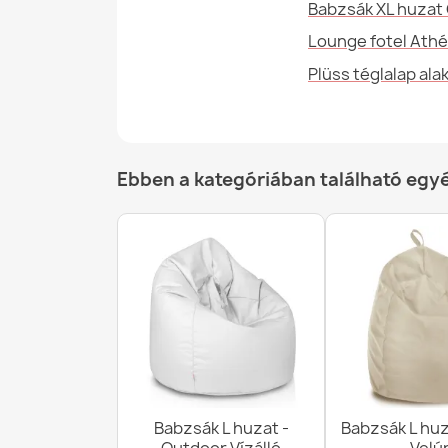
Babzsák XL huzat 
Lounge fotel Athé
Plüss téglalap ala
Ebben a kategóriában található egy
Babzsák L huzat -
Babzsák L huz