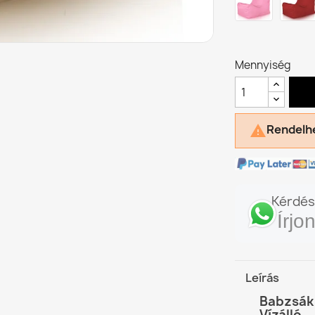
Mennyiség
Rendelhe

Kérdés
Írj
Leírás
Babzsák 
Vízálló