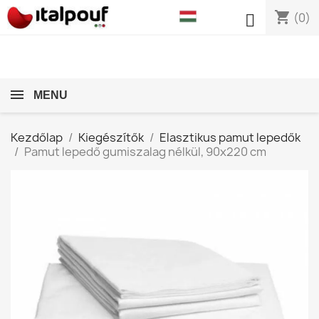
shopping_cart

(0)
MENU
Kezdőlap
Kiegészítők
Elasztikus pamut lepedők
Pamut lepedő gumiszalag nélkül, 90x220 cm