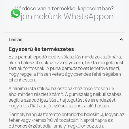
Kérdése van a termékkel kapcsolatban?
Írjon nekünk WhatsAppon
expand_more
Leírás
Egyszerű és természetes
Ez a
pamut lepedő
ideális választás mindazok számára,
akik a hálószobájukban az
egyszerű, tiszta megjelenést
tartják fontosnak. A
puha pamutszövet
lehetővé teszi,
hogy reggel a frissen vetett ágy csendes fehérségében
pihenhessen.
A
minimálista stílusú
hálószobákhoz tökéletesen illik,
ahol minden részlet számít. A gumiszalag nélküli szabás
segíti a szabad igazítást, hajtogatást és elrendezést,
hogy a textíliát a saját ízlésük szerint alakíthassák.
Bármely hangulatteremtő enteriőrbe belesimul, legyen az
fehér vagy krémszínű változatban. Napról napra az
otthonos érzést
adja, amely megkülönbözteti a