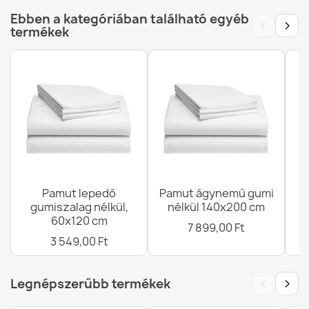
8 689,00 Ft
Ebben a kategóriában található egyéb
‹
›
Megadott referenciák
termékek
Ean13
5907500858931
MPN (Gyártói
2129
Pamut lepedő gumiszalag nélkül, 60x120 cm
Cikkszám)
3 549,00 Ft
Pamut lepedő
Pamut ágynemű gumi
gumiszalag nélkül,
nélkül 140x200 cm
Pamut lepedő gumiszalag nélkül 100x200 cm
60x120 cm
6 709,00 Ft
7 899,00 Ft
3 549,00 Ft
‹
›
Legnépszerűbb termékek