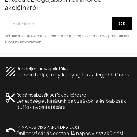
akcióinkról
Pamut lepedő gumiszalag nélkül 120x200 cm
7 499,00 Ft
Bármikor leiratkozhatsz. Ehhez keresd meg az elérhetőségi adatainkat
a jogi nyilatkozatban.
texture
Rendeljen anyagmintákat
Ha nem tudja, melyik anyag lesz a legjobb Önnek
content_cut
Reklámbabzsák puffok és kérésre
Lehetőséget kínálunk babzsákokra és babzsák
puffok nyomtatására
undo
14 NAPOS VISSZAKÜLDÉSI JOG
Online vásárlás esetén 14 napos visszaküldési