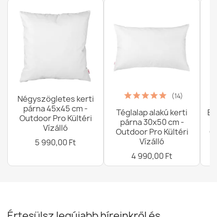
Pamut lepedő gumiszalag nélkül 90x200 cm
6 319,00 Ft
Pamut lepedő gumiszalag nélkül 70x140 cm
4 339,00 Ft
(14)
Négyszögletes kerti
párna 45x45 cm -
Téglalap alakú kerti
Ba
Outdoor Pro Kültéri
párna 30x50 cm -
Vízálló
Outdoor Pro Kültéri
G
Vízálló
5 990,00 Ft
4 990,00 Ft
Pamut lepedő gumiszalag nélkül 80x200 cm
5 919,00 Ft
Értesülsz legújabb híreinkről és