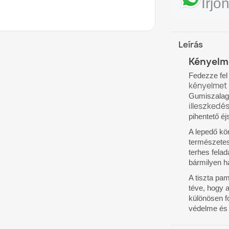
Írj
Leírás
Kényelm
Fedezze fel
kényelmet
Gumiszalag 
illeszkedés
pihentető éj
A lepedő k
természetes,
terhes felad
bármilyen 
A tiszta pa
téve, hogy 
különösen f
védelme és 