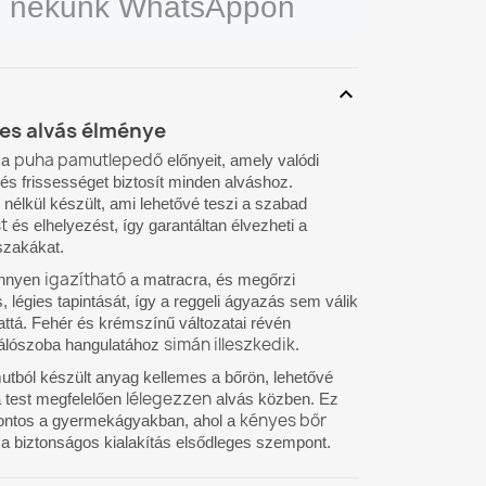
on nekünk WhatsAppon
expand_more
es alvás élménye
puha pamutlepedő
 a
előnyeit, amely valódi
és frissességet biztosít minden alváshoz.
nélkül készült, ami lehetővé teszi a szabad
t
és elhelyezést, így garantáltan élvezheti a
szakákat.
igazítható
önnyen
a matracra, és megőrzi
 légies tapintását, így a reggeli ágyazás sem válik
attá. Fehér és krémszínű változatai révén
simán illeszkedik
hálószoba hangulatához
.
mutból készült anyag kellemes a bőrön, lehetővé
lélegezzen
a test megfelelően
alvás közben. Ez
kényes bőr
ontos a gyermekágyakban, ahol a
a biztonságos kialakítás elsődleges szempont.