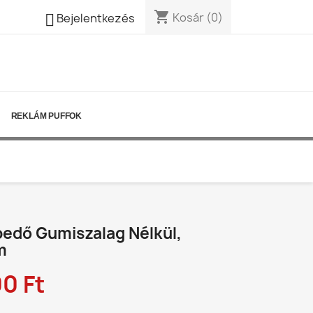
shopping_cart

Kosár
(0)
Bejelentkezés
REKLÁM PUFFOK
edő Gumiszalag Nélkül,
m
0 Ft