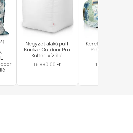
 gumiszalag nélkül 80x200 cm
18)
Négyzet alakú puff
Kerek lábtartó puff -
Kocka - Outdoor Pro
Prémium Mintás
k
Kültéri Vízálló
Szövet
XL
tdoor
16 990,00 Ft
10 990,00 Ft
lló
 gumiszalag nélkül 120x200 cm
 gumiszalag nélkül 100x200 cm