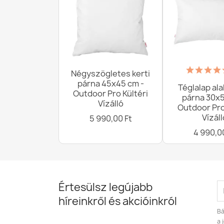
Négyszögletes kerti
párna 45x45 cm -
Téglalap ala
Outdoor Pro Kültéri
párna 30x5
Vízálló
Outdoor Pro
Vízáll
5 990,00 Ft
4 990,0
Értesülsz legújabb
híreinkről és akcióinkról
Bá
a 