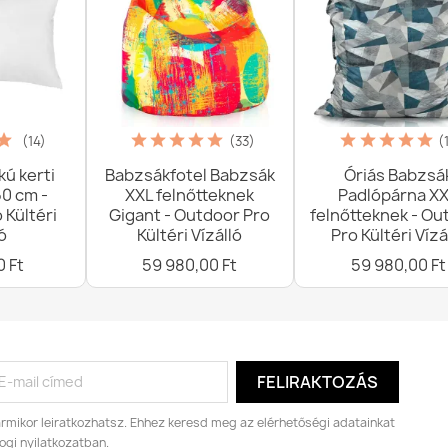
Pamut lepedő
(14)
(33)
(
5 919,00 Ft
kú kerti
Babzsákfotel Babzsák
Óriás Babzsá
0 cm -
XXL felnőtteknek
Padlópárna X
 Kültéri
Gigant - Outdoor Pro
felnőtteknek - Ou
ó
Kültéri Vízálló
Pro Kültéri Vízá
0 Ft
59 980,00 Ft
59 980,00 Ft
Pamut lepedő
7 499,00 Ft
rmikor leiratkozhatsz. Ehhez keresd meg az elérhetőségi adatainkat
Pamut lepedő
jogi nyilatkozatban.