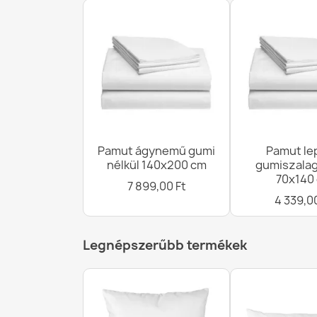
Pamut ágynemű gumi
Pamut le
nélkül 140x200 cm
gumiszalag
70x140
7 899,00 Ft
4 339,0
Legnépszerűbb termékek