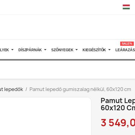
SALE%
ELYEK
DÍSZPÁRNÁK
SZŐNYEGEK
KIEGÉSZÍTŐK
LEÁRAZÁS
ut lepedők
Pamut lepedő gumiszalag nélkül, 60x120 cm
Pamut Lep
60x120 C
3 549,0